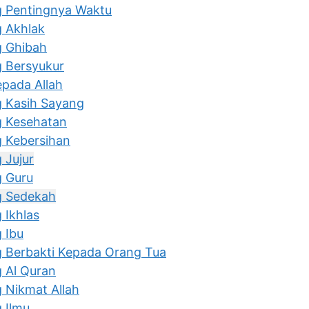
g Pentingnya Waktu
g Akhlak
g Ghibah
g Bersyukur
epada Allah
g Kasih Sayang
g Kesehatan
g Kebersihan
 Jujur
g Guru
g Sedekah
 Ikhlas
 Ibu
g Berbakti Kepada Orang Tua
 Al Quran
 Nikmat Allah
 Ilmu