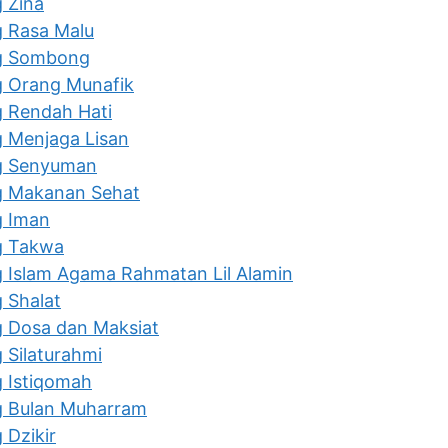
 Zina
g Rasa Malu
ng Sombong
g Orang Munafik
g Rendah Hati
g Menjaga Lisan
ng Senyuman
g Makanan Sehat
g Iman
g Takwa
g Islam Agama Rahmatan Lil Alamin
 Shalat
g Dosa dan Maksiat
 Silaturahmi
g Istiqomah
g Bulan Muharram
 Dzikir