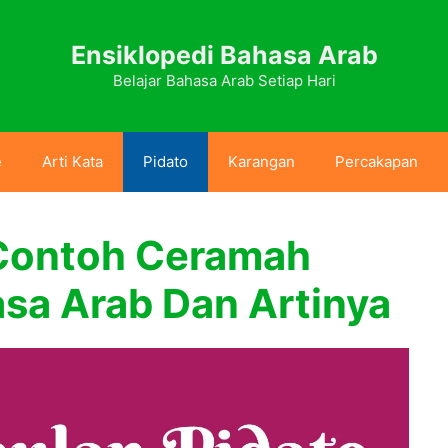
Ensiklopedi Bahasa Arab
Belajar Bahasa Arab Setiap Hari
e
Arti Kata
Pidato
Karangan
Percakapan
Contoh Ceramah
asa Arab Dan Artinya