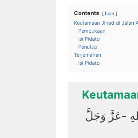
Contents
hide
Keutamaan Jihad di Jalan A
Pembukaan
Isi Pidato
Penutup
Terjemahan
Isi Pidato
Keutamaan
ِ -عَزَّ وَجَلَّ