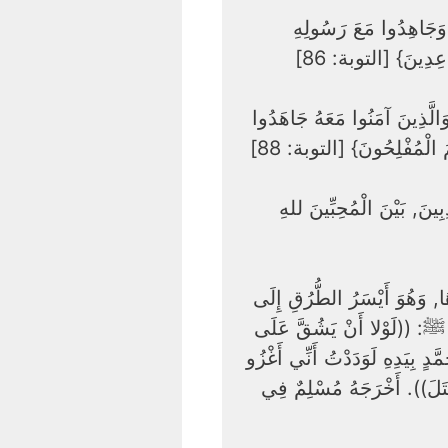
ِ وَجَاهِدُوا مَعَ رَسُولِهِ
َاعِدِينَ} [التوبة: 86
الَّذِينَ آمَنُوا مَعَهُ جَاهَدُوا
هُمُ الْمُفْلِحُونَ} [التوبة: 88
بِينَ, بَيْنَ الْمُحِبِّينَ للهِ
َا, وَهُوَ أَيْسَرُ الطُّرُقِ إِلَى
ِ ﷺ: ((لَوْلا أَنْ يَشُقَّ عَلَى
 بِيَدِهِ لَوَدَدْتُ أَنِّي أَغْزُو
ُقْتَلَ)). أَخْرَجَهُ مُسْلِمٌ فِي