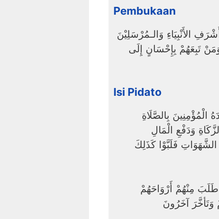
Pembukaan
الـحَمْدُ للهِ رَبِّ العَالَـمِيْنَ ، وَالصَّلَاةُ وَالسَّلَامُ عَلَى أَشْرَفِ الأَنْبِيَاءِ وَالـمُرْسَلِيْنَ
، َمَنْ تَبِعَهُمْ بِإِحْسَانٍ إِلَى
Isi Pidato
هُ الْمُؤْمِنِينَ بِالصَّلَاةِ
َّكَاةِ وَدَفْعِ الْمَالِ
الشَّهَوَاتِ فَلَبَّوْا كَذَلِكَ
ْ طَلَبَ مِنْهُمْ أَرْوَاحَهُمْ