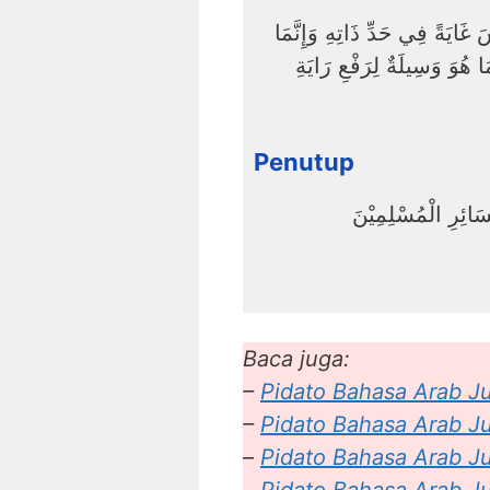
َ غَايَةً فِي حَدِّ ذَاتِهِ وَإِنَّمَا
ا هُوَ وَسِيلَةٌ لِرَفْعِ رَايَةِ
Penutup
سَائِرِ الْمُسْلِمِيْنَ
Baca juga:
–
Pidato Bahasa Arab J
–
Pidato Bahasa Arab 
–
Pidato Bahasa Arab Ju