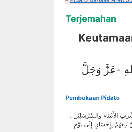
–
Pidato Bahasa Arab J
Terjemahan
Keutamaan
ِ -عَزَّ وَجَلَّ
Pembukaan Pidato
الـحَمْدُ للهِ رَبِّ العَالَـمِيْنَ ، وَالصَّلَاةُ وَالسَّلَامُ عَلَى أَشْرَفِ الأَنْبِيَاءِ وَالـمُرْسَلِيْنَ ،
نْ تَبِعَهُمْ بِإِحْسَانٍ إِلَى يَوْمِ