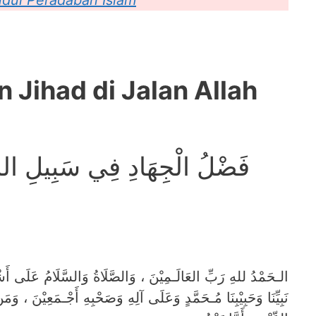
udul Peradaban Islam
 Jihad di Jalan Allah
فَضْلُ الْجِهَادِ فِي سَبِيلِ الله
نَبِيِّنَا وَحَبِيْبِنَا مُـحَمَّدٍ وَعَلَى آلِهِ وَصَحْبِهِ أَجْـمَعِيْنَ ، وَمَ