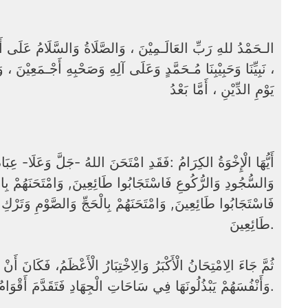
نَبِيِّنَا وَحَبِيْبِنَا مُـحَمَّدٍ وَعَلَى آلِهِ وَصَحْبِهِ أَجْـمَعِيْنَ ، و
يَوْمِ الدِّيْنِ ، أَمَّا بَعْدُ
أَيُّهَا الْإِخْوَةُ الكِرَامُ :فَقَدِ امْتَحَنَ اللهُ -جَلَّ وَعَلَا- عِبَادَ
وَالسُّجُودِ وَالرُّكُوعِ فَاسْتَجَابُوا طَائِعِينَ, وَامْتَحَنَهُمْ بِالز
فَاسْتَجَابُوا طَائِعِينَ, وَامْتَحَنَهُمْ بِالْحَجِّ وَالصَّوْمِ وَتَرْكِ 
طَائِعِينَ.
ثُمَّ جَاءَ الِامْتِحَانُ الْأَكْبَرُ وَالِاخْتِبَارُ الْأَعْظَمُ، فَكَانَ أَن
وَأَنْفُسَهُمْ يَبْذُلُونَهَا فِي سَاحَاتِ الْجِهَادِ فَتَقَدَّمَ أَقْوَامٌ وَتَأخَّرَ آخَرُونَ.