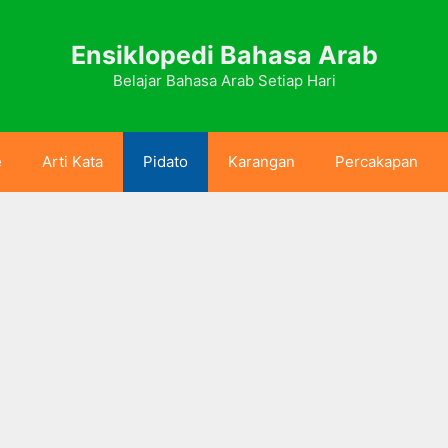
Ensiklopedi Bahasa Arab
Belajar Bahasa Arab Setiap Hari
e
Arti Kata
Pidato
Karangan
Percakapan