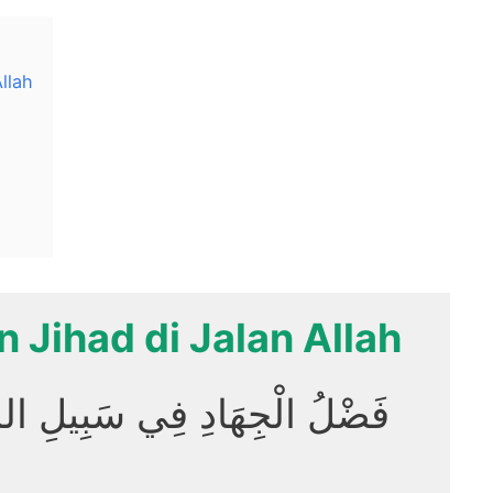
llah
 Jihad di Jalan Allah
فَضْلُ الْجِهَادِ فِي سَبِيلِ الله