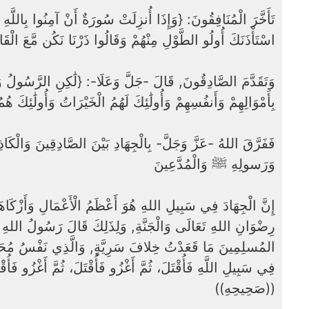
تَأَخَّرَ الْمُنَافِقُونَ: {وَإِذَا أُنزِلَتْ سُورَةٌ أَنْ آمِنُوا بِاللَّه
اسْتَأْذَنَكَ أُولُو الطَّوْلِ مِنْهُمْ وَقَالُوا ذَرْنَا نَكُن مَّعَ الْق]
وَتَقَدَّمَ الصَّادِقُونَ, قَالَ -جَلَّ وَعَلَا-: {لَٰكِنِ الرَّسُولُ وَ
بِأَمْوَالِهِمْ وَأَنفُسِهِمْ وَأُولَٰئِكَ لَهُمُ الْخَيْرَاتُ وَأُولَٰئِكَ ]
فَفَرَّقَ اللهُ -عَزَّ وَجَلَّ- بِالْجِهَادِ بَيْنَ الصَّادِقِينَ وَالْكَاذِ
وَرَسولِهِ ﷺ وَالْمُدَّعِينَ
إِنَّ الْجِهَادَ فِي سَبِيلِ اللهِ هُوَ أَعْظَمُ الْأَعْمَالِ وَأَزْكَاه
رِضْوَانِ اللهِ تَعَالَى وَالْجَنَّةِ, وَلِذَلِكَ قَالَ رَسُولُ الله
المُسلِمِينَ مَا قَعَدْتُ خِلافَ سَرِيَّةٍ, وَالَّذِي نَفْسُ مُحَمَّدٍ
فِي سَبِيلِ اللَّهِ فَأُقْتَلَ، ثُمَّ أَغْزُو فَأُقْتَلَ، ثُمَّ أَغْزُو فَأ
((صَحِيحِهِ))