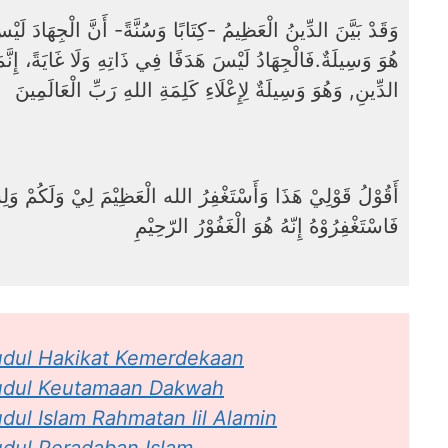
وَقَدْ بَيَّنَ الدِّينُ الْعَظِيمُ -كِتَابًا وَسُنَّةً- أَنَّ الْجِهَادَ لَيْس
هُوَ وَسِيلَةٌ.فَالْجِهَادُ لَيْسَ هَدَفًا فِي ذَاتِهِ وَلَا غَايَةً، إِنَّمَ
الدِّينِ, وَهُوَ وَسِيلَةٌ لِإِعْلَاءِ كَلِمَةِ اللهِ رَبِّ الْعَالَمِينَ
أَقُوْلُ قَوْلِيْ هَذَا وَأَسْتَغْفِرُ الله الْعَظِيْمَ لِيْ وَلَكُمْ وَلِ
فَاسْتَغْفِرُوْهُ إِنّهُ هُوَ الْغَفُوْرُ الرّحِيْمِ
udul Hakikat Kemerdekaan
Judul Keutamaan Dakwah
dul Islam Rahmatan lil Alamin