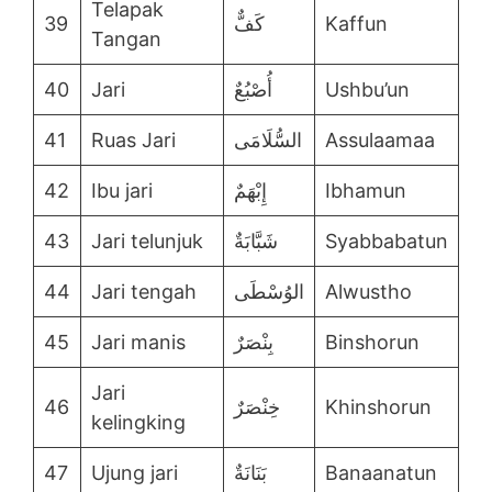
Telapak
39
كَفٌّ
Kaffun
Tangan
40
Jari
أُصْبُعٌ
Ushbu’un
41
Ruas Jari
السُّلَامَى
Assulaamaa
42
Ibu jari
إِبْهَمٌ
Ibhamun
43
Jari telunjuk
شَبَّابَةٌ
Syabbabatun
44
Jari tengah
الوُسْطَى
Alwustho
45
Jari manis
بِنْصَرٌ
Binshorun
Jari
46
خِنْصَرٌ
Khinshorun
kelingking
47
Ujung jari
بَنَانَةٌ
Banaanatun