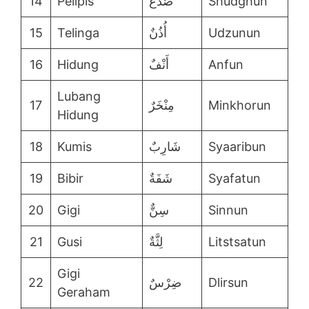
14
Pelipis
صُدْغٌ
Shudghun
15
Telinga
أُذُنٌ
Udzunun
16
Hidung
أَنْفٌ
Anfun
Lubang
17
مِنْخَرٌ
Minkhorun
Hidung
18
Kumis
شَارِبٌ
Syaaribun
19
Bibir
شَفَةٌ
Syafatun
20
Gigi
سِنٌّ
Sinnun
21
Gusi
لِثَّةٌ
Litstsatun
Gigi
22
ضِرْسٌ
Dlirsun
Geraham