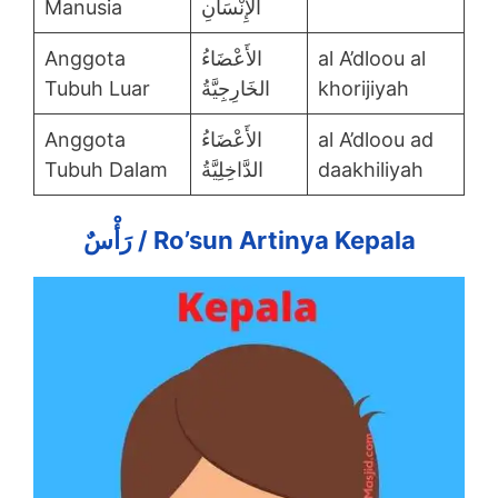
Manusia
الإِنْسَانِ
Anggota
الأَعْضَاءُ
al A’dloou al
Tubuh Luar
الخَارِجِيَّةُ
khorijiyah
Anggota
الأَعْضَاءُ
al A’dloou ad
Tubuh Dalam
الدَّاخِلِيَّةُ
daakhiliyah
رَأْسٌ
/ Ro’sun Artinya Kepala