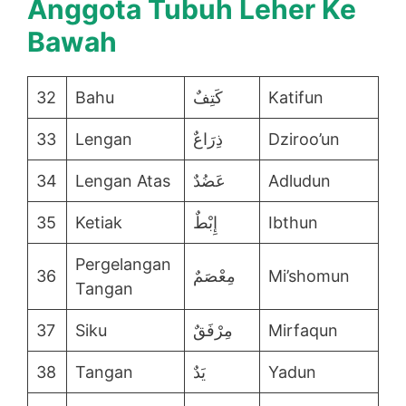
Anggota Tubuh Leher Ke
Bawah
32
Bahu
كَتِفٌ
Katifun
33
Lengan
ذِرَاعٌ
Dziroo’un
34
Lengan Atas
عَضُدٌ
Adludun
35
Ketiak
إِبْطٌ
Ibthun
Pergelangan
36
مِعْصَمٌ
Mi’shomun
Tangan
37
Siku
مِرْفَقٌ
Mirfaqun
38
Tangan
يَدٌ
Yadun