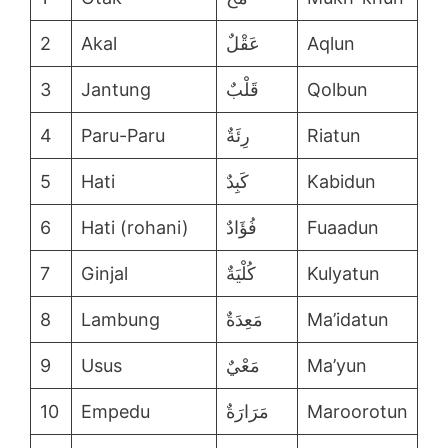
2
Akal
عَقْلٌ
Aqlun
3
Jantung
قَلْبٌ
Qolbun
4
Paru-Paru
رِئَةٌ
Riatun
5
Hati
كَبِدٌ
Kabidun
6
Hati (rohani)
فُؤَادٌ
Fuaadun
7
Ginjal
كُلْيَةٌ
Kulyatun
8
Lambung
مَعِدَةٌ
Ma’idatun
9
Usus
مَعْيٌ
Ma’yun
10
Empedu
مَرَارَةٌ
Maroorotun