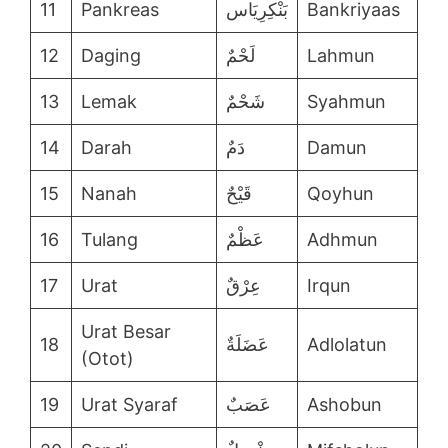
11
Pankreas
بَنْكِرِيَاس
Bankriyaas
12
Daging
لَحْمٌ
Lahmun
13
Lemak
شَحْمٌ
Syahmun
14
Darah
دَمٌ
Damun
15
Nanah
قَيْحٌ
Qoyhun
16
Tulang
عَظْمٌ
Adhmun
17
Urat
عِرْقٌ
Irqun
Urat Besar
18
عَضَلَةٌ
Adlolatun
(Otot)
19
Urat Syaraf
عَصَبٌ
Ashobun