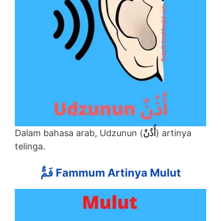
Dalam bahasa arab, Udzunun (
أُذُنٌ
) artinya
telinga.
فَمٌّ Fammum Artinya Mulut