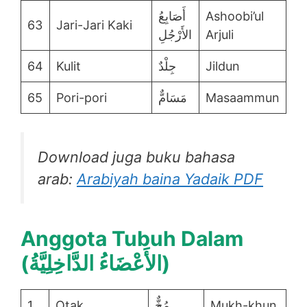
أَصَابِعُ
Ashoobi’ul
63
Jari-Jari Kaki
الأَرْجُلِ
Arjuli
64
Kulit
جِلْدٌ
Jildun
65
Pori-pori
مَسَامٌّ
Masaammun
Download juga buku bahasa
arab:
Arabiyah baina Yadaik PDF
Anggota Tubuh Dalam
(الأَعْضَاءُ الدَّاخِلِيَّةُ)
1
Otak
مُخٌّ
Mukh-khun