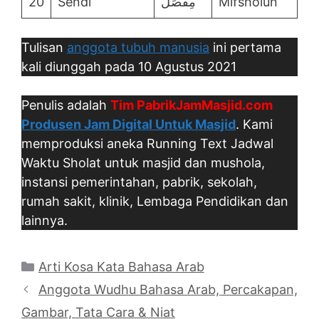
20
Sendi
مِفْصَلٌ
Mifsholun
Tulisan
anggota tubuh manusia
ini pertama
kali diunggah pada 10 Agustus 2021
Penulis adalah
Tim PabrikJamMasjid.com
Produsen Jam Digital Untuk Masjid
. Kami
memproduksi aneka Running Text Jadwal
Waktu Sholat untuk masjid dan mushola,
instansi pemerintahan, pabrik, sekolah,
rumah sakit, klinik, Lembaga Pendidikan dan
lainnya.
Categories
Arti Kosa Kata Bahasa Arab
Anggota Wudhu Bahasa Arab, Percakapan,
Gambar, Tata Cara & Niat