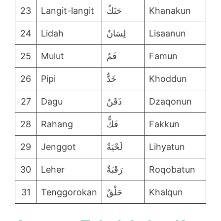
23
Langit-langit
حَنَكٌ
Khanakun
24
Lidah
لِسَانٌ
Lisaanun
25
Mulut
فَمٌ
Famun
26
Pipi
خَدٌّ
Khoddun
27
Dagu
ذَقَنٌ
Dzaqonun
28
Rahang
فَكٌّ
Fakkun
29
Jenggot
لَحْيَةٌ
Lihyatun
30
Leher
رَقَبَةٌ
Roqobatun
31
Tenggorokan
حَلْقٌ
Khalqun