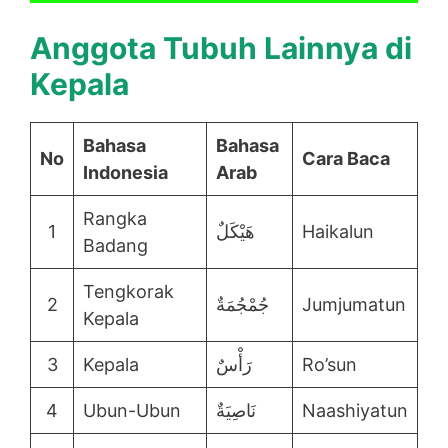
Anggota Tubuh Lainnya di
Kepala
Bahasa
Bahasa
No
Cara Baca
Indonesia
Arab
Rangka
1
هَيْكَلٌ
Haikalun
Badang
Tengkorak
2
جُمْجُمَةٌ
Jumjumatun
Kepala
3
Kepala
رَأْسٌ
Ro’sun
4
Ubun-Ubun
نَاصِيَةٌ
Naashiyatun