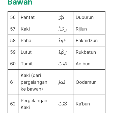
Bawah
56
Pantat
دُبُرٌ
Duburun
57
Kaki
رِجْلٌ
Rijlun
58
Paha
فَخِذٌ
Fakhidzun
59
Lutut
رُكْبَةٌ
Rukbatun
60
Tumit
عَقِبٌ
Aqibun
Kaki (dari
61
pergelangan
قَدَمٌ
Qodamun
ke bawah)
Pergelangan
62
كَعْبٌ
Ka’bun
Kaki