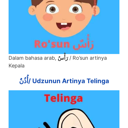
Dalam bahasa arab,
رَأْسٌ
/ Ro’sun artinya
Kepala
أُذُنٌ
/ Udzunun Artinya Telinga