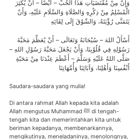
وَإِنَّ مِنْ مُقْتَضَيَاتِ هَذَا الحُبِّ – أَيْضًا – أَنْ يُكْثِرَ
الْمُسْلِمُ مِنْ ذِكْرِهِ وَالصَّلَاةِ وَالسَّلَامِ عَلَيْهِ، وَأَنْ
يَتَمَنَّى رُؤْيَتَهُ، وَالشّوْقَ إِلَى لِقَائِهِ
أَسْأَلُ اللهَ – سُبْحَانَهُ وَتَعَالَى – أَنْ يُعَظِّمَ مَحَبَّةَ
رَسُوْلِهِ فِي قُلُوْبِنَا، وَأَنْ يَجْعَلَ مَحَبَّةَ رَسُوْلِ اللهِ –
صَلَّى اللهُ عَلَيْهِ وَسَلَّمَ – أَعْظَمَ عِنْدَنَا مِنْ مَحَبّةِ
أَنْفُسِنَا وَأَهْلِنَا، وَآبَائِنَا وَأُمَّهَاتِنَا
Saudara-saudara yang mulia!
Di antara rahmat Allah kepada kita adalah
Allah mengutus Muhammad ﷺ di tengah-
tengah kita dan memerintahkan kita untuk
beriman kepadanya, membenarkannya,
mengikutinya, meneladaninya, menolongnya,