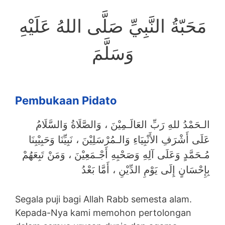
مَحَبّةُ النَّبِيِّ صَلَّى اللهُ عَلَيْهِ
وَسَلَّمَ
Pembukaan Pidato
الـحَمْدُ للهِ رَبِّ العَالَـمِيْنَ ، وَالصَّلَاةُ وَالسَّلَامُ
عَلَى أَشْرَفِ الأَنْبِيَاءِ وَالـمُرْسَلِيْنَ ، نَبِيِّنَا وَحَبِيْبِنَا
مُـحَمَّدٍ وَعَلَى آلِهِ وَصَحْبِهِ أَجْـمَعِيْنَ ، وَمَنْ تَبِعَهُمْ
بِإِحْسَانٍ إِلَى يَوْمِ الدِّيْنِ ، أَمَّا بَعْدُ
Segala puji bagi Allah Rabb semesta alam.
Kepada-Nya kami memohon pertolongan