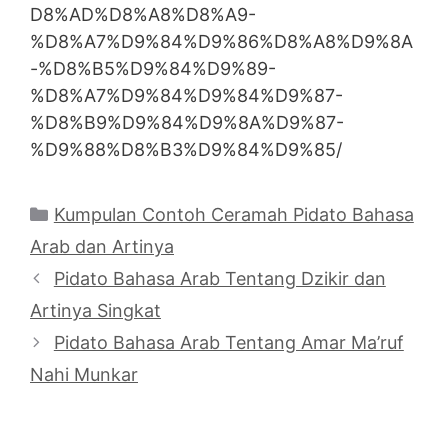
D8%AD%D8%A8%D8%A9-
%D8%A7%D9%84%D9%86%D8%A8%D9%8A
-%D8%B5%D9%84%D9%89-
%D8%A7%D9%84%D9%84%D9%87-
%D8%B9%D9%84%D9%8A%D9%87-
%D9%88%D8%B3%D9%84%D9%85/
Categories
Kumpulan Contoh Ceramah Pidato Bahasa
Arab dan Artinya
Pidato Bahasa Arab Tentang Dzikir dan
Artinya Singkat
Pidato Bahasa Arab Tentang Amar Ma’ruf
Nahi Munkar