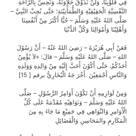
فِي قُلُوْبِنَا، وَلَنْ نَذُوْقَ حَلَاوَتَهُ، وَنُحِسُّ بِالرَّاحَةِ
النَّفْسِيَّةِ الْحَقِيْقِيَّةِ وَالطُّمَأْنِيْنَةِ؛ حَتَّى نُحِبَّ النَّبِيَّ –
صَلَّى اللهُ عَلَيْهِ وَسَلَّمَ – حُبًّا أَكْثَرَ مِنْ أَنْفُسِنَا
وَأَهْلِيْنَا وَأَمْوَالِنَا وَكُلِّ الدُّنْيَا
فَعَنْ أَبِي هُرَيْرَةَ – رَضِيَ اللهُ عَنْهُ – أَنَّ رَسُوْلَ
اللهِ – صَلَّى اللهُ عَلَيْهِ وَسَلَّمَ – قالَ: «لاَ يُؤْمِنُ
أَحَدُكُمْ، حَتَّى أَكُوْنَ أَحَبَّ إِلَيْهِ مِنْ وَالِدِهِ وَوَلَدِهِ
وَالنَّاسِ أَجْمَعِيْنَ .أَخْرَ جَهُ الْبُخَارِيُّ برقم [ 15]
وَمِنْ لَوَازِمِهِ أَنْ تَكُوْنَ أَوَامِرُ الرَّسُوْلِ – صَلَّى
اللهُ عَلَيْهِ وَسَلَّمَ – وَنَوَاهِيْهِ مُقَدَّمَةً عَلَى كُلِّ
الْأَوَامِرِ وَالنَّوَاهِي فِي جَمِيْعِ مَا جَاءَ بِهِ مِنَ
الْمَكَارِمِ والمَحَاسِنِ وَالْفَضَائِلِ