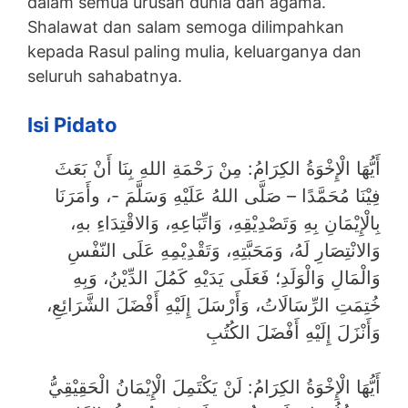
dalam semua urusan dunia dan agama.
Shalawat dan salam semoga dilimpahkan
kepada Rasul paling mulia, keluarganya dan
seluruh sahabatnya.
Isi Pidato
أَيُّهَا الْإِخْوَةُ الكِرَامُ: مِنْ رَحْمَةِ اللهِ بِنَا أَنْ بَعَثَ
فِيْنَا مُحَمَّدًا – صَلَّى اللهُ عَلَيْهِ وَسَلَّمَ -، وأَمَرَنَا
بِالْإِيْمَانِ بِهِ وَتَصْدِيْقِهِ، وَاتِّبَاعِهِ، وَالاقْتِدَاءِ بهِ،
وَالانْتِصَارِ لَهُ، وَمَحَبَّتِهِ، وَتَقْدِيْمِهِ عَلَى النّفْسِ
وَالْمَالِ وَالْوَلَدِ؛ فَعَلَى يَدَيْهِ كَمُلَ الدِّيْنُ، وَبِهِ
خُتِمَتِ الرِّسَالَاتُ، وَأَرْسَلَ إِلَيْهِ أَفْضَلَ الشَّرَائِعِ،
وَأَنْزَلَ إِلَيْهِ أَفْضَلَ الكُتُبِ
أَيُّهَا الْإِخْوَةُ الكِرَامُ: لَنْ يَكْتَمِلَ الْإِيْمَانُ الْحَقِيْقِيُّ