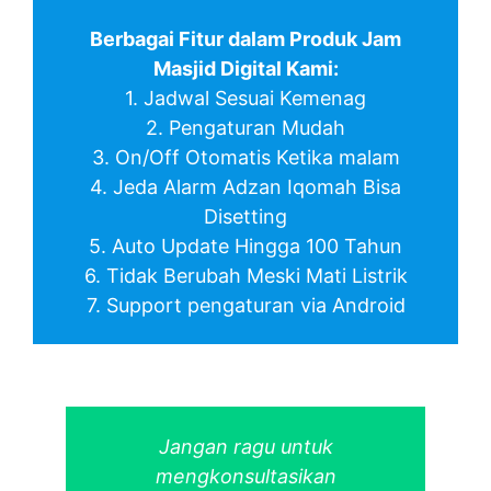
Berbagai Fitur dalam Produk Jam
Masjid Digital Kami:
1. Jadwal Sesuai Kemenag
2. Pengaturan Mudah
3. On/Off Otomatis Ketika malam
4. Jeda Alarm Adzan Iqomah Bisa
Disetting
5. Auto Update Hingga 100 Tahun
6. Tidak Berubah Meski Mati Listrik
7. Support pengaturan via Android
Jangan ragu untuk
mengkonsultasikan