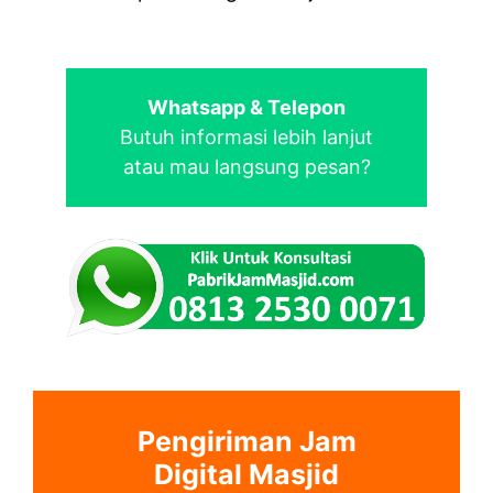
Whatsapp & Telepon
Butuh informasi lebih lanjut
atau mau langsung pesan?
Pengiriman Jam
Digital Masjid