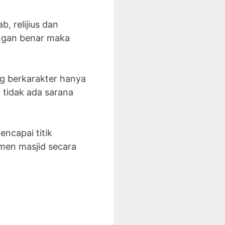
, relijius dan
engan benar maka
g berkarakter hanya
 tidak ada sarana
ncapai titik
men masjid secara