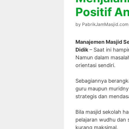
Positif A
by
PabrikJamMasjid.com
Manajemen Masjid Sek
Didik
– Saat ini hampi
Namun dalam masalah
orientasi sendiri.
Sebagiannya berangka
guru maupun muridnya
strategis dan mendas
Bila masjid sekolah 
pelajaran wudhu dan 
kurang maksimal.