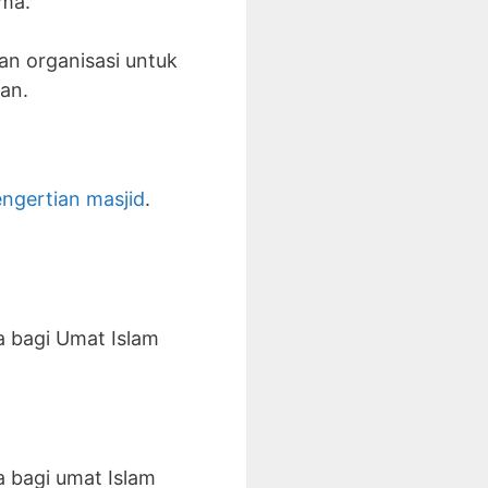
ama.
n organisasi untuk
an.
engertian masjid
.
a bagi Umat Islam
 bagi umat Islam