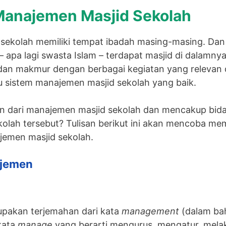
Manajemen Masjid Sekolah
ap sekolah memiliki tempat ibadah masing-masing. Da
– apa lagi swasta Islam – terdapat masjid di dalamny
dan makmur dengan berbagai kegiatan yang relevan 
u sistem manajemen masjid sekolah yang baik.
an dari manajemen masjid sekolah dan mencakup bid
olah tersebut? Tulisan berikut ini akan mencoba m
jemen masjid sekolah.
ajemen
pakan terjemahan dari kata
management
(dalam bah
 kata
manage
yang berarti mengurus, mengatur, mela