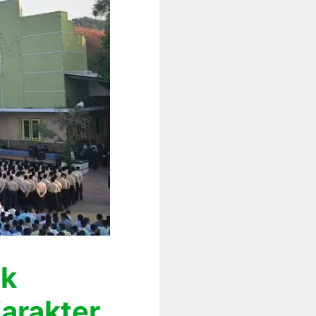
uk
arakter