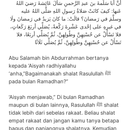
أنَّ أبا سَلَمةَ بنَ عبدِ الرَّحمنِ سَأَلَ عَائِشةَ رَضيَ اللهُ
عَنها: كيفَ كانَتْ صَلاةُ رَسولِ اللهِ صَلَّى اللهُ عليه
وسلَّمَ في رَمضانَ؟ قالَتْ: ما كانَ يَزيدُ في رَمضانَ ولَا
في غيرِهِ على إحْدى عَشْرةَ رَكْعةً، يُصَلِّي أربَعَ رَكَعاتٍ،
فلا تَسْأَلْ عن حُسْنِهِنَّ وطُولِهِنَّ، ثُمَّ يُصَلِّي أربَعًا، فلا
تَسْأَلْ عن حُسْنِهِنَّ وطُولِهِنَّ، ثُمَّ يُصَلِّي ثَلَاثًا
Abu Salamah bin Abdurrahman bertanya
kepada ‘Aisyah radhiyallahu
‘anha,”Bagaimanakah shalat Rasulullah ﷺ
pada bulan Ramadhan?”
‘Aisyah menjawab,” Di bulan Ramadhan
maupun di bulan lainnya, Rasulullah ﷺ shalat
tidak lebih dari sebelas rakaat. Beliau shalat
empat rakaat dan jangan kamu tanya betapa
bagus dan panjangnya shalatnya. Kemudian