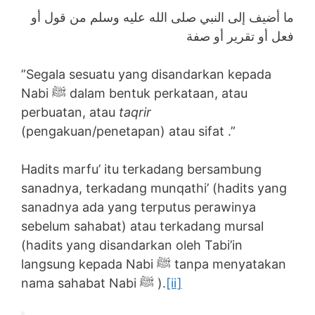
ما أضيف إلى النبي صلى الله عليه وسلم من قول أو
فعل أو تقرير أو صفة
”Segala sesuatu yang disandarkan kepada
Nabi ﷺ dalam bentuk perkataan, atau
perbuatan, atau
taqrir
(pengakuan/penetapan) atau sifat .”
Hadits marfu’ itu terkadang bersambung
sanadnya, terkadang munqathi’ (hadits yang
sanadnya ada yang terputus perawinya
sebelum sahabat) atau terkadang mursal
(hadits yang disandarkan oleh Tabi’in
langsung kepada Nabi ﷺ tanpa menyatakan
nama sahabat Nabi ﷺ ).
[ii]