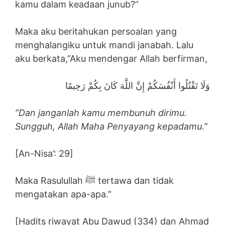
kamu dalam keadaan junub?”
Maka aku beritahukan persoalan yang
menghalangiku untuk mandi janabah. Lalu
aku berkata,”Aku mendengar Allah berfirman,
وَلَا تَقْتُلُوا أَنْفُسَكُمْ إِنَّ اللَّهَ كَانَ بِكُمْ رَحِيمًا
”Dan janganlah kamu membunuh dirimu.
Sungguh, Allah Maha Penyayang kepadamu.”
[An-Nisa’: 29]
Maka Rasulullah ﷺ tertawa dan tidak
mengatakan apa-apa.”
[Hadits riwayat Abu Dawud (334) dan Ahmad