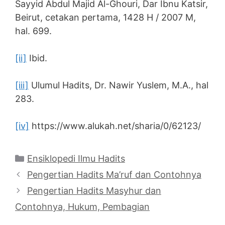
Sayyid Abdul Majid Al-Ghouri, Dar Ibnu Katsir,
Beirut, cetakan pertama, 1428 H / 2007 M,
hal. 699.
[ii]
Ibid.
[iii]
Ulumul Hadits, Dr. Nawir Yuslem, M.A., hal
283.
[iv]
https://www.alukah.net/sharia/0/62123/
Categories
Ensiklopedi Ilmu Hadits
Pengertian Hadits Ma’ruf dan Contohnya
Pengertian Hadits Masyhur dan
Contohnya, Hukum, Pembagian