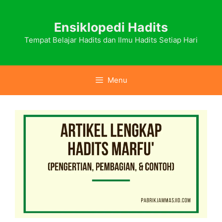
Skip
to
Ensiklopedi Hadits
content
Tempat Belajar Hadits dan Ilmu Hadits Setiap Hari
Menu