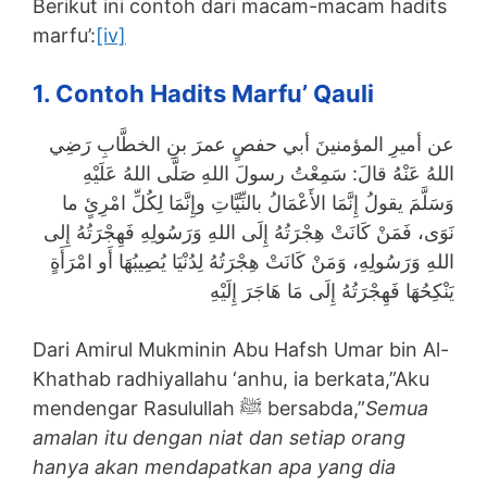
Berikut ini contoh dari macam-macam hadits
marfu’:
[iv]
1. Contoh Hadits Marfu’ Qauli
عن أميرِ المؤمنينَ أبي حفصٍ عمرَ بنِ الخطَّابِ رَضِي
اللهُ عَنْهُ قالَ: سَمِعْتُ رسولَ اللهِ صَلَّى اللهُ عَلَيْهِ
وَسَلَّمَ يقولُ إِنَّمَا الأَعْمَالُ بالنِّيَّاتِ وإِنَّمَا لِكُلِّ امْرِئٍ ما
نَوَى، فَمَنْ كَانَتْ هِجْرَتُهُ إِلَى اللهِ وَرَسُولِهِ فَهِجْرَتُهُ إِلى
اللهِ وَرَسُولِهِ، وَمَنْ كَانَتْ هِجْرَتُهُ لِدُنْيَا يُصِيبُهَا أَو امْرَأَةٍ
يَنْكِحُهَا فَهِجْرَتُهُ إِلَى مَا هَاجَرَ إِلَيْهِ
Dari Amirul Mukminin Abu Hafsh Umar bin Al-
Khathab radhiyallahu ‘anhu, ia berkata,”Aku
mendengar Rasulullah ﷺ bersabda,”
Semua
amalan itu dengan niat dan setiap orang
hanya akan mendapatkan apa yang dia