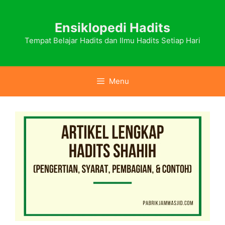
Skip
to
Ensiklopedi Hadits
content
Tempat Belajar Hadits dan Ilmu Hadits Setiap Hari
Menu