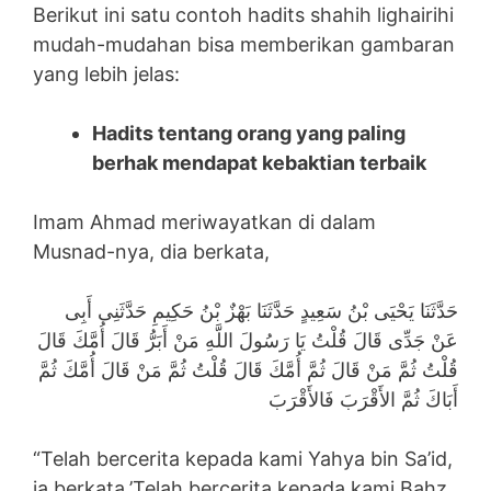
Berikut ini satu contoh hadits shahih lighairihi
mudah-mudahan bisa memberikan gambaran
yang lebih jelas:
Hadits tentang orang yang paling
berhak mendapat kebaktian terbaik
Imam Ahmad meriwayatkan di dalam
Musnad-nya, dia berkata,
حَدَّثَنَا يَحْيَى بْنُ سَعِيدٍ حَدَّثَنَا بَهْزٌ بْنُ حَكِيمِ حَدَّثَنِى أَبِى
عَنْ جَدِّى قَالَ قُلْتُ يَا رَسُولَ اللَّهِ مَنْ أَبَرُّ قَالَ أُمَّكَ قَالَ
قُلْتُ ثُمَّ مَنْ قَالَ ثُمَّ أُمَّكَ قَالَ قُلْتُ ثُمَّ مَنْ قَالَ أُمَّكَ ثُمَّ
أَبَاكَ ثُمَّ الأَقْرَبَ فَالأَقْرَبَ
“Telah bercerita kepada kami Yahya bin Sa’id,
ia berkata,’Telah bercerita kepada kami Bahz