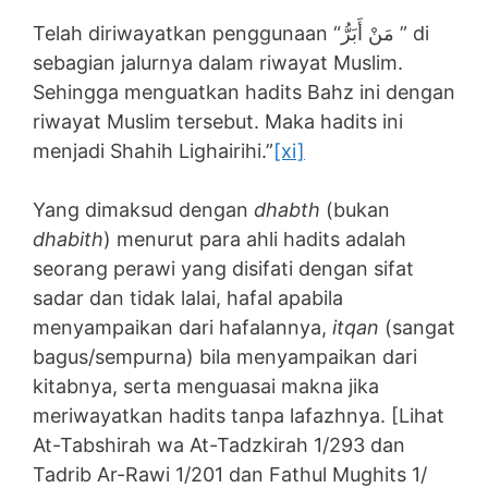
Telah diriwayatkan penggunaan “مَنْ أَبَرُّ ” di
sebagian jalurnya dalam riwayat Muslim.
Sehingga menguatkan hadits Bahz ini dengan
riwayat Muslim tersebut. Maka hadits ini
menjadi Shahih Lighairihi.”
[xi]
Yang dimaksud dengan
dhabth
(bukan
dhabith
) menurut para ahli hadits adalah
seorang perawi yang disifati dengan sifat
sadar dan tidak lalai, hafal apabila
menyampaikan dari hafalannya,
itqan
(sangat
bagus/sempurna) bila menyampaikan dari
kitabnya, serta menguasai makna jika
meriwayatkan hadits tanpa lafazhnya. [Lihat
At-Tabshirah wa At-Tadzkirah 1/293 dan
Tadrib Ar-Rawi 1/201 dan Fathul Mughits 1/