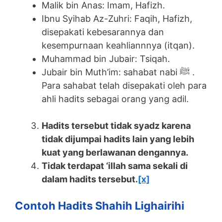
Malik bin Anas: Imam, Hafizh.
Ibnu Syihab Az-Zuhri: Faqih, Hafizh,
disepakati kebesarannya dan
kesempurnaan keahliannnya (itqan).
Muhammad bin Jubair: Tsiqah.
Jubair bin Muth’im: sahabat nabi ﷺ .
Para sahabat telah disepakati oleh para
ahli hadits sebagai orang yang adil.
Hadits tersebut tidak syadz karena
tidak dijumpai hadits lain yang lebih
kuat yang berlawanan dengannya.
Tidak terdapat ‘illah sama sekali di
dalam hadits tersebut.
[x]
Contoh Hadits Shahih Lighairihi