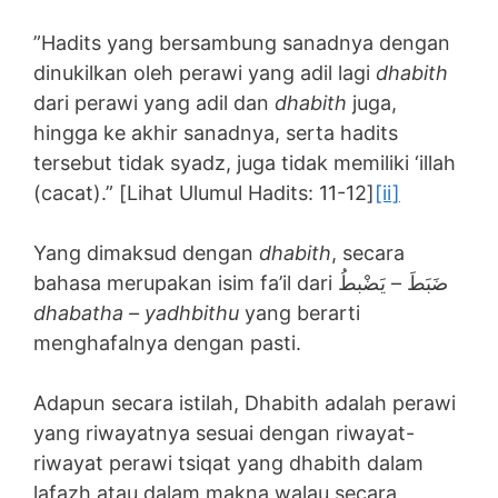
”Hadits yang bersambung sanadnya dengan
dinukilkan oleh perawi yang adil lagi
dhabith
dari perawi yang adil dan
dhabith
juga,
hingga ke akhir sanadnya, serta hadits
tersebut tidak syadz, juga tidak memiliki ‘illah
(cacat).” [Lihat Ulumul Hadits: 11-12]
[ii]
Yang dimaksud dengan
dhabith
, secara
bahasa merupakan isim fa’il dari ضَبَطَ – يَضْبطُ
dhabatha – yadhbithu
yang berarti
menghafalnya dengan pasti.
Adapun secara istilah, Dhabith adalah perawi
yang riwayatnya sesuai dengan riwayat-
riwayat perawi tsiqat yang dhabith dalam
lafazh atau dalam makna walau secara