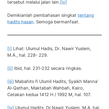
tersebut melalui jalan lain.
[iv]
Demikianlah pembahasan singkat
tentang
hadits hasan
. Semoga bermanfaat.
[i]
Lihat: Ulumul Hadis, Dr. Nawir Yuslem,
M.A., hal. 228- 229.
[ii]
Ibid, hal. 231-232 secara ringkas.
[iii]
Mabahits fi Ulumil Hadits, Syaikh Manna’
Al-Qathan, Maktabah Wahbah, Kairo,
Cetakan kedua 1412 H / 1992 M, hal. 107.
[iv]
Ulumul Hadits, Dr.Nawir Yuslem, M.A. hal.