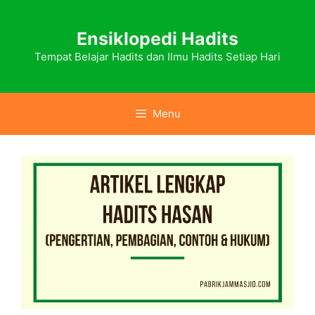
Skip
to
Ensiklopedi Hadits
content
Tempat Belajar Hadits dan Ilmu Hadits Setiap Hari
Menu