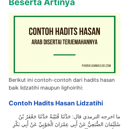
Beserta Artinya
Berikut ini contoh-contoh dari hadits hasan
baik lidzatihi maupun lighoirihi:
Contoh Hadits Hasan Lidzatihi
ما اخرجه الترمذي قال: حَدَّثَنَا قُتَيْبَةُ حَدَّثَنَا جَعْفَرُ بْنُ
سُلَيْمَانَ الضُّبَعِيُّ عَنْ أَبِي عِمْرَانَ الْجَوْنِيِّ عَنْ أَبِي بَكْرِ