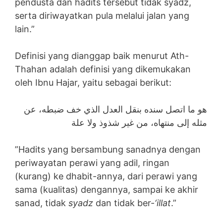
pendusta dan hadits tersebut tidak syadz,
serta diriwayatkan pula melalui jalan yang
lain.”
Definisi yang dianggap baik menurut Ath-
Thahan adalah definisi yang dikemukakan
oleh Ibnu Hajar, yaitu sebagai berikut:
هو ما اتصل سنده بنقل العدل الذي خف ضبطه، عن
مثله إلى منتهاه، من غير شذوذ ولا علة
”Hadits yang bersambung sanadnya dengan
periwayatan perawi yang adil, ringan
(kurang) ke dhabit-annya, dari perawi yang
sama (kualitas) dengannya, sampai ke akhir
sanad, tidak
syadz
dan tidak ber-
‘illat
.”