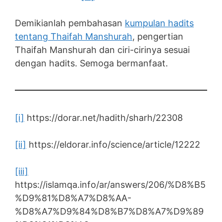
Demikianlah pembahasan
kumpulan hadits
tentang Thaifah Manshurah
, pengertian
Thaifah Manshurah dan ciri-cirinya sesuai
dengan hadits. Semoga bermanfaat.
[i]
https://dorar.net/hadith/sharh/22308
[ii]
https://eldorar.info/science/article/12222
[iii]
https://islamqa.info/ar/answers/206/%D8%B5
%D9%81%D8%A7%D8%AA-
%D8%A7%D9%84%D8%B7%D8%A7%D9%89