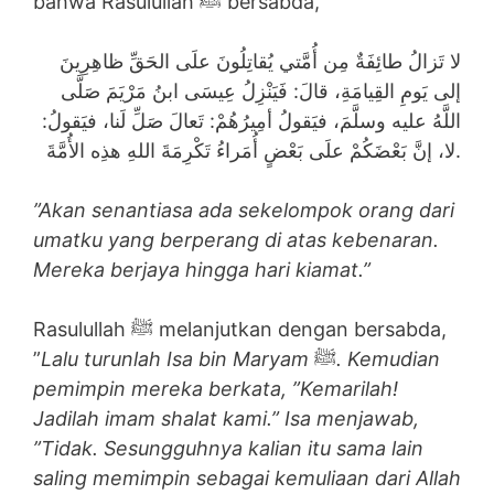
bahwa Rasulullah ﷺ bersabda,
لا تَزالُ طائِفَةٌ مِن أُمَّتي يُقاتِلُونَ علَى الحَقِّ ظاهِرِينَ
إلى يَومِ القِيامَةِ، قالَ: فَيَنْزِلُ عِيسَى ابنُ مَرْيَمَ صَلَّى
اللَّهُ عليه وسلَّمَ، فيَقولُ أمِيرُهُمْ: تَعالَ صَلِّ لَنا، فيَقولُ:
لا، إنَّ بَعْضَكُمْ علَى بَعْضٍ أُمَراءُ تَكْرِمَةَ اللهِ هذِه الأُمَّةَ.
”Akan senantiasa ada sekelompok orang dari
umatku yang berperang di atas kebenaran.
Mereka berjaya hingga hari kiamat.”
Rasulullah ﷺ melanjutkan dengan bersabda,
”
Lalu turunlah Isa bin Maryam
ﷺ
. Kemudian
pemimpin mereka berkata, ”Kemarilah!
Jadilah imam shalat kami.” Isa menjawab,
”Tidak. Sesungguhnya kalian itu sama lain
saling memimpin sebagai kemuliaan dari Allah