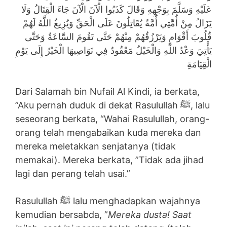
عَلَيْهِ وَسَلَّمَ بِوَجْهِهِ وَقَالَ كَذَبُوا الْآنَ الْآنَ جَاءَ الْقِتَالُ وَلَا
يَزَالُ مِنْ أُمَّتِي أُمَّةٌ يُقَاتِلُونَ عَلَى الْحَقِّ وَيُزِيغُ اللَّهُ لَهُمْ
قُلُوبَ أَقْوَامٍ وَيَرْزُقُهُمْ مِنْهُمْ حَتَّى تَقُومَ السَّاعَةُ وَحَتَّى
يَأْتِيَ وَعْدُ اللَّهِ وَالْخَيْلُ مَعْقُودٌ فِي نَوَاصِيهَا الْخَيْرُ إِلَى يَوْمِ
الْقِيَامَةِ
Dari Salamah bin Nufail Al Kindi, ia berkata,
”Aku pernah duduk di dekat Rasulullah ﷺ, lalu
seseorang berkata, “Wahai Rasulullah, orang-
orang telah mengabaikan kuda mereka dan
mereka meletakkan senjatanya (tidak
memakai). Mereka berkata, ”Tidak ada jihad
lagi dan perang telah usai.”
Rasulullah ﷺ lalu menghadapkan wajahnya
kemudian bersabda, ”
Mereka dusta! Saat