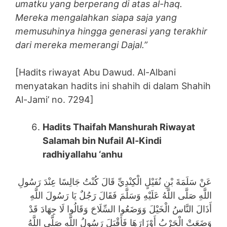
umatku yang berperang di atas al-haq.
Mereka mengalahkan siapa saja yang
memusuhinya hingga generasi yang terakhir
dari mereka memerangi Dajal.”
[Hadits riwayat Abu Dawud. Al-Albani
menyatakan hadits ini shahih di dalam Shahih
Al-Jami’ no. 7294]
Hadits Thaifah Manshurah Riwayat
Salamah bin Nufail Al-Kindi
radhiyallahu ‘anhu
عَنْ سَلَمَةَ بْنِ نُفَيْلٍ الْكِنْدِيِّ قَالَ كُنْتُ جَالِسًا عِنْدَ رَسُولِ
اللَّهِ صَلَّى اللَّهُ عَلَيْهِ وَسَلَّمَ فَقَالَ رَجُلٌ يَا رَسُولَ اللَّهِ
أَذَالَ النَّاسُ الْخَيْلَ وَوَضَعُوا السِّلَاحَ وَقَالُوا لَا جِهَادَ قَدْ
وَضَعَتْ الْحَرْبُ أَوْزَارَهَا فَأَقْبَلَ رَسُولُ اللَّهِ صَلَّى اللَّهُ