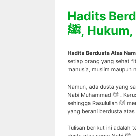
Hadits Ber
ﷺ, Hukum,
Hadits Berdusta Atas Nam
setiap orang yang sehat fi
manusia, muslim maupun n
Kumpulan Hadits tentang berdusta Atas Nama Nabi, penjelasan hukum, bahaya, akibatnya di dunia dan akhirat, serta kisah pendusta atas nama Rasul
Namun, ada dusta yang san
Nabi Muhammad ﷺ . Kerusakan yang ditimbulkannya begitu besar
sehingga Rasulullah ﷺ memberikan ancaman keras kepada siapa saja
yang berani berdusta atas
Tulisan berikut ini adala
dusta atas nama Nabi ﷺ , hukum berdusta atas nama Nabi ﷺ dan akibat