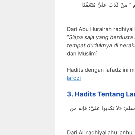
عَنْ أَبِي هُرَيْرَة قَالَ : قَالَ رَسُول اللَّه صَلَّى اللَّه عَلَيْهِ وَسَلَّمَ ” مَنْ كَذَبَ عَلَيَّ مُتَعَمِّدًا
Dari Abu Hurairah radhiyallahu ‘
”
Siapa saja yang berdusta
tempat duduknya di nerak
dan Muslim]
Hadits dengan lafadz ini 
lafdzi
3. Hadits Tentang L
م: «لا تكذبوا عليَّ؛ فإنه من