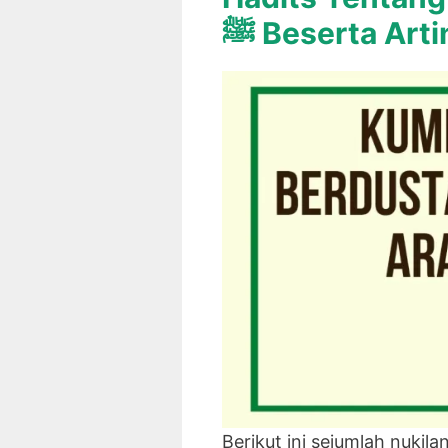
ﷺ Beserta Art
Berikut ini sejumlah nukil