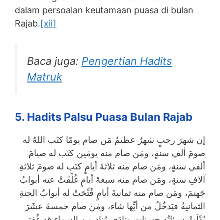
dalam persoalan keutamaan puasa di bulan
Rajab.
[xii]
Baca juga:
Pengertian Hadits
Matruk
5. Hadits Palsu Puasa Bulan Rajab
إن شهرَ رجبٍ شهرٌ عظيمٌ مَن صام يومًا كتَب اللهُ له
صومَ ألفِ سنةٍ، ومَن صام منه يومَين كتَب له صيامَ
ألفي سنةٍ، ومَن صام منه ثلاثةَ أيامٍ كتَب له صومَ ثلاثةِ
آلافِ سنةٍ، ومَن صام منه سبعةَ أيامٍ غُلِّقَتْ عنه أبوابُ
جَهنمَ، ومَن صام منه ثمانيةَ أيامٍ فُتِّحَتْ له أبوابُ الجنةِ
الثمانيةُ فيَدخُلُ من أيِّها شاء، ومَن صام خمسةَ عشَرَ
بُدِّلَتْ سيئاتُه حسناتٍ ونادَى مُنادٍ من السماءِ قد غُفِرَ