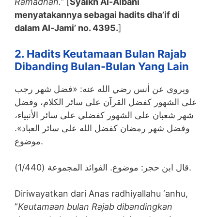
Ramadhan.”
[
Syaikh Al-Albani
menyatakannya sebagai hadits dha’if di
dalam Al-Jami’ no. 4395.
]
2. Hadits Keutamaan Bulan Rajab
Dibanding Bulan-Bulan Yang Lain
ويروى عن أنس رضي الله عنه: «فضل شهر رجب
على الشهور كفضل القرآن على سائر الكلام، وفضل
شهر شعبان على الشهور كفضلي على سائر الأنبياء،
وفضل شهر رمضان كفضل الله على سائر العباد».
موضوع.
قال ابن حجر: موضوع. الفوائد المجموعة (1/440).
Diriwayatkan dari Anas radhiyallahu ‘anhu,
”
Keutamaan bulan Rajab dibandingkan