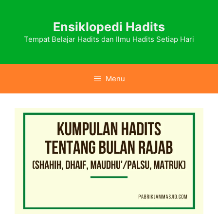
Skip
to
Ensiklopedi Hadits
content
Tempat Belajar Hadits dan Ilmu Hadits Setiap Hari
Menu