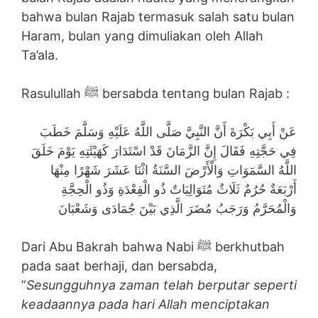
bahwa bulan Rajab termasuk salah satu bulan
Haram, bulan yang dimuliakan oleh Allah
Ta’ala.
Rasulullah ﷺ bersabda tentang bulan Rajab :
عَنْ أَبِي بَكْرَةَ أَنَّ النَّبِيَّ صَلَّى اللَّهُ عَلَيْهِ وَسَلَّمَ خَطَبَ
فِي حَجَّتِهِ فَقَالَ إِنَّ الزَّمَانَ قَدْ اسْتَدَارَ كَهَيْئَتِهِ يَوْمَ خَلَقَ
اللَّهُ السَّمَوَاتِ وَالْأَرْضَ السَّنَةُ اثْنَا عَشَرَ شَهْرًا مِنْهَا
أَرْبَعَةٌ حُرُمٌ ثَلَاثٌ مُتَوَالِيَاتٌ ذُو الْقِعْدَةِ وَذُو الْحِجَّةِ
وَالْمُحَرَّمُ وَرَجَبُ مُضَرَ الَّذِي بَيْنَ جُمَادَى وَشَعْبَانَ
Dari Abu Bakrah bahwa Nabi ﷺ berkhutbah
pada saat berhaji, dan bersabda,
”
Sesungguhnya zaman telah berputar seperti
keadaannya pada hari Allah menciptakan