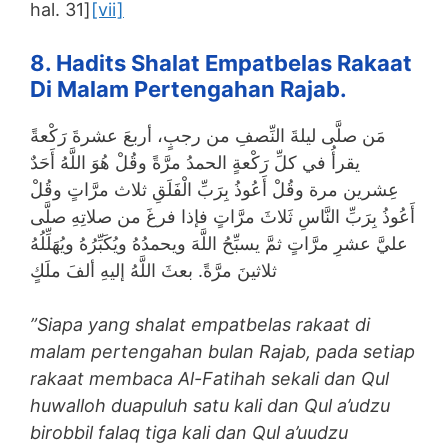
hal. 31]
[vii]
8. Hadits Shalat Empatbelas Rakaat
Di Malam Pertengahan Rajab.
مَن صلَّى ليلةَ النِّصفِ من رجبٍ، أربعَ عشرةَ رَكْعةً
يقرأُ في كلِّ رَكْعةٍ الحمدُ مرَّةً وقُلْ هُوَ اللَّهُ أَحَدٌ
عِشرين مرة وقُلْ أَعُوذُ بِرَبِّ الْفَلَقِ ثلاث مرَّاتٍ وقُلْ
أَعُوذُ بِرَبِّ النَّاسِ ثَلاثَ مرَّاتٍ فإذا فرغَ من صلاتِهِ صلَّى
عليَّ عشرِ مرَّاتٍ ثمَّ يسبِّحُ اللَّهَ ويحمدُهُ ويُكَبِّرُهُ ويُهَلِّلُهُ
ثلاثينَ مرَّةً. بعثَ اللَّهُ إليهِ ألفَ ملَكٍ
”Siapa yang shalat empatbelas rakaat di
malam pertengahan bulan Rajab, pada setiap
rakaat membaca Al-Fatihah sekali dan Qul
huwalloh duapuluh satu kali dan Qul a’udzu
birobbil falaq tiga kali dan Qul a’uudzu