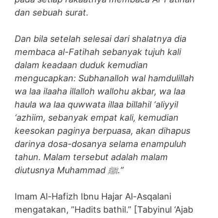
dan sebuah surat.
Dan bila setelah selesai dari shalatnya dia
membaca al-Fatihah sebanyak tujuh kali
dalam keadaan duduk kemudian
mengucapkan: Subhanalloh wal hamdulillah
wa laa ilaaha illalloh wallohu akbar, wa laa
haula wa laa quwwata illaa billahil ‘aliyyil
‘azhiim, sebanyak empat kali, kemudian
keesokan paginya berpuasa, akan dihapus
darinya dosa-dosanya selama enampuluh
tahun. Malam tersebut adalah malam
diutusnya Muhammad
ﷺ.”
Imam Al-Hafizh Ibnu Hajar Al-Asqalani
mengatakan, ”Hadits bathil.” [Tabyinul ‘Ajab