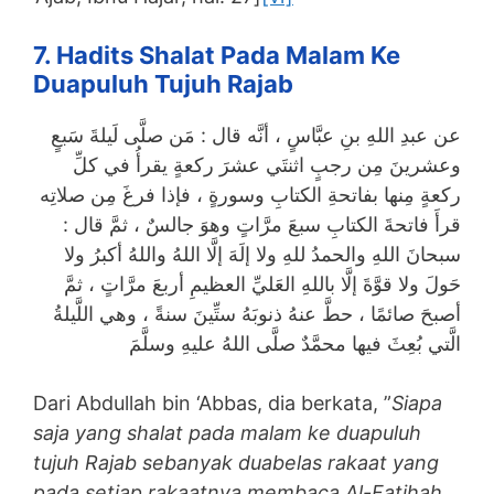
7. Hadits Shalat Pada Malam Ke
Duapuluh Tujuh Rajab
عن عبدِ اللهِ بنِ عبَّاسٍ ، أنَّه قال : مَن صلَّى لَيلةَ سَبعٍ
وعشرينَ مِن رجبٍ اثنتَي عشرَ ركعةٍ يقرأُ في كلِّ
ركعةٍ مِنها بفاتحةِ الكتابِ وسورةٍ ، فإذا فرغَ مِن صلاتِه
قرأَ فاتحةَ الكتابِ سبعَ مرَّاتٍ وهوَ جالسٌ ، ثمَّ قال :
سبحانَ اللهِ والحمدُ للهِ ولا إلَهَ إلَّا اللهُ واللهُ أكبرُ ولا
حَولَ ولا قوَّةَ إلَّا باللهِ العَليِّ العظيمِ أربعَ مرَّاتٍ ، ثمَّ
أصبحَ صائمًا ، حطَّ عنهُ ذنوبَهُ ستِّينَ سنةً ، وهي اللَّيلةُ
الَّتي بُعِثَ فيها محمَّدٌ صلَّى اللهُ عليهِ وسلَّمَ
Dari Abdullah bin ‘Abbas, dia berkata, ”
Siapa
saja yang shalat pada malam ke duapuluh
tujuh Rajab sebanyak duabelas rakaat yang
pada setiap rakaatnya membaca Al-Fatihah