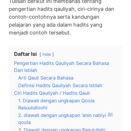
Tulisan berikut ini membahas tentang
pengertian hadits qauliyah, ciri-cirinya dan
contoh-contohnya serta kandungan
pelajaran yang ada dalam hadits yang
menjadi contoh tersebut.
Daftar Isi
hide
Pengertian Hadits Qauliyah Secara Bahasa
Dan Istilah
Arti Qauli Secara Bahasa
Definisi Hadits Qauliyah Secara Istilah
Ciri Hadits Qauliyah / Hadits Qauli
1. Diawali dengan ungkapan Qoola
Rasuululloohi
2. diawali dengan ungkapan ‘anin nabiyi ﷺ
qoola
3. Diawali dengan ungkapan Rasulullahi