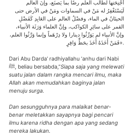
أجْنِحَتها لطالب العلم رضًا بما يَصنَع، وإنَ العالم
لَيَسْتَغْفِرُ له مَنْ في السماوات ومَنْ في الأرض حتى
الحيتَانُ في الماء، وفضْلُ العالم على العَابِدِ كَفَضْلِ
القمر على سائِرِ الكواكب، وإنَّ العلماء وَرَثَة الأنبياء،
وإنَّ الأنبياء لم يَوَرِّثُوا دينارا ولا دِرْهَماً وإنما وَرَّثُوا العلم،
فَمَنْ أَخَذَهُ أَخَذَ بحَظٍّ وَافِرٍ».
Dari Abu Darda’ radhiyallahu ‘anhu dari Nabi
ﷺ, beliau bersabda,”
Siapa saja yang melewati
suatu jalan dalam rangka mencari ilmu, maka
Allah akan memudahkan baginya jalan
menuju surga.
Dan sesungguhnya para malaikat benar-
benar meletakkan sayapnya bagi pencari
ilmu karena ridha dengan apa yang sedang
mereka lakukan.