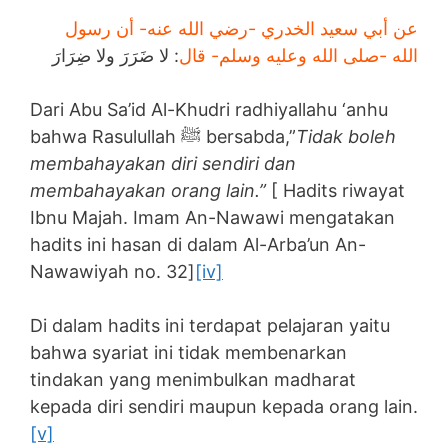
عن أبي سعيد الخدري -رضي الله عنه- أن رسول
الله -صلى الله وعليه وسلم- قال
: لا ضَرَرَ ولا ضِرَارَ
Dari Abu Sa’id Al-Khudri radhiyallahu ‘anhu
bahwa Rasulullah ﷺ bersabda,”
Tidak boleh
membahayakan diri sendiri dan
membahayakan orang lain.”
[ Hadits riwayat
Ibnu Majah. Imam An-Nawawi mengatakan
hadits ini hasan di dalam Al-Arba’un An-
Nawawiyah no. 32]
[iv]
Di dalam hadits ini terdapat pelajaran yaitu
bahwa syariat ini tidak membenarkan
tindakan yang menimbulkan madharat
kepada diri sendiri maupun kepada orang lain.
[v]