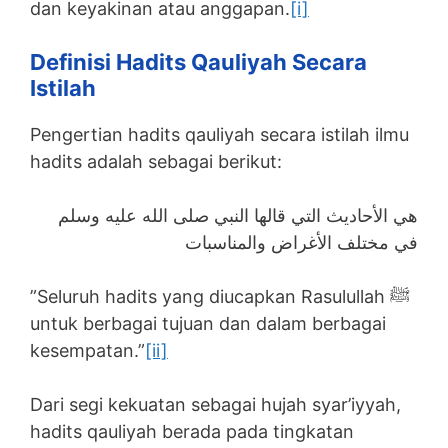
dan keyakinan atau anggapan.
[i]
Definisi Hadits Qauliyah Secara
Istilah
Pengertian hadits qauliyah secara istilah ilmu
hadits adalah sebagai berikut:
هي الأحاديث التي قالها النبي صلى الله عليه وسلم
في مختلف الأغراض والمناسبات
”Seluruh hadits yang diucapkan Rasulullah ﷺ
untuk berbagai tujuan dan dalam berbagai
kesempatan.”
[ii]
Dari segi kekuatan sebagai hujah syar’iyyah,
hadits qauliyah berada pada tingkatan