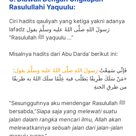
Rasulullahi Yaquulu:
Ciri hadits qauliyah yang ketiga yakni adanya
lafadz رَسولَ اللهِ صلَّى اللهُ عليه وسلَّمَ يقول
“Rasulullah ﷺ yaquulu …”
Misalnya hadits dari Abu Darda’ berikut ini:
:
رَسولَ اللهِ صلَّى اللهُ عليه وسلَّمَ يقول
فَإنِّي سَمِعْتُ
«مَنْ سَلَكَ طَرِيقًا يَطلُب فيه عِلْمًا سلَك اللهُ به طريقًا
من طرقِ الجنةِ
”Sesungguhnya aku mendengar Rasulullah ﷺ
bersabda,”
Siapa saja yang melewati suatu
jalan dalam rangka mencari ilmu, Allah akan
melewatkannya sebuah jalan dari jalan-jalan
menuju surga
.”