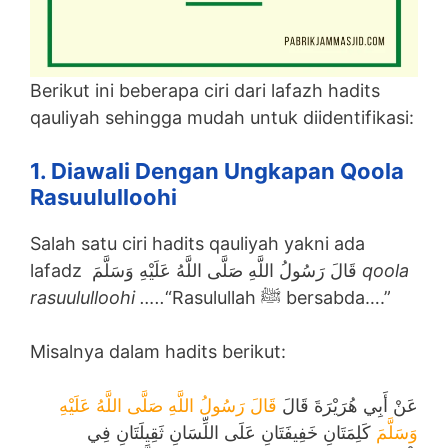
Berikut ini beberapa ciri dari lafazh hadits
qauliyah sehingga mudah untuk diidentifikasi:
1. Diawali Dengan Ungkapan Qoola
Rasuululloohi
Salah satu ciri hadits qauliyah yakni ada
lafadz قَالَ رَسُولُ اللَّهِ صَلَّى اللَّهُ عَلَيْهِ وَسَلَّمَ
qoola
rasuululloohi …..
“Rasulullah ﷺ bersabda….”
Misalnya dalam hadits berikut:
عَنْ أَبِي هُرَيْرَةَ قَالَ
قَالَ رَسُولُ اللَّهِ صَلَّى اللَّهُ عَلَيْهِ
وَسَلَّمَ
كَلِمَتَانِ خَفِيفَتَانِ عَلَى اللِّسَانِ ثَقِيلَتَانِ فِي