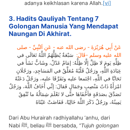
adanya keikhlasan karena Allah.
[vi]
3. Hadits Qauliyah Tentang 7
Golongan Manusia Yang Mendapat
Naungan Di Akhirat.
عَنْ أَبِي هُرَيْرَةَ ‏- رضى الله عنه ‏- عَنِ اَلنَّبِيِّ ‏- صلى
الله عليه وسلم ‏-قَالَ:
سَبْعَةٌ يُظِلُّهُمُ اللَّهُ تَعَالَى في
ظِلِّهِ يَومَ لا ظِلَّ إلَّا ظِلُّهُ: إمَامٌ عَدْلٌ، وشَابٌّ نَشَأَ في
عِبَادَةِ اللَّهِ، ورَجُلٌ قَلْبُهُ مُعَلَّقٌ في المَسَاجِدِ، ورَجُلَانِ
تَحَابَّا في اللَّهِ، اجْتَمعا عليه وتَفَرَّقَا عليه، ورَجُلٌ دَعَتْهُ
امْرَأَةٌ ذَاتُ مَنْصِبٍ وجَمَالٍ فَقالَ: إنِّي أَخَافُ اللَّهَ، ورَجُلٌ
تَصَدَّقَ بصَدَقَةٍ فأخْفَاهَا حتَّى لا تَعْلَمَ شِمَالُهُ ما تُنْفِقُ
يَمِينُهُ، ورَجُلٌ ذَكَرَ اللَّهَ خَالِيًا، فَفَاضَتْ عَيْنَاهُ
Dari Abu Hurairah radhiyallahu ‘anhu, dari
Nabi ﷺ, beliau ﷺ bersabda,
”Tujuh golongan