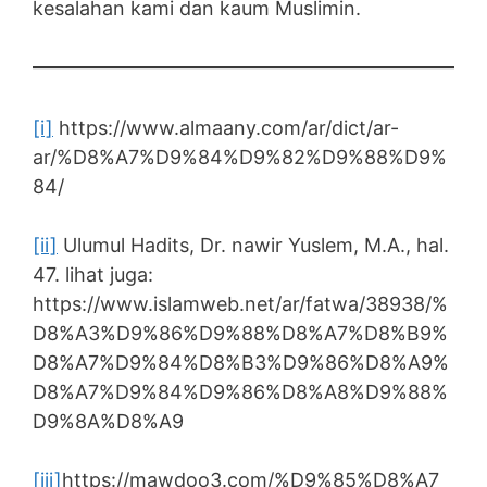
kesalahan kami dan kaum Muslimin.
[i]
https://www.almaany.com/ar/dict/ar-
ar/%D8%A7%D9%84%D9%82%D9%88%D9%
84/
[ii]
Ulumul Hadits, Dr. nawir Yuslem, M.A., hal.
47. lihat juga:
https://www.islamweb.net/ar/fatwa/38938/%
D8%A3%D9%86%D9%88%D8%A7%D8%B9%
D8%A7%D9%84%D8%B3%D9%86%D8%A9%
D8%A7%D9%84%D9%86%D8%A8%D9%88%
D9%8A%D8%A9
[iii]
https://mawdoo3.com/%D9%85%D8%A7_