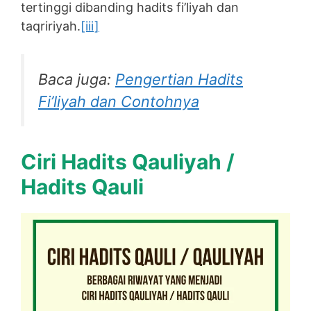
tertinggi dibanding hadits fi’liyah dan
taqririyah.
[iii]
Baca juga:
Pengertian Hadits
Fi’liyah dan Contohnya
Ciri Hadits Qauliyah /
Hadits Qauli