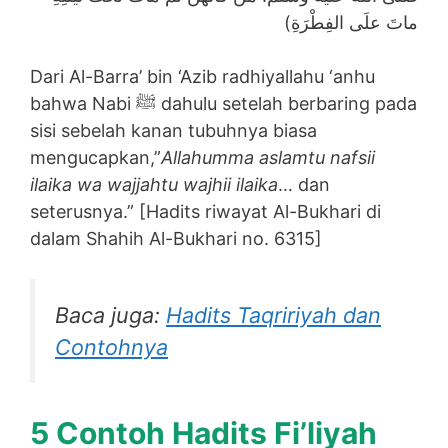
ماتَ علَى الفِطْرَةِ)
Dari Al-Barra’ bin ‘Azib radhiyallahu ‘anhu
bahwa Nabi ﷺ dahulu setelah berbaring pada
sisi sebelah kanan tubuhnya biasa
mengucapkan,”
Allahumma aslamtu nafsii
ilaika wa wajjahtu wajhii ilaika
… dan
seterusnya.” [Hadits riwayat Al-Bukhari di
dalam Shahih Al-Bukhari no. 6315]
Baca juga:
Hadits Taqririyah dan
Contohnya
5 Contoh Hadits Fi’liyah