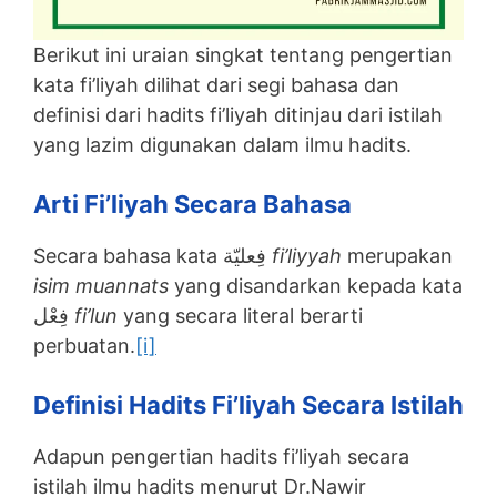
Berikut ini uraian singkat tentang pengertian
kata fi’liyah dilihat dari segi bahasa dan
definisi dari hadits fi’liyah ditinjau dari istilah
yang lazim digunakan dalam ilmu hadits.
Arti Fi’liyah Secara Bahasa
Secara bahasa kata فِعليّة
fi’liyyah
merupakan
isim muannats
yang disandarkan kepada kata
فِعْل
fi’lun
yang secara literal berarti
perbuatan.
[i]
Definisi Hadits Fi’liyah Secara Istilah
Adapun pengertian hadits fi’liyah secara
istilah ilmu hadits menurut Dr.Nawir