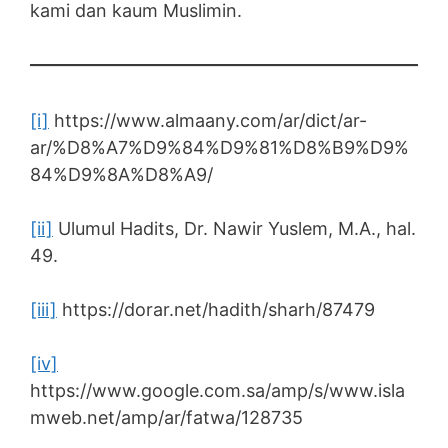
kami dan kaum Muslimin.
[i]
https://www.almaany.com/ar/dict/ar-
ar/%D8%A7%D9%84%D9%81%D8%B9%D9%
84%D9%8A%D8%A9/
[ii]
Ulumul Hadits, Dr. Nawir Yuslem, M.A., hal.
49.
[iii]
https://dorar.net/hadith/sharh/87479
[iv]
https://www.google.com.sa/amp/s/www.isla
mweb.net/amp/ar/fatwa/128735