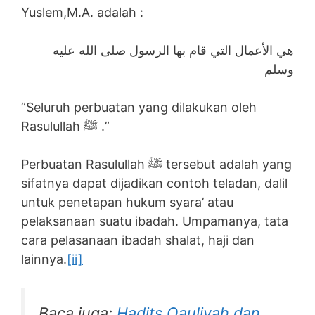
Yuslem,M.A. adalah :
هي الأعمال التي قام بها الرسول صلى الله عليه
وسلم
”Seluruh perbuatan yang dilakukan oleh
Rasulullah ﷺ .”
Perbuatan Rasulullah ﷺ tersebut adalah yang
sifatnya dapat dijadikan contoh teladan, dalil
untuk penetapan hukum syara’ atau
pelaksanaan suatu ibadah. Umpamanya, tata
cara pelasanaan ibadah shalat, haji dan
lainnya.
[ii]
Baca juga:
Hadits Qauliyah dan