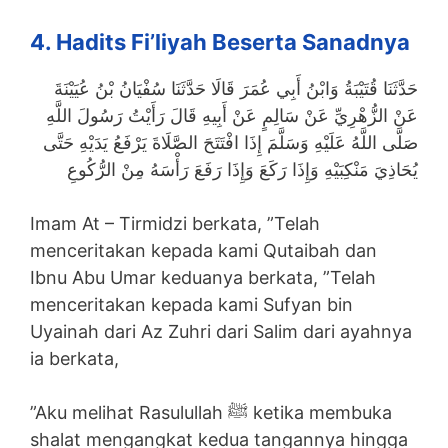
4. Hadits Fi’liyah Beserta Sanadnya
حَدَّثَنَا قُتَيْبَةُ وَابْنُ أَبِي عُمَرَ قَالَا حَدَّثَنَا سُفْيَانُ بْنُ عُيَيْنَةَ
عَنْ الزُّهْرِيِّ عَنْ سَالِمٍ عَنْ أَبِيهِ قَالَ رَأَيْتُ رَسُولَ اللَّهِ
صَلَّى اللَّهُ عَلَيْهِ وَسَلَّمَ إِذَا افْتَتَحَ الصَّلَاةَ يَرْفَعُ يَدَيْهِ حَتَّى
يُحَاذِيَ مَنْكِبَيْهِ وَإِذَا رَكَعَ وَإِذَا رَفَعَ رَأْسَهُ مِنْ الرُّكُوعِ
Imam At – Tirmidzi berkata, ”Telah
menceritakan kepada kami Qutaibah dan
Ibnu Abu Umar keduanya berkata, ”Telah
menceritakan kepada kami Sufyan bin
Uyainah dari Az Zuhri dari Salim dari ayahnya
ia berkata,
”Aku melihat Rasulullah ﷺ ketika membuka
shalat mengangkat kedua tangannya hingga