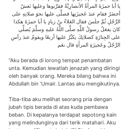
يا أبا حمزَةَ المرأةُ الأنصارِيَّةُ فقرَّبوها وعليها نَعشٌ
أخضَرُ فقام عندَ عَجيزَتِها فصلَّى عليها نحوَ صلاتِهِ على
الرَّجُلِ ثُمَّ جلَسَ فقال العَلاءُ بنُ زيادٍ يا أبا حمزَةَ هكذا
كانَ يفعَلُ رسولُ اللَّهِ صلَّى اللَّهُ عليهِ وسلَّمَ يُصلِّي
على الجِنازَةِ كصلاتِكَ يكبِّرُ عليها أربعًا ويقومُ عندَ رأسِ
الرَّجُلُ وعَجيزَةِ المرأَةِ قال نعَم
”Aku berada di lorong tempat penambatan
unta. Kemudian lewatlah jenazah yang diiringi
oleh banyak orang. Mereka bilang bahwa ini
Abdullah bin ‘Umair. Lantas aku mengikutinya.
Tiba-tiba aku melihat seorang pria dengan
jubah tipis berada di atas kuda pembawa
beban. Di kepalanya terdapat sepotong kain
yang melindunginya dari terik matahari. Aku