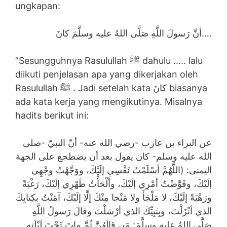
ungkapan:
أنَّ رَسولَ اللَّهِ صَلَّى اللهُ عليه وسلَّمَ كانَ….
”Sesungguhnya Rasulullah ﷺ dahulu ….. lalu
diikuti penjelasan apa yang dikerjakan oleh
Rasulullah ﷺ . Jadi setelah kata كانَ biasanya
ada kata kerja yang mengikutinya. Misalnya
hadits berikut ini:
عن البراء بن عازب -رضي الله عنه- أنّ النبيّ -صلى
الله عليه وسلم- كان يقول بعد أن يضطجع على الجهة
اليمنى: (اللَّهُمَّ أسْلَمْتُ نَفْسِي إلَيْكَ، ووَجَّهْتُ وجْهِي
إلَيْكَ، وفَوَّضْتُ أمْرِي إلَيْكَ، وأَلْجَأْتُ ظَهْرِي إلَيْكَ، رَغْبَةً
ورَهْبَةً إلَيْكَ، لا مَلْجَأَ ولا مَنْجا مِنْكَ إلَّا إلَيْكَ، آمَنْتُ بكِتابِكَ
الذي أنْزَلْتَ، وبِنَبِيِّكَ الذي أرْسَلْتَ وقالَ رَسولُ اللَّهِ
صَلَّى اللهُ عليه وسلَّمَ: مَن قالَهُنَّ ثُمَّ ماتَ تَحْتَ لَيْلَتِهِ