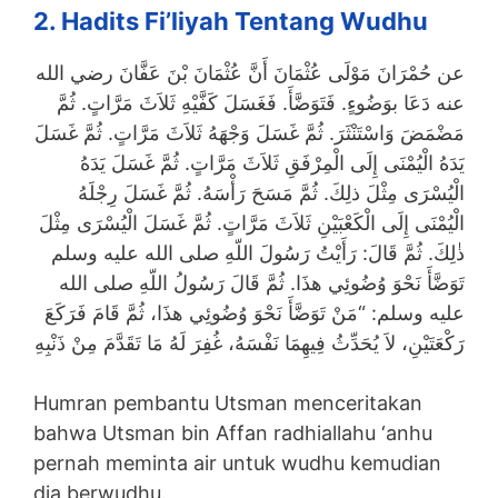
2. Hadits Fi’liyah Tentang Wudhu
عن حُمْرَانَ مَوْلَى عُثْمَانَ أَنَّ عُثْمَانَ بْنَ عَفَّانَ رضي الله
عنه دَعَا بوَضُوءٍ. فَتَوَضَّأَ. فَغَسَلَ كَفَّيْهِ ثَلاَثَ مَرَّاتٍ. ثُمَّ
مَضْمَضَ وَاسْتَنْثَرَ. ثُمَّ غَسَلَ وَجْهَهُ ثَلاَثَ مَرَّاتٍ. ثُمَّ غَسَلَ
يَدَهُ الْيُمْنَى إِلَى الْمِرْفَقِ ثَلاَثَ مَرَّاتٍ. ثُمَّ غَسَلَ يَدَهُ
الْيُسْرَى مِثْلَ ذلِكَ. ثُمَّ مَسَحَ رَأْسَهُ. ثُمَّ غَسَلَ رِجْلَهُ
الْيُمْنَى إِلَى الْكَعْبَيْنِ ثَلاَثَ مَرَّاتٍ. ثُمَّ غَسَلَ الْيُسْرَى مِثْلَ
ذٰلِكَ. ثُمَّ قَالَ: رَأَيْتُ رَسُولَ اللّهِ صلى الله عليه وسلم
تَوَضَّأَ نَحْوَ وُضُوئِي هذَا. ثُمَّ قَالَ رَسُولُ اللّهِ صلى الله
عليه وسلم: “مَنْ تَوَضَّأَ نَحْوَ وُضُوئِي هذَا، ثُمَّ قَامَ فَرَكَعَ
رَكْعَتَيْنِ، لاَ يُحَدِّثُ فِيهِمَا نَفْسَهُ، غُفِرَ لَهُ مَا تَقَدَّمَ مِنْ ذَنْبِهِ
Humran pembantu Utsman menceritakan
bahwa Utsman bin Affan radhiallahu ‘anhu
pernah meminta air untuk wudhu kemudian
dia berwudhu.