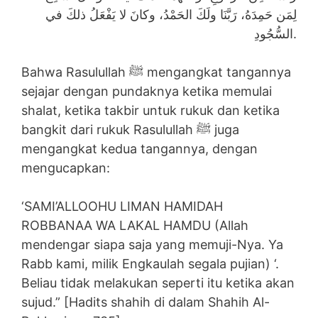
لِمَن حَمِدَهُ، رَبَّنَا ولَكَ الحَمْدُ، وكانَ لا يَفْعَلُ ذلكَ في
السُّجُودِ.
Bahwa Rasulullah ﷺ mengangkat tangannya
sejajar dengan pundaknya ketika memulai
shalat, ketika takbir untuk rukuk dan ketika
bangkit dari rukuk Rasulullah ﷺ juga
mengangkat kedua tangannya, dengan
mengucapkan:
‘SAMI’ALLOOHU LIMAN HAMIDAH
ROBBANAA WA LAKAL HAMDU (Allah
mendengar siapa saja yang memuji-Nya. Ya
Rabb kami, milik Engkaulah segala pujian) ‘.
Beliau tidak melakukan seperti itu ketika akan
sujud.” [Hadits shahih di dalam Shahih Al-