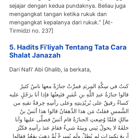
sejajar dengan kedua pundaknya. Beliau juga
mengangkat tangan ketika rukuk dan
mengangkat kepalanya dari rukuk.” [At-
Tirmidzi no. 237]
5. Hadits Fi’liyah Tentang Tata Cara
Shalat Janazah
Dari Nafi’ Abi Ghalib, ia berkata,
كنتُ في سِكَّةِ المِربَدِ فمرَّتْ جنازَةٌ معها ناسٌ كثيرٌ
قالوا جنازَةُ عبدِ اللَّهِ بنِ عُمَيرٍ فتَبِعتُها فإذا أنا برَجُلٍ عليه
كساءٌ رقيقٌ على بُريْذِينتِهِ وعلى رأسِهِ خِرقةٌ تقيهِ من
الشَّمسِ فقلتُ مَن هذا الدِّهقانُ قالوا هذا أنَسُ بنُ
مالكٍ فلمَّا وُضِعتِ الجنازَةُ قام أنَسٌ فصلَّى عليها وأنا
خلفَهُ لا يحولُ بَيني وبينَهُ شيءٌ فقامَ عندَ رأسِهِ فكبَّرَ
أربعَ تكبيرَاتٍ لم يُطِلْ ولَم يُسرِعْ ثُمَّ ذهبَ يقعُدُ فقالوا