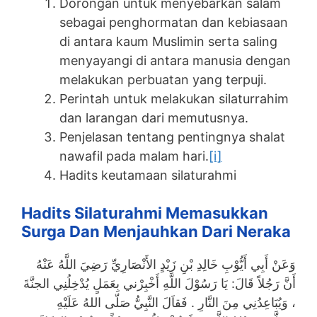
Dorongan untuk menyebarkan salam
sebagai penghormatan dan kebiasaan
di antara kaum Muslimin serta saling
menyayangi di antara manusia dengan
melakukan perbuatan yang terpuji.
Perintah untuk melakukan silaturrahim
dan larangan dari memutusnya.
Penjelasan tentang pentingnya shalat
nawafil pada malam hari.
[i]
Hadits keutamaan silaturahmi
Hadits Silaturahmi Memasukkan
Surga Dan Menjauhkan Dari Neraka
وَعَنْ أَبِي أَيُّوْبِ خَالِدِ بْنِ زَيْدٍ الأَنْصَارِيِّ رَضِيَ اللَّهُ عَنْهُ
أَنَّ رَجُلاً قَالَ: يَا رَسُوْلَ اللَّهِ أَخْبِرْني بِعَمَلٍ يُدْخِلُنِي الجنَّةَ
، وَيُبَاعِدُنِي مِنَ النَّارِ . فَقاَلَ النَّبِيُّ صَلّى اللهُ عَلَيْهِ