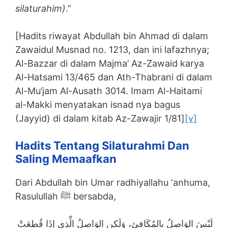
silaturahim)
.”
[Hadits riwayat Abdullah bin Ahmad di dalam
Zawaidul Musnad no. 1213, dan ini lafazhnya;
Al-Bazzar di dalam Majma’ Az-Zawaid karya
Al-Hatsami 13/465 dan Ath-Thabrani di dalam
Al-Mu’jam Al-Ausath 3014. Imam Al-Haitami
al-Makki menyatakan isnad nya bagus
(Jayyid) di dalam kitab Az-Zawajir 1/81]
[v]
Hadits Tentang Silaturahmi Dan
Saling Memaafkan
Dari Abdullah bin Umar radhiyallahu ‘anhuma,
Rasulullah ﷺ bersabda,
لَيْسَ الوَاصِلُ بِالمُكَافِئِ، وَلَكِنِ الوَاصِلُ الِّذِي إِذَا قُطِعَتْ