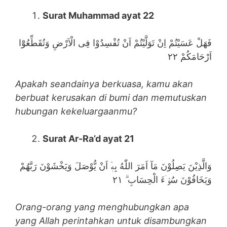
Surat Muhammad ayat 22
فَهَلْ عَسَيْتُمْ اِنْ تَوَلَّيْتُمْ اَنْ تُفْسِدُوْا فِى الْاَرْضِ وَتُقَطِّعُوْٓا
اَرْحَامَكُمْ ٢٢
Apakah seandainya berkuasa, kamu akan
berbuat kerusakan di bumi dan memutuskan
hubungan kekeluargaanmu?
Surat Ar-Ra’d ayat 21
وَالَّذِيْنَ يَصِلُوْنَ مَآ اَمَرَ اللّٰهُ بِهٖٓ اَنْ يُّوْصَلَ وَيَخْشَوْنَ رَبَّهُمْ
وَيَخَافُوْنَ سُوْۤءَ الْحِسَابِ ۗ ٢١
Orang-orang yang menghubungkan apa
yang Allah perintahkan untuk disambungkan