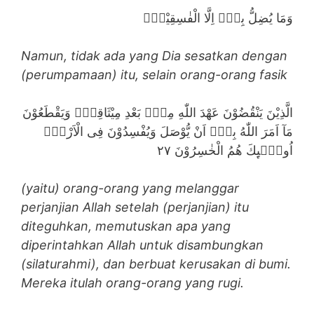
وَمَا يُضِلُّ بِهٖٓ اِلَّا الْفٰسِقِيْنَۙ
Namun, tidak ada yang Dia sesatkan dengan
(perumpamaan) itu, selain orang-orang fasik
الَّذِيْنَ يَنْقُضُوْنَ عَهْدَ اللّٰهِ مِنْۢ بَعْدِ مِيْثَاقِهٖۖ وَيَقْطَعُوْنَ
مَآ اَمَرَ اللّٰهُ بِهٖٓ اَنْ يُّوْصَلَ وَيُفْسِدُوْنَ فِى الْاَرْضِۗ
اُولٰۤىِٕكَ هُمُ الْخٰسِرُوْنَ ٢٧
(yaitu) orang-orang yang melanggar
perjanjian Allah setelah (perjanjian) itu
diteguhkan, memutuskan apa yang
diperintahkan Allah untuk disambungkan
(silaturahmi), dan berbuat kerusakan di bumi.
Mereka itulah orang-orang yang rugi.