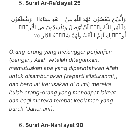
Surat Ar-Ra’d ayat 25
وَالَّذِيْنَ يَنْقُضُوْنَ عَهْدَ اللّٰهِ مِنْ ۢ بَعْدِ مِيْثَاقِهٖ وَيَقْطَعُوْنَ
مَآ اَمَرَ اللّٰهُ بِهٖٓ اَنْ يُّوْصَلَ وَيُفْسِدُوْنَ فِى الْاَرْضِۙ
اُولٰۤىِٕكَ لَهُمُ اللَّعْنَةُ وَلَهُمْ سُوْۤءُ الدَّارِ ٢٥
Orang-orang yang melanggar perjanjian
(dengan) Allah setelah diteguhkan,
memutuskan apa yang diperintahkan Allah
untuk disambungkan (seperti silaturahmi),
dan berbuat kerusakan di bumi; mereka
itulah orang-orang yang mendapat laknat
dan bagi mereka tempat kediaman yang
buruk (Jahanam).
Surat An-Nahl ayat 90