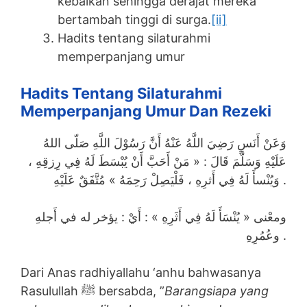
kebaikan sehingga derajat mereka
bertambah tinggi di surga.
[ii]
Hadits tentang silaturahmi
memperpanjang umur
Hadits Tentang Silaturahmi
Memperpanjang Umur Dan Rezeki
وَعَنْ أَنَسٍ رَضِيَ اللَّهُ عَنْهُ أَنَّ رَسُوْلَ اللَّهِ صَلّى اللهُ
عَلَيْهِ وَسَلَّمَ قَالَ : « مَنْ أَحَبَّ أَنْ يُبْسَطَ لَهُ فِي رِزقِهِ ،
وَيُنْسأَ لَهُ فِي أَثرِهِ ، فَلْيَصِلْ رَحِمَهُ » مُتَّفَقٌ عَلَيْهِ .
ومعْنى « يُنْسَأَ لَهُ فِي أَثَرِهِ » : أَيْ : يؤخر له في أَجلهِ
وعُمُرِهِ .
Dari Anas radhiyallahu ‘anhu bahwasanya
Rasulullah ﷺ bersabda, ”
Barangsiapa yang