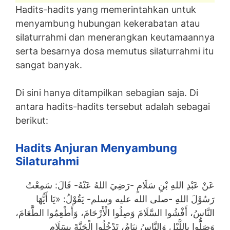
Hadits-hadits yang memerintahkan untuk
menyambung hubungan kekerabatan atau
silaturrahmi dan menerangkan keutamaannya
serta besarnya dosa memutus silaturrahmi itu
sangat banyak.
Di sini hanya ditampilkan sebagian saja. Di
antara hadits-hadits tersebut adalah sebagai
berikut:
Hadits Anjuran Menyambung
Silaturahmi
عَنْ عَبْدِ اللهِ بْنِ سَلَامٍ -رَضِيَ اللهُ عَنْهُ- قَالَ: سَمِعْتُ
رَسُوْلَ اللهِ -صلى الله عليه وسلم- يَقُوْلُ: «يَا أَيُّهَا
النَّاسُ، أَفْشُوا السَّلَامَ وَصِلُوا الْأَرْحَامَ، وَأَطْعِمُوا الطَّعَامَ،
وَصَلُّوا بِاللَّيْلِ وَالنَّاسُ نِيَامٌ، تَدْخُلُوا الْجَنَّةَ بِسَلَامٍ