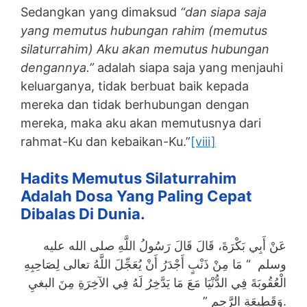
Sedangkan yang dimaksud
“dan siapa saja
yang memutus hubungan rahim (memutus
silaturrahim) Aku akan memutus hubungan
dengannya.”
adalah siapa saja yang menjauhi
keluarganya, tidak berbuat baik kepada
mereka dan tidak berhubungan dengan
mereka, maka aku akan memutusnya dari
rahmat-Ku dan kebaikan-Ku.”
[viii]
Hadits Memutus Silaturrahim
Adalah Dosa Yang Paling Cepat
Dibalas Di Dunia.
عَنْ أَبِي بَكْرَةَ، قَالَ قَالَ رَسُولُ اللَّهِ صلى الله عليه
وسلم ‏ “‏ مَا مِنْ ذَنْبٍ أَجْدَرُ أَنْ يُعَجِّلَ اللَّهُ تعالى لِصَاحِبِهِ
الْعُقُوبَةَ فِي الدُّنْيَا مَعَ مَا يَدَّخِرُ لَهُ فِي الآخِرَةِ مِنَ البغيِ
وَقَطِيعَةِ الرَّحِمِ ‏”‏ ‏.