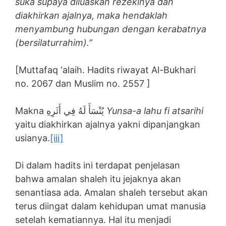
suka supaya diluaskan rezekinya dan
diakhirkan ajalnya, maka hendaklah
menyambung hubungan dengan kerabatnya
(bersilaturrahim).”
[Muttafaq ‘alaih. Hadits riwayat Al-Bukhari
no. 2067 dan Muslim no. 2557 ]
Makna يُنْسَأَ لَهُ فِي أَثَرِهِ
Yunsa-a lahu fi atsarihi
yaitu diakhirkan ajalnya yakni dipanjangkan
usianya.
[iii]
Di dalam hadits ini terdapat penjelasan
bahwa amalan shaleh itu jejaknya akan
senantiasa ada. Amalan shaleh tersebut akan
terus diingat dalam kehidupan umat manusia
setelah kematiannya. Hal itu menjadi