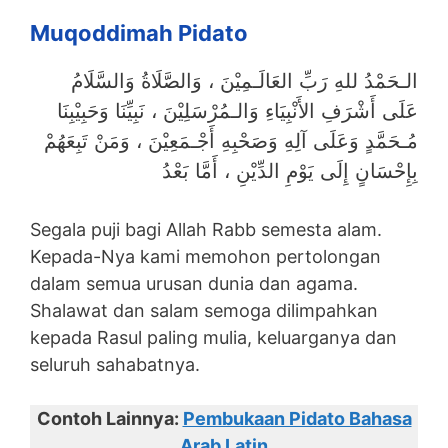
Muqoddimah Pidato
الـحَمْدُ للهِ رَبِّ العَالَـمِيْنَ ، وَالصَّلَاةُ وَالسَّلَامُ
عَلَى أَشْرَفِ الأَنْبِيَاءِ وَالـمُرْسَلِيْنَ ، نَبِيِّنَا وَحَبِيْبِنَا
مُـحَمَّدٍ وَعَلَى آلِهِ وَصَحْبِهِ أَجْـمَعِيْنَ ، وَمَنْ تَبِعَهُمْ
بِإِحْسَانٍ إِلَى يَوْمِ الدِّيْنِ ، أَمَّا بَعْدُ
Segala puji bagi Allah Rabb semesta alam.
Kepada-Nya kami memohon pertolongan
dalam semua urusan dunia dan agama.
Shalawat dan salam semoga dilimpahkan
kepada Rasul paling mulia, keluarganya dan
seluruh sahabatnya.
Contoh Lainnya:
Pembukaan Pidato Bahasa
Arab Latin