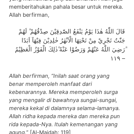
memberitahukan pahala besar untuk mereka.
Allah berfirman,
قَالَ اللّٰهُ هٰذَا يَوْمُ يَنْفَعُ الصّٰدِقِيْنَ صِدْقُهُمْ ۗ لَهُمْ
جَنّٰتٌ تَجْرِيْ مِنْ تَحْتِهَا الْاَنْهٰرُ خٰلِدِيْنَ فِيْهَآ اَبَدًا
ۗرَضِيَ اللّٰهُ عَنْهُمْ وَرَضُوْا عَنْهُ ۗذٰلِكَ الْفَوْزُ الْعَظِيْمُ
– ١١٩
Allah berfirman, “Inilah saat orang yang
benar memperoleh manfaat dari
kebenarannya. Mereka memperoleh surga
yang mengalir di bawahnya sungai-sungai,
mereka kekal di dalamnya selama-lamanya.
Allah ridha kepada mereka dan mereka pun
rida kepada-Nya. Itulah kemenangan yang
agung.
” [Al-Maidah: 119]