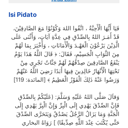
Isi Pidato
فَيَا أَيُّهَا الْأَحِبَّةُ ، اتَّقُوا اللهَ وَكُوْنُوْا مَعَ الصَّادِقِيْنَ،
قَدْ أَمَـرَ اللهُ بِالصِّدْقِ فِي عِدَّةِ آيَاتٍ، وَأَثْنَى عَلَى
الَّذِيْنَ يَرْعُوْنَ الْعَهْـدَ وَالْأَمَانَاتِ ، وَأَخْبَرَ بِمَا لَهُمْ
مِنَ الثَّوَابِ الْجَسِيْمِ، فَقَالَ: ﴿ قَالَ اللَّهُ هَذَا يَوْمُ
يَنْفَعُ الصَّادِقِينَ صِدْقُهُمْ لَهُمْ جَنَّاتٌ تَجْرِي مِنْ
تَحْتِهَا الْأَنْهَارُ خَالِدِينَ فِيهَا أَبَدًا رَضِيَ اللَّهُ عَنْهُمْ
وَرَضُوا عَنْهُ ذَلِكَ الْفَوْزُ الْعَظِيمُ ﴾ [المائدة: 119]
وَقاَلَ صَلَّى اللهُ عَلَيْهِ وَسَلَّمَ: (عَلَيْكُمْ بِالصِّدْقِ
فَإِنَّ الصِّدْقَ يَهْدِي إِلَى الْبِرِّ وَإِنَّ الْبِرَّ يَهْدِي إِلَى
الْجَنَّةِ وَمَا يَزَالُ الرَّجُلُ يَصْدُقُ وَيَتَحَرَّى الصِّدْقَ
حَتَّى يُكْتَبَ عِنْدَ اللَّهِ صِدِّيقًا) ] رَوَاهُ البخاري