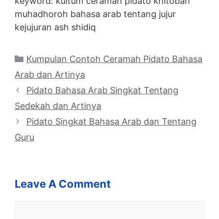
keyword: kultum ceramah pidato khitobah
muhadhoroh bahasa arab tentang jujur
kejujuran ash shidiq
Categories
Kumpulan Contoh Ceramah Pidato Bahasa
Arab dan Artinya
Pidato Bahasa Arab Singkat Tentang
Sedekah dan Artinya
Pidato Singkat Bahasa Arab dan Tentang
Guru
Leave A Comment
Comment