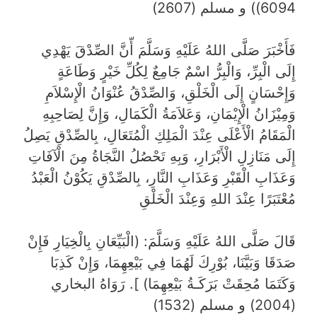
6094)) و مسلم (2607)
فَأَخْبَرَ صَلَّى اللهُ عَلَيْهِ وَسَلَّمَ أّنَّ الصِّدْقَ يَهْدِي
إِلَى الْبِرِّ، وَالْبِرُّ اسْمٌ جَامِعٌ لِكُلِّ خَيْرٍ وَطَاعَةٍ
وَإِحْسَانٍ إِلَى الْخَلْقِ، وَالصِّدْقُ عُنْوَانُ الْإِسْلاَمِ
وَمِيْزَانُ الْإِيْمَانِ، وَعَلاَمَةُ الْكَمَالِ، وَإِنَّ لِصَاحِبِهِ
الْمَقَامُ الْأَعْلَى عِنْدَ الْمَلِكِ الْمُتَعَالِ، بِالصِّدْقِ يَصِلُ
إِلَى مَنَازِلِ الْأَبْرَارِ، وَبِهِ تَحْصُلُ النَّجَاةُ مِنَ الْآفَاتِ
وَعَذَابِ الْقَبْرِ وَعَذَابِ النَّارِ، بِالصِّدْقِ يَكُوْنُ الْعَبْدُ
مُعْتَبَرًا عِنْدَ اللهِ وَعِنْدَ الْخَلْقِ
قَالَ صَلَّى اللهُ عَلَيْهِ وَسَلَّمَ: (الْبَيِّعَانِ بِالْخِيَارِ فَإِنْ
صَدَقَا وَبَيَّنَا، بُوْرِكَ لَهُمَا فِي بَيْعِهِمَا، وَإِنْ كَذِبَا
وَكَتَمَا مُحِقَتْ بَرَكَـةُ بَيْعِهِمَا) ]. رَوَاهُ البخاري
(2004) و مسلم (1532)