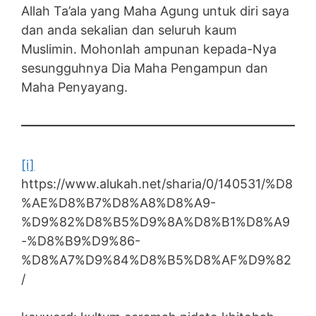
Allah Ta’ala yang Maha Agung untuk diri saya
dan anda sekalian dan seluruh kaum
Muslimin. Mohonlah ampunan kepada-Nya
sesungguhnya Dia Maha Pengampun dan
Maha Penyayang.
[i]
https://www.alukah.net/sharia/0/140531/%D8
%AE%D8%B7%D8%A8%D8%A9-
%D9%82%D8%B5%D9%8A%D8%B1%D8%A9
-%D8%B9%D9%86-
%D8%A7%D9%84%D8%B5%D8%AF%D9%82
/