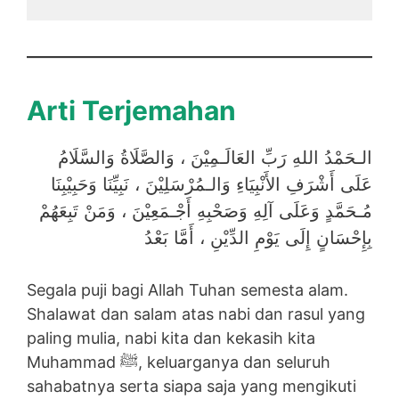
Arti Terjemahan
الـحَمْدُ اللهِ رَبِّ العَالَـمِيْنَ ، وَالصَّلَاةُ وَالسَّلَامُ
عَلَى أَشْرَفِ الأَنْبِيَاءِ وَالـمُرْسَلِيْنَ ، نَبِيِّنَا وَحَبِيْبِنَا
مُـحَمَّدٍ وَعَلَى آلِهِ وَصَحْبِهِ أَجْـمَعِيْنَ ، وَمَنْ تَبِعَهُمْ
بِإِحْسَانٍ إِلَى يَوْمِ الدِّيْنِ ، أَمَّا بَعْدُ
Segala puji bagi Allah Tuhan semesta alam.
Shalawat dan salam atas nabi dan rasul yang
paling mulia, nabi kita dan kekasih kita
Muhammad ﷺ, keluarganya dan seluruh
sahabatnya serta siapa saja yang mengikuti