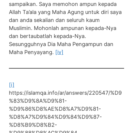
sampaikan. Saya memohon ampun kepada
Allah Ta’ala yang Maha Agung untuk diri saya
dan anda sekalian dan seluruh kaum
Muslimin. Mohonlah ampunan kepada-Nya
dan bertaubatlah kepada-Nya.
Sesungguhnya Dia Maha Pengampun dan
Maha Penyayang.
[iv]
[i]
https://islamqa.info/ar/answers/220547/%D9
%83%D9%8A%D9%81-
%D9%86%D8%AE%D8%A7%D9%81-
%D8%A7%D9%84%D9%84%D9%87-
%D8%B9%D8%B2-
%D9%88%D8%AC%D9%84