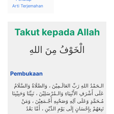
Arti Terjemahan
Takut kepada Allah
الْخَوْفُ مِنَ اللهِ
Pembukaan
الـحَمْدُ اللهِ رَبِّ العَالَـمِيْنَ ، وَالصَّلَاةُ وَالسَّلَامُ
عَلَى أَشْرَفِ الأَنْبِيَاءِ وَالـمُرْسَلِيْنَ ، نَبِيِّنَا وَحَبِيْبِنَا
مُـحَمَّدٍ وَعَلَى آلِهِ وَصَحْبِهِ أَجْـمَعِيْنَ ، وَمَنْ
تَبِعَهُمْ بِإِحْسَانٍ إِلَى يَوْمِ الدِّيْنِ ، أَمَّا بَعْدُ