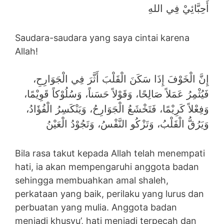
أَحِبَّائِيْ فِي اللهِ
Saudara-saudara yang saya cintai karena
Allah!
إِنَّ الْخَوْفَ إِذَا سَكَنَ الْقَلْبَ أَثَّرَ فِي الْجَوَارِحِ،
فَيُثْمِرُ عَمَلاً صَالِحًا، وَقَوْلاً حَسَناً، وَسُلُوْكاً قَوِيْمًا،
وَفِعْلاً كَرِيْمًا، فَتَخْشَعُ الْجَوَارِحُ، وَيَنْكَسِرُ الْفُؤَادُ،
وَيَرُقُّ الْقَلْبُ، وَتَزْكُو النَّفْسُ، وَتَجُوْدُ الْعَيْنُ
Bila rasa takut kepada Allah telah menempati
hati, ia akan mempengaruhi anggota badan
sehingga membuahkan amal shaleh,
perkataan yang baik, perilaku yang lurus dan
perbuatan yang mulia. Anggota badan
menjadi khusyu’, hati menjadi terpecah dan