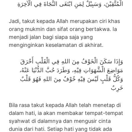
الْمُتَّقِيْنَ، وَسَبِيْلٌ لِمَنِ ابْتَغَى النَّجَاةَ فِي الْآخِرَةِ
Jadi, takut kepada Allah merupakan ciri khas
orang mukmin dan sifat orang bertakwa. Ia
menjadi jalan bagi siapa saja yang
menginginkan keselamatan di akhirat.
وَإِذَا سَكَنَ الْخَوْفُ مِنَ اللهِ فِي الْقَلْبِ أَحْرَقَ
مَوَاضِعَ الْشَّهَوَاتِ فِيْهِ، وَطَرَدَ حُبَّ الدُّنْيَا عَنْهُ،
وَكُلُّ قَلْبٍ لَيْسَ فِيْهِ خًوْفٌ مِنَ اللهِ فَهُوَ قَلْبٌ
خَرِبٌ
Bila rasa takut kepada Allah telah menetap di
dalam hati, ia akan membakar tempat-tempat
syahwat di dalamnya dan mengusir cinta
dunia dari hati. Setiap hati yang tidak ada