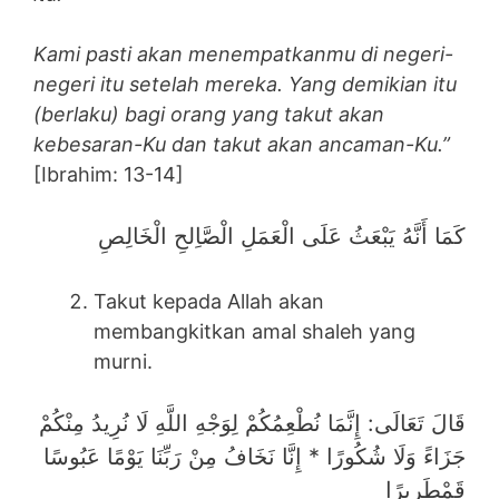
Kami pasti akan menempatkanmu di negeri-
negeri itu setelah mereka. Yang demikian itu
(berlaku) bagi orang yang takut akan
kebesaran-Ku dan takut akan ancaman-Ku.”
[Ibrahim: 13-14]
كَمَا أَنَّهُ يَبْعَثُ عَلَى الْعَمَلِ الْصَّاِلحِ الْخَالِصِ
Takut kepada Allah akan
membangkitkan amal shaleh yang
murni.
قَالَ تَعَالَى: إِنَّمَا نُطْعِمُكُمْ لِوَجْهِ اللَّهِ لَا نُرِيدُ مِنْكُمْ
جَزَاءً وَلَا شُكُورًا * إِنَّا نَخَافُ مِنْ رَبِّنَا يَوْمًا عَبُوسًا
قَمْطَرِيرًا