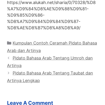
https://www.alukah.net/sharia/0/70328/%D8
%A7%D9%84%D8%AE%D9%88%D9%81-
%D9%85%D9%86-
%D8%A7%D9%84%D9%84%D9%87-
%D8%AE%D8%B7%D8%A8%D8%A9/
Categories
Kumpulan Contoh Ceramah Pidato Bahasa
Arab dan Artinya
Pidato Bahasa Arab Tentang Umroh dan
Artinya
Pidato Bahasa Arab Tentang Taubat dan
Artinya Lengkap
Leave A Comment