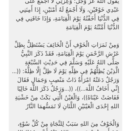
يَقُولُ اللَّهُ عَزَّ وَجَلَّ: وَعِزَّتِي لَا أَجْمَعُ عَلَى
عَبْدِي خَوْفَيْنِ، وَلَا أَجْمَعُ لَهُ أَمْنَيْنِ، إِذَا أَمِنَنِي
فِي الدُّنْيَا أَخَفْتُهُ يَوْمَ الْقِيَامَةِ، وَإِذَا خَافَنِي فِي
الدُّنْيَا أَمَّنْتُهُ يَوْمَ الْقِيَامَةِ
وَمِنْ ثَمَرَاتِ الْخَوْفِ أَنَّ الْخَائِفَ يَسْتَظِلُّ بِظِلِّ
عَرْشِ الرَّحْمَنِ يَوْمَ الْقِيَامَةِ، فَقَدْ ذَكَرَ النَّبِيُّ
صَلَّى اللهُ عَلَيْهِ وَسَلَّمَ فِي حَدِيْثِ السَّبْعَةِ
الَّذِيْنَ يُظِلُّهُمْ فِي ظِلِّهِ يَوْمَ لَا ظِلَّ إِلَّا ظِلُّهُ: ((…
وَرَجُلٌ دَعَتْهُ امْرَأَةٌ ذَاتُ مَنْصِبٍ وَجَمَالٍ فَقَالَ
إِنِّي أَخَافُ اللَّهَ…))، ((…وَرَجُلٌ ذَكَرَ اللَّهَ خَالِيًا
فَفَاضَتْ عَيْنَاهُ))، وَالْعَيْنُ الَّتِي بَكَتْ مِنْ خَشْيَةِ
اللهِ إِحْدَى الْعَيْنَيْنِ اللَّتَانِ لَا تَمَسُّهمَا النَّارُ
وَالْخَوْفُ مِنَ اللهِ سَبَبٌ لِلنَّجَاةِ مِنْ كُلِّ سُوْءٍ،