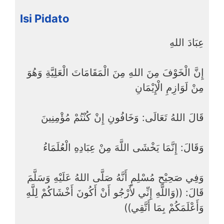
Isi Pidato
عِبَادَ اللهِ
إِنَّ الْخَوْفَ مِنَ اللهِ مِنَ الْمَقَامَاتَ الْعَلِيَّةِ وَهُوَ
مِنْ لَوَازِمِ الْإِيْمَانِ
قَالَ اللهُ تَعَالَى: وَخَافُونِ إِنْ كُنْتُمْ مُؤْمِنِينَ
وَقَالَ: إِنَّمَا يَخْشَى اللَّهَ مِنْ عِبَادِهِ الْعُلَمَاءُ
وَفِي صَحِيْحِ مُسْلِمٍ أَنَّهُ صَلَّى اللهُ عَلَيْهِ وَسَلَّمَ
قَالَ: ((وَاللَّهِ إِنِّي لأَرْجُو أَنْ أَكُونَ أَخْشَاكُمْ لِلَّهِ
وَأَعْلَمَكُمْ بِمَا أَتَّقِي))