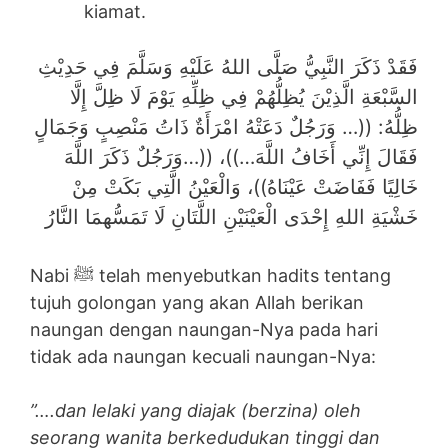
kiamat.
فَقَدْ ذَكَرَ النَّبِيُّ صَلَّى اللهُ عَلَيْهِ وَسَلَّمَ فِي حَدِيْثِ
السَّبْعَةِ الَّذِيْنَ يُظِلُّهُمْ فِي ظِلِّهِ يَوْمَ لَا ظِلَّ إِلَّا
ظِلُّهُ: ((… وَرَجُلٌ دَعَتْهُ امْرَأَةٌ ذَاتُ مَنْصِبٍ وَجَمَالٍ
فَقَالَ إِنِّي أَخَافُ اللَّهَ…))، ((…وَرَجُلٌ ذَكَرَ اللَّهَ
خَالِيًا فَفَاضَتْ عَيْنَاهُ))، وَالْعَيْنُ الَّتِي بَكَتْ مِنْ
خَشْيَةِ اللهِ إِحْدَى الْعَيْنَيْنِ اللَّتَانِ لَا تَمَسُّهمَا النَّارُ
Nabi ﷺ telah menyebutkan hadits tentang
tujuh golongan yang akan Allah berikan
naungan dengan naungan-Nya pada hari
tidak ada naungan kecuali naungan-Nya:
”….dan lelaki yang diajak (berzina) oleh
seorang wanita berkedudukan tinggi dan