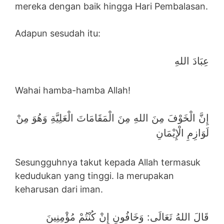
mereka dengan baik hingga Hari Pembalasan.
Adapun sesudah itu:
عِبَادَ اللهِ
Wahai hamba-hamba Allah!
إِنَّ الْخَوْفَ مِنَ اللهِ مِنَ الْمَقَامَاتَ الْعَلِيَّةِ وَهُوَ مِنْ
لَوَازِمِ الْإِيْمَانِ
Sesungguhnya takut kepada Allah termasuk
kedudukan yang tinggi. Ia merupakan
keharusan dari iman.
قَالَ اللهُ تَعَالَى: وَخَافُونِ إِنْ كُنْتُمْ مُؤْمِنِينَ