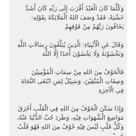
وَكُلَّمَا كَانَ الْعَبْدُ أَقْرَبَ إِلَى رَبِّهِ كَانَ أَشَدَّ
خَشْيَةً، فَقَدْ وَصَفَ اللهُ الْمَلَائِكَةَ بِقَوْلِهِ:
يَخَافُونَ رَبَّهُمْ مِنْ فَوْقِهِمْ
وَقَالَ عَنِ الْأَنْبِيَاءِ: الَّذِينَ يُبَلِّغُونَ رِسَالَاتِ اللَّهِ
وَيَخْشَوْنَهُ وَلَا يَخْشَوْنَ أَحَدًا إِلَّا اللَّهَ
فَالْخَوْفُ مِنَ اللهِ مِنْ سِمَاتِ الْمُؤْمِنِيْنَ
وَصِفَاتِ الْمُتَّقِيْنَ، وَسَبِيْلٌ لِمَنِ ابْتَغَى النَّجَاةَ
فِي الْآخِرَةِ
وَإِذَا سَكَنَ الْخَوْفُ مِنَ اللهِ فِي الْقَلْبِ أَحْرَقَ
مَوَاضِعَ الْشَّهَوَاتِ فِيْهِ، وَطَرَدَ حُبَّ الدُّنْيَا عَنْهُ،
وَكُلُّ قَلْبٍ لَيْسَ فِيْهِ خًوْفٌ مِنَ اللهِ فَهُوَ قَلْبٌ
خَرِبٌ