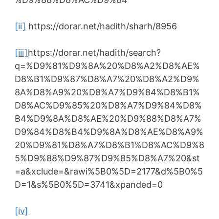
[ii]
https://dorar.net/hadith/sharh/8956
[iii]
https://dorar.net/hadith/search?
q=%D9%81%D9%8A%20%D8%A2%D8%AE%
D8%B1%D9%87%D8%A7%20%D8%A2%D9%
8A%D8%A9%20%D8%A7%D9%84%D8%B1%
D8%AC%D9%85%20%D8%A7%D9%84%D8%
B4%D9%8A%D8%AE%20%D9%88%D8%A7%
D9%84%D8%B4%D9%8A%D8%AE%D8%A9%
20%D9%81%D8%A7%D8%B1%D8%AC%D9%8
5%D9%88%D9%87%D9%85%D8%A7%20&st
=a&xclude=&rawi%5B0%5D=2177&d%5B0%5
D=1&s%5B0%5D=3741&xpanded=0
[iv]