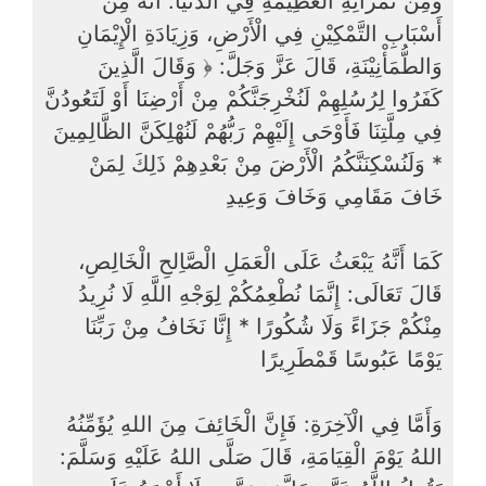
وَمِنْ ثَمَرَاتِهِ الْعَظِيْمَةِ فِي الدُّنْيَا: أَنَّهُ مِنْ
أَسْبَابِ التَّمْكِيْنِ فِي الْأَرْضِ، وَزِيَادَةِ الْإِيْمَانِ
وَالطُّمَأْنِيْنَةِ، قَالَ عَزَّ وَجَلَّ: ﴿ وَقَالَ الَّذِينَ
كَفَرُوا لِرُسُلِهِمْ لَنُخْرِجَنَّكُمْ مِنْ أَرْضِنَا أَوْ لَتَعُودُنَّ
فِي مِلَّتِنَا فَأَوْحَى إِلَيْهِمْ رَبُّهُمْ لَنُهْلِكَنَّ الظَّالِمِينَ
* وَلَنُسْكِنَنَّكُمُ الْأَرْضَ مِنْ بَعْدِهِمْ ذَلِكَ لِمَنْ
خَافَ مَقَامِي وَخَافَ وَعِيدِ
كَمَا أَنَّهُ يَبْعَثُ عَلَى الْعَمَلِ الْصَّاِلحِ الْخَالِصِ،
قَالَ تَعَالَى: إِنَّمَا نُطْعِمُكُمْ لِوَجْهِ اللَّهِ لَا نُرِيدُ
مِنْكُمْ جَزَاءً وَلَا شُكُورًا * إِنَّا نَخَافُ مِنْ رَبِّنَا
يَوْمًا عَبُوسًا قَمْطَرِيرًا
وَأَمَّا فِي الْآخِرَةِ: فَإِنَّ الْخَائِفَ مِنَ اللهِ يُؤَمِّنُهُ
اللهُ يَوْمَ الْقِيَامَةِ، قَالَ صَلَّى اللهُ عَلَيْهِ وَسَلَّمَ: