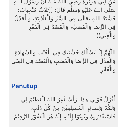
عَنْ أَبِي هُرَيْرَةَ رَضِيَ اللهُ عَنْهُ أَنَّ رَسُوْلَ اللهِ
صَلَّى اللهُ عَلَيْهِ وَسَلَّمَ قَالَ: ((ثَلَاثٌ مُنْجِيَاتٌ:
خَشْيَةُ اللهِ تَعَالَى فِي السِّرِّ وَالْعَلَانِيَةِ، وَالْعَدْلُ
فِي الرِّضَا وَالْغَضَبُ، وَالْقَصْدُ فِي الْفَقْرِ
وَالْغِنَي))
اللَّهُمَّ إِنَّا نَسْأَلُكَ خَشْيَتَكَ فِي الْغَيْبِ وَالشَّهَادَةِ
وَالْعَدْلَ فِي الرِّضَا وَالْغَضَبِ وَالْقَصْدَ فِي الْغِنَى
وَالْفَقْرِ
Penutup
أَقُوْلُ قَوْلِي هَذَا، وَأَسْتَغْفِرُ اللهَ الْعَظِيْمَ لِي
وَلَكُمْ وَلِسَائِرِ الْمُسْلِمِيْنَ مِنْ كُلِّ ذَنْبٍ،
فَاسْتَغْفِرُوْهُ وَتُوْبُوْا إِلَيْهِ، إِنَّهُ هُوَ الْغَفُوْرُ الرَّحِيْمُ