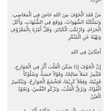
مَنْ فَقَدَ الْخَوْفَ مِنَ اللهِ خَاضَ فِي الْمَعَاصِي،
وَتَمَلَّكَتْهُ الشَّهَوَاتُ، وَوَقَعَ فِي الشُّبُهَاتِ، وَأَكَلَ
الْحَرَامَ، وَارْتَكَبَ الْكَبَائِرَ، وَقَلَّ أَمْرُهُ بِالْمَعْرُوْفِ
وَنَهْيُهُ عَنِ الْمُنْكَرِ
أَحِبَّائِيْ فِي اللهِ
إِنَّ الْخَوْفَ إِذَا سَكَنَ الْقَلْبَ أَثَّرَ فِي الْجَوَارِحِ،
فَيُثْمِرُ عَمَلاً صَالِحًا، وَقَوْلاً حَسَناً، وَسُلُوْكاً
قَوِيْمًا، وَفِعْلاً كَرِيْمًا، فَتَخْشَعُ الْجَوَارِحُ، وَيَنْكَسِرُ
الْفُؤَادُ، وَيَرُقُّ الْقَلْبُ، وَتَزْكُو النَّفْسُ، وَتَجُوْدُ
الْعَيْنُ