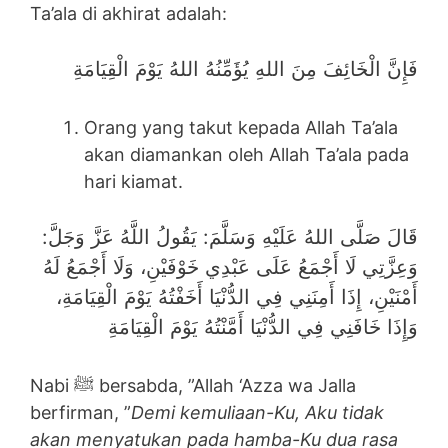
Ta’ala di akhirat adalah:
فَإِنَّ الْخَائِفَ مِنَ اللهِ يُؤَمِّنُهُ اللهُ يَوْمَ الْقِيَامَةِ
Orang yang takut kepada Allah Ta’ala
akan diamankan oleh Allah Ta’ala pada
hari kiamat.
قَالَ صَلَّى اللهُ عَلَيْهِ وَسَلَّمَ: يَقُولُ اللَّهُ عَزَّ وَجَلَّ:
وَعِزَّتِي لَا أَجْمَعُ عَلَى عَبْدِي خَوْفَيْنِ، وَلَا أَجْمَعُ لَهُ
أَمْنَيْنِ، إِذَا أَمِنَنِي فِي الدُّنْيَا أَخَفْتُهُ يَوْمَ الْقِيَامَةِ،
وَإِذَا خَافَنِي فِي الدُّنْيَا أَمَّنْتُهُ يَوْمَ الْقِيَامَةِ
Nabi ﷺ bersabda, ”Allah ‘Azza wa Jalla
berfirman, ”
Demi kemuliaan-Ku, Aku tidak
akan menyatukan pada hamba-Ku dua rasa