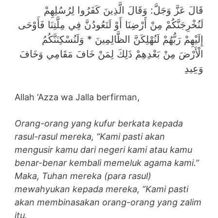
قَالَ عَزَّ وَجَلَّ: وَقَالَ الَّذِينَ كَفَرُوا لِرُسُلِهِمْ
لَنُخْرِجَنَّكُمْ مِنْ أَرْضِنَا أَوْ لَتَعُودُنَّ فِي مِلَّتِنَا فَأَوْحَى
إِلَيْهِمْ رَبُّهُمْ لَنُهْلِكَنَّ الظَّالِمِينَ * وَلَنُسْكِنَنَّكُمُ
الْأَرْضَ مِنْ بَعْدِهِمْ ذَلِكَ لِمَنْ خَافَ مَقَامِي وَخَافَ
وَعِيدِ
Allah ‘Azza wa Jalla berfirman,
Orang-orang yang kufur berkata kepada
rasul-rasul mereka, “Kami pasti akan
mengusir kamu dari negeri kami atau kamu
benar-benar kembali memeluk agama kami.”
Maka, Tuhan mereka (para rasul)
mewahyukan kepada mereka, “Kami pasti
akan membinasakan orang-orang yang zalim
itu.