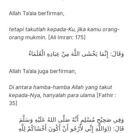
Allah Ta’ala berfirman,
tetapi takutlah kepada-Ku, jika kamu orang-
orang mukmin.
[Ali Imran: 175]
وَقَالَ: إِنَّمَا يَخْشَى اللَّهَ مِنْ عِبَادِهِ الْعُلَمَاءُ
Allah Ta’ala juga berfirman,
Di antara hamba-hamba Allah yang takut
kepada-Nya, hanyalah para ulama
[Fathir :
35]
وَفِي صَحِيْحِ مُسْلِمٍ أَنَّهُ صَلَّى اللهُ عَلَيْهِ وَسَلَّمَ
قَالَ: ((وَاللَّهِ إِنِّي لأَرْجُو أَنْ أَكُونَ أَخْشَاكُمْ لِلَّهِ