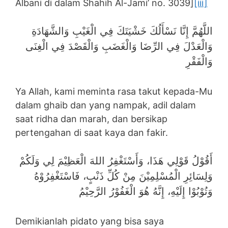
Albani di dalam Shahih Al-Jami’ no. 3039]
[iii]
اللَّهُمَّ إِنَّا نَسْأَلُكَ خَشْيَتَكَ فِي الْغَيْبِ وَالشَّهَادَةِ
وَالْعَدْلَ فِي الرِّضَا وَالْغَضَبِ وَالْقَصْدَ فِي الْغِنَى
وَالْفَقْرِ
Ya Allah, kami meminta rasa takut kepada-Mu
dalam ghaib dan yang nampak, adil dalam
saat ridha dan marah, dan bersikap
pertengahan di saat kaya dan fakir.
أَقُوْلُ قَوْلِي هَذَا، وَأَسْتَغْفِرُ اللهَ الْعَظِيْمَ لِي وَلَكُمْ
وَلِسَائِرِ الْمُسْلِمِيْنَ مِنْ كُلِّ ذَنْبٍ، فَاسْتَغْفِرُوْهُ
وَتُوْبُوْا إِلَيْهِ، إِنَّهُ هُوَ الْغَفُوْرُ الرَّحِيْمُ
Demikianlah pidato yang bisa saya