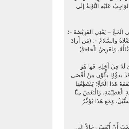
وَاجِبُ عَلَيْهِ التَّوْبَةُ إِلَى
لَى الْحَجِّ – يَعْنِي الفَرِيْضَةَ -؛
صَّلاةُ وَالسَّلامُ -: (مَن أَرَادَ
ضَّالَّةُ، وَتَعْرِضُ الْحَاجَةُ
لَهُ فِيْ أَجَلِهِ، فَهَا هُوَ
ْ بَدَؤُوْا يَأْتُوْنَ مِنْ أَقْصَى
قَةَ هَذَا الْحَجِّ؛ يَقْتَطِعُهَا
ِ الْعَظِيْمَةِ، وَالْبَعْضُ مِنَّا
ُّبُلُ، وَمَعَ هَذَا يُؤَخِّرُ
تُ أَنْ أَبْعَثَ رِجَالاً إِلَى