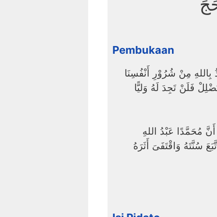
َجِّ
Pembukaan
ْذُ بِاللهِ مِنْ شُرُوْرِ أَنْفُسِنَا
ْلِلْ فَلَنْ تَجِدَ لَهُ وَليًّا
 أَنَّ مُحَمَّدًا عَبْدُ اللهِ
َ سُنَّتَهُ وَاقْتَفَىَ أَثَرَهُ