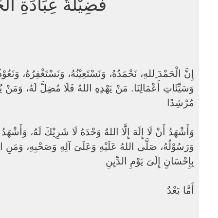
فَضِيْلَةُ عِبَادَةِ اْلح
إِنَّ الْحَمْدَ ِللهِ، نَحْمَدُهُ، وَنَسْتَعِيْنُهُ، وَنَسْتَغْفِرُهُ، وَنَعُو
وَسَيِّئَاتِ أَعْمَالِنَا. مَنْ يَهْدِهِ اللهُ فَلَا مُضِلَّ لَهُ، وَمَنْ يُض
مُرْشِدًا
وَأَشْهَدُ أَنْ لَا إِلَهَ إِلَّا اللهُ وَحْدَهُ لَا شَرِيْكَ لَهُ، وَأَشْهَدُ
وَرَسُوْلُهُ، صَلَّى اللهُ عَلَيْهِ وَعَلَىَ آلِهِ وَصَحْبِهِ، وَمَنِ اتَّبَع
بِإِحْسَانٍ إِلَىَ يَوْمِ الدِّيِنِ
أَمَّا بَعْدُ