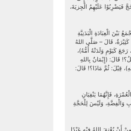
ُجَّ فَيَضْرِبُوْا عَلَيْهِمُ الْجِزيَةَ
عِبَادَ اللهِ، إِنَّ فَضْلَ الْحَجِّ عَظِيْمٌ وَأَجْرُهُ كَبِيْرٌ، وَهُوَ يَجْمَعُ بَيْنَ الْعِبَادَةِ الْبَدَنِيَّةِ
ِ كَثِيْرَةٌ، قَالَ – صَلَّى اللهُ
رَجَعَ كَيَوْمِ وَلَدَتْهُ أُمُّهُ
لُ؟! قَالَ: (إِيْمَانٌ بِاللهِ
هِ)، قِيْلَ: ثُمَّ مَاذَا؟! قَالَ
ُمْرَةِ، فَإِنَّهُمَا يَنْفِيَانِ
بِ وَالْفِضَّةِ، وَلَيْسَ لِلْحَجَّةِ
نْ أَنْ يُعْتِقَ اللهُ فِيْهِ عَبْدًا