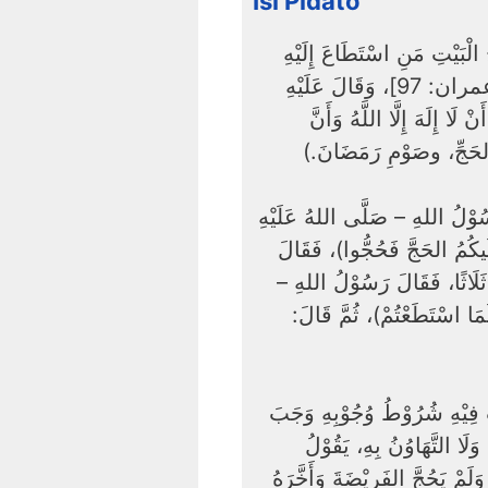
Isi Pidato
الْبَيْتِ مَنِ اسْتَطَاعَ إِلَيْهِ
سَبِيلًا ۚ وَمَنْ كَفَرَ فَإِنَّ اللَّهَ غَنِيٌّ عَنِ الْعَالَمِينَ﴾ [آل عمران: 97]، وَقَالَ عَلَيْهِ
 إِلَهَ إِلَّا اللَّهُ وَأَنَّ
ِ، والحَجِّ، وصَوْمِ رَمَضَانَ
ُوْلُ اللهِ – صَلَّى اللهُ عَلَيْهِ
َيكُمُ الحَجَّ فَحُجُّوا)، فَقَالَ
 ثَلَاثًا، فَقَالَ رَسُوْلُ اللهِ
َمَا اسْتَطَعْتُمْ)، ثُمَّ قَالَ
ْ فِيْهِ شُرُوْطُ وُجُوْبِهِ وَجَبَ
وَلَا التَّهَاوُنُ بِهِ، يَقُوْلُ
َمْ يَحُجَّ الفَرِيْضَةَ وَأَخَّرَهُ