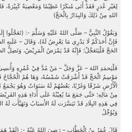
لِغَيْرِ عُذرٍ فَقَدْ أَتَى مُنكَرًا عَظِيْمًا وَمَعْصِيَةً كَبِيْرَةً، فَال
اللهِ مِنْ ذَلِكَ وَالبِدَارُ بِالْحَجِّ)
وَيَقُوْلُ النَّبِيُّ – صَلَّى اللهُ عَلَيْهِ وَسَلَّمَ -: (تَعَجَّلُوا إِ
فَإِنَّ أَحَدَكُمْ لَا يَدْرِي مَا يَعْرِضُ لَهُ)، وَقَالَ – عَلَيهِ ال
الحَجَّ فَلْيَتَعَجَّلْ؛ فَإِنَّهُ قَدْ يَمْرَضُ الْمَرِيْضُ، وَتَضِلُّ ال)
فَلْيَحمَدِ اللهَ – عَزَّ وَجَلَّ – مَنْ مُدَّ فِيْ عُمُرِهِ وَأُنسِئَ 
مَوْسِمُ الْحَجِّ قَدْ أَشْرَقَتْ شَمْسُهُ، وَهَا هُمُ الْحُجَّاجُ قَد
الْأَرْضِ شَرْقًا وَغَرْبًا، بَعْضُهُمْ لَهُ سَنَوَاتٌ وَهُوَ يَجْمَعُ نَفَ
مِنْ مَالِهِ؛ حَتَّى جَمَعَ مَا يُعِيْنُهُ عَلَى أَدَاءِ هَذِهِ الفَرِيْضَة
فِي هَذِهِ البِلَادِ قَدْ تَيَسَّرَت لَهُ الأَسبَابُ وَتَهَيَّأَت لَهُ الس
وَيُؤَجِّلُ
قَالَ عُمَرُ بنُ الْخَطَّابِ – رَضِيَ اللهُ عَنْهُ -: (لَقَدْ هَمَمْ