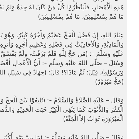
هَذِهِ الْأَمْصَارِ، فَلْيَنْظُرُوْا كُلَّ مَنْ كَانَ لَهُ جِدَةٌ وَلَمْ يَح،
مَا هُمْ بِمُسْلِمِيْنَ، مَا هُمْ بِمُسْلِمِيْنَ)
وَالْمَادِيَّةِ، وَالْأَحَادِيْثُ فِي فَضْلِهِ وَعَظِيمِ أَجْرِهِ وَأَثرِه
عَلَيْهِ وَسَلَّمَ -: (مَن حَجَّ لِلَّهِ فَلَمْ يَرْفُثْ، ولَمْ يَفْسُقْ، )،
وَسُئِلَ – صَلَّى اللهُ عَلَيْهِ وَسَلَّمَ -: أَيُّ الْأَعْمَالِ أَفْضَ
وَرَسُوْلِهِ)، قِيْلَ: ثُمَّ مَاذَا؟! قَالَ: (جِهَادٌ فِي سَبِيْلِ الل:
(حَجٌّ مَبْرُوْرٌ)
وَقَالَ – عَلَيْهِ الصَّلَاةُ وَالسَّلَامُ -: (تَابِعُوْا بَيْنَ الْحَجِّ وَالْع
الْفَقْرَ وَالذُّنُوْبَ كَمَا يَنْفِي الْكِيْرُ خَبَثَ الْحَدِيْدِ وَالذَّهَ
الْمَبْرُوْرَةِ ثَوَابٌ إِلاَّ الْجَنَّةُ)
وَقَالَ – صَلَّى اللهُ عَلَيْهِ وَسَلَّمَ -: (مَا مِنْ يَوْمٍ أَكْثَرَ مِ