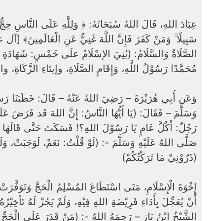
عِبَادَ اللهِ، قَالَ اللهُ سُبَحَانَهُ: ﴿ وَلِلَّهِ عَلَى النَّاسِ حِجُّ 
الصَّلَاةُ وَالسَّلَامُ: (بُنِيَ الإسْلَامُ علَى خَمْسٍ: شَهَادَةِ أَنْ لَا
مُحَمَّدًا رَسُوْلُ اللَّهِ، وَإِقَامِ الصَّلَاةِ، وإيتَاءِ الزَّكَاة.)
وَعَن أَبِي هُرَيْرَةَ – رَضِيَ اللهُ عَنْهُ – قَالَ: خَطَبَنَا رَس
وَسَلَّمَ – فَقَالَ: (يَا أَيُّهَا النَّاسُ: إِنَّ اللهَ قَد فَرَضَ عَل
رَجُلٌ: أَكُلَّ عَامٍ يَا رَسُوْلَ اللهِ؟! فَسَكَتَ حَتَّى قَالَهَا –
صَلَّى اللهُ عَلَيْهِ وَسَلَّمَ -: (لَوْ قُلْتُ: نَعَمْ، لَوَجَبَتْ، وَل:
(ذَرُوْنِيْ مَا تَرَكْتُكُمْ)
إِخْوَةَ الْإِسْلَامِ، مَتَى اسْتَطَاعَ المُسْلِمُ الْحَجَّ وَتَوَفَّرَت
أَنْ يُعَجِّلَ بِأَدَاءِ فَرِيْضَةِ اللهِ فِيْهِ، وَلَمْ يَجُزْ لَهُ تَأخِيْرُهُ 
الشَّيْخُ ابْنُ بَازٍ – رَحِمَهُ اللهُ -: (مَنْ قَدَرَ عَلَى الْحَجِّ وَل