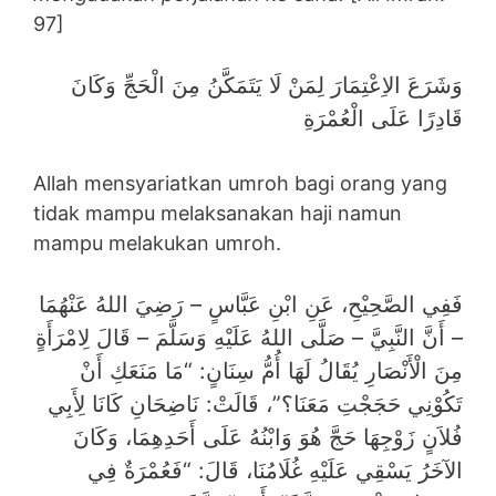
97]
وَشَرَعَ الاِعْتِمَارَ لِمَنْ لَا يَتَمَكَّنُ مِنَ الْحَجِّ وَكَانَ
قَادِرًا عَلَى الْعُمْرَةِ
Allah mensyariatkan umroh bagi orang yang
tidak mampu melaksanakan haji namun
mampu melakukan umroh.
فَفِي الصَّحِيْحِ، عَنِ ابْنِ عَبَّاسٍ – رَضِيَ اللهُ عَنْهُمَا
– أَنَّ النَّبِيَّ – صَلَّى اللهُ عَلَيْهِ وَسَلَّمَ – قَالَ لِامْرَأَةٍ
مِنَ الْأَنْصَارِ يُقَالُ لَهَا أُمُّ سِنَانٍ: “مَا مَنَعَكِ أَنْ
تَكُوْنِي حَجَجْتِ مَعَنَا؟”، قَالَتْ: نَاضِحَانِ كَانَا لِأَبِي
فُلاَنٍ زَوْجِهَا حَجَّ هُوَ وَابْنُهُ عَلَى أَحَدِهِمَا، وَكَانَ
الآخَرُ يَسْقِي عَلَيْهِ غُلَامُنَا، قَالَ: “فَعُمْرَةٌ فِي