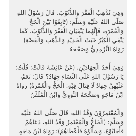
وَهِيَ تُذْهِبُ الْفَقْرَ وَالذُّنُوْبَ، قَالَ رَسُوْلُ اللهِ
صَلَّى اللهُ عَلَيْهِ وَسَلَّمَ: (‌تَابِعُوْا ‌بَيْنَ ‌الْحَجِّ
وَالْعُمْرَةِ، فَإِنَّهُمَا يَنْفِيَانِ الْفَقْرَ وَالذُّنُوْبَ، كَمَا
يَنْفِي الْكِيْرُ خَبَثَ الْحَدِيْدِ وَالذَّهَبِ وَالْفِضَّةِ)
رَوَاهُ التِّرْمِذِيُّ وَصَحَّحَهُ
وَهِيَ أَحَدُ الْجِهَادَيْنِ، (عَنْ عَائِشَةَ قَالَتْ: قُلْتُ:
يَا رَسُوْلَ اللهِ عَلَى النِّسَاءِ جِهَادٌ؟ قَالَ: نَعَمْ،
عَلَيْهِنَّ جِهَادٌ لَا قِتَالَ ‌فِيْهِ: ‌الْحَجُّ ‌وَالْعُمْرَةُ) رَوَاهُ
ابْنُ مَاجَهٍ وَصَحَّحَهُ النَّوَوِيُّ وَابْنُ الْمُلَقِّنُ
وَالْمُعْتَمِرُوْنَ وَفْدُ اللهِ، قَالَ صَلَّى اللهُ عَلَيْهِ
وَسَلَّمَ: (الْحَاجُّ وَالْمُعْتَمِرُ وَفْدُ اللهِ، ‌دَعَاهُمْ
‌فأَجَابُوْهُ، ‌وَسَأَلُوْهُ ‌فَأَعْطَاهُمْ)؛ رَوَاهُ ابْنُ مَاجَهٍ