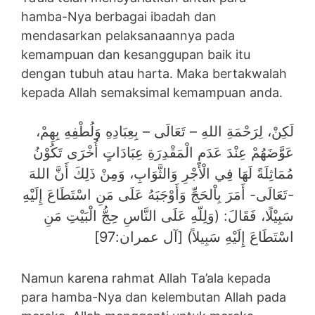
hamba-Nya berbagai ibadah dan
mendasarkan pelaksanaannya pada
kemampuan dan kesanggupan baik itu
dengan tubuh atau harta. Maka bertakwalah
kepada Allah semaksimal kemampuan anda.
لَكِنْ، لِرَحْمَةِ اللهِ – تَعَالَى – بِعِبَادِهِ وَلُطْفِهِ بِهِمْ،
عَوَّضَهُمْ عِنْدَ عَدَمِ الْمَقْدِرَةِ عِبَادَاتٍ أُخْرَى تَكُوْنُ
مُمَاثِلَةً لَهَا فِي الْأَجْرِ وَالثَّوَابِ، وَمِنْ ذَلِكَ أَنَّ اللهَ
-تَعَالَى- أَمَرَ بِاْلحَجِّ وَأَوْجَبَهُ عَلَى مَنِ اسْتَطَاعَ إِلَيْهِ
سَبِيْلًا، فَقَالَ: (وَلِلّهِ عَلَى النَّاسِ حِجُّ الْبَيْتِ مَنِ
اسْتَطَاعَ إِلَيْهِ سَبِيلاً) [آل عمران:97]
Namun karena rahmat Allah Ta’ala kepada
para hamba-Nya dan kelembutan Allah pada