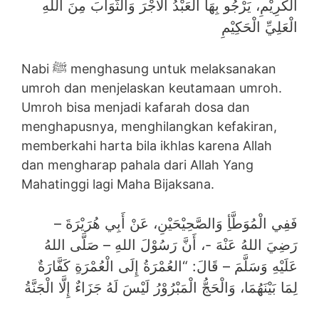
الْكَرِيْمِ، يَرْجُو بِهَا الْعَبْدُ الْأَجْرَ وَالثَّوَابَ مِنَ اللهِ
الْعَلِيِّ الْحَكِيْمِ
Nabi ﷺ menghasung untuk melaksanakan
umroh dan menjelaskan keutamaan umroh.
Umroh bisa menjadi kafarah dosa dan
menghapusnya, menghilangkan kefakiran,
memberkahi harta bila ikhlas karena Allah
dan mengharap pahala dari Allah Yang
Mahatinggi lagi Maha Bijaksana.
فَفِي الْمُوَطَّأِ وَالصَّحِيْحَيْنِ، عَنْ أَبِي هُرَيْرَةَ –
رَضِيَ اللهُ عَنْهَ -، أَنَّ رَسُوْلَ اللهِ – صَلَّى اللهُ
عَلَيْهِ وَسَلَّمَ – قَالَ: “العُمْرَةُ إِلَى الْعُمْرَةِ كَفَّارَةٌ
لِمَا بَيْنَهُمَا، وَالْحَجُّ الْمَبْرُوْرُ لَيْسَ لَهُ جَزَاءٌ إِلَّا الْجَنَّةُ