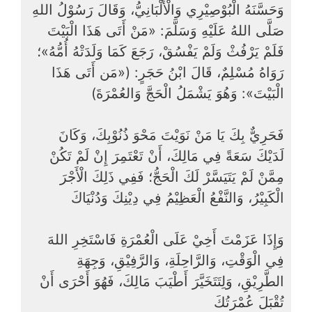
وَحَسَّنَهُ الْبُوْصِيْرِي وَالْأَلْبَانِيُّ، وَقَالَ رَسُوْلُ اللهِ
صَلَّى اللهُ عَلَيْهِ وَسَلَّمَ: «مَنْ أَتَى هَذَا الْبَيْتَ
‌فَلَمْ ‌يَرْفُثْ ‌وَلَمْ ‌يَفْسُقْ، رَجَعَ كَمَا وَلَدَتْهُ أُمُّهُ»؛
رَوَاهُ مُسْلِمٌ، قَالَ ابْنُ حَجَرٍ: («مَن أَتَى هَذَا
الْبَيْتَ»: وَهُوَ يَشْمَلُ الْحَجَّ وَالعُمْرَةَ)
فَحَرِيٌّ بِكَ يَا مَنْ نَوَيْتَ مَحْوَ ذُنُوْبِكَ، وَكَانَ
لَدَيْكَ سَعَةً فِي مَالِكَ، أَنْ تَعْتَمِرَ إِنْ لَمْ تَكُنْ
مِمَّنْ لَمْ يَتَيَسَّرْ لَكَ الْحَجُّ؛ فَفِي ذَلِكَ الْأَجْرَ
الْكَبِيْرُ، وَالنَّفْعُ الْعَظِيْمُ فِي دِيْنِكَ وَدُنْيَاكَ
وَإِذَا عَزَمْتَ أَخِيْ عَلَى الْعُمْرَةِ فَاسْتَخِرِ اللهَ
فِي الْوَقْتِ، وَالرَّاحِلَةِ، وَالرَّفِيْقِ، وَجِهَةِ
الطَّرِيْقِ، وَلِتَتَخَيَّرَ أَطْيَبَ مَالِكَ، فَهُوَ أَحْرَى أَنْ
تُقْبَلَ عُمْرَتُكَ