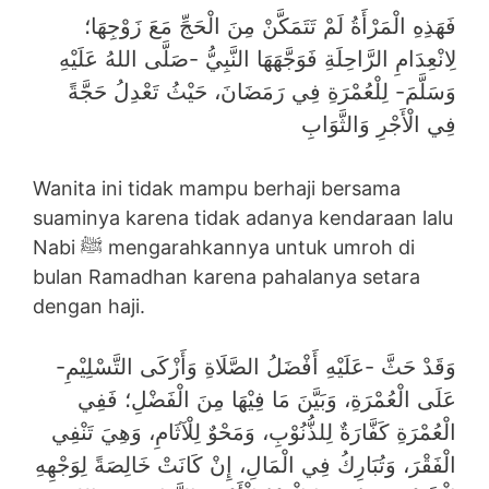
فَهَذِهِ الْمَرْأَةُ لَمْ تَتَمَكَّنْ مِنَ الْحَجِّ مَعَ زَوْجِهَا؛
لِانْعِدَامِ الرَّاحِلَةِ فَوَجَّهَهَا النَّبِيُّ -صَلَّى اللهُ عَلَيْهِ
وَسَلَّمَ- لِلْعُمْرَةِ فِي رَمَضَانَ، حَيْثُ تَعْدِلُ حَجَّةً
فِي الْأَجْرِ وَالثَّوَابِ
Wanita ini tidak mampu berhaji bersama
suaminya karena tidak adanya kendaraan lalu
Nabi ﷺ mengarahkannya untuk umroh di
bulan Ramadhan karena pahalanya setara
dengan haji.
وَقَدْ حَثَّ -عَلَيْهِ أَفْضَلُ الصَّلَاةِ وَأَزْكَى التَّسْلِيْمِ-
عَلَى الْعُمْرَةِ، وَبَيَّنَ مَا فِيْهَا مِنَ الْفَضْلِ؛ فَفِي
الْعُمْرَةِ كَفَّارَةٌ لِلذُّنُوْبِ، وَمَحْوٌ لِلْآثَامِ، وَهِيَ تَنْفِي
الْفَقْرَ، وَتُبَارِكُ فِي الْمَالِ، إِنْ كَانَتْ خَالِصَةً لِوَجْهِهِ