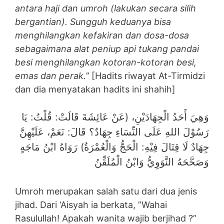
antara haji dan umroh (lakukan secara silih
bergantian). Sungguh keduanya bisa
menghilangkan kefakiran dan dosa-dosa
sebagaimana alat peniup api tukang pandai
besi menghilangkan kotoran-kotoran besi,
emas dan perak.”
[Hadits riwayat At-Tirmidzi
dan dia menyatakan hadits ini shahih]
وَهِيَ أَحَدُ الْجِهَادَيْنِ، (عَنْ عَائِشَةَ قَالَتْ: قُلْتُ: يَا
رَسُوْلَ اللهِ عَلَى النِّسَاءِ جِهَادٌ؟ قَالَ: نَعَمْ، عَلَيْهِنَّ
جِهَادٌ لَا قِتَالَ ‌فِيْهِ: ‌الْحَجُّ ‌وَالْعُمْرَةُ) رَوَاهُ ابْنُ مَاجَهٍ
وَصَحَّحَهُ النَّوَوِيُّ وَابْنُ الْمُلَقِّنُ
Umroh merupakan salah satu dari dua jenis
jihad. Dari ‘Aisyah ia berkata, ”Wahai
Rasulullah! Apakah wanita wajib berjihad ?”