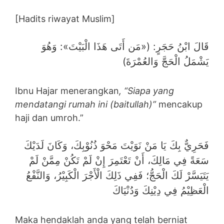
[Hadits riwayat Muslim]
قَالَ ابْنُ حَجَرٍ: («مَن أَتَى هَذَا الْبَيْتَ»: وَهُوَ
يَشْمَلُ الْحَجَّ وَالعُمْرَةَ)
Ibnu Hajar menerangkan
, “Siapa yang
mendatangi rumah ini (baitullah)”
mencakup
haji dan umroh.”
فَحَرِيٌّ بِكَ يَا مَنْ نَوَيْتَ مَحْوَ ذُنُوْبِكَ، وَكَانَ لَدَيْكَ
سَعَةً فِي مَالِكَ، أَنْ تَعْتَمِرَ إِنْ لَمْ تَكُنْ مِمَّنْ لَمْ
يَتَيَسَّرْ لَكَ الْحَجُّ؛ فَفِي ذَلِكَ الْأَجْرَ الْكَبِيْرُ، وَالنَّفْعُ
الْعَظِيْمُ فِي دِيْنِكَ وَدُنْيَاكَ
Maka hendaklah anda yang telah berniat