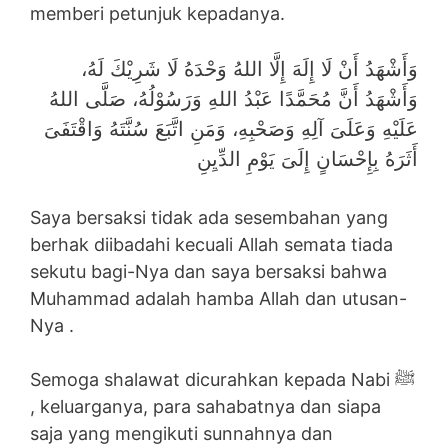
memberi petunjuk kepadanya.
وَأَشْهَدُ أَنْ لَا إِلَهَ إِلَّا اللهُ وَحْدَهُ لَا شَرِيْكَ لَهُ،
وَأَشْهَدُ أَنَّ مُحَمَّدًا عَبْدُ اللهِ وَرَسُوْلُهُ، صَلَّى اللهُ
عَلَيْهِ وَعَلَىَ آلِهِ وَصَحْبِهِ، وَمَنِ اتَّبَعَ سُنَّتَهُ وَاقْتَفَىَ
أَثَرَهُ بِإِحْسَانٍ إِلَىَ يَوْمِ الدِّيِنِ
Saya bersaksi tidak ada sesembahan yang
berhak diibadahi kecuali Allah semata tiada
sekutu bagi-Nya dan saya bersaksi bahwa
Muhammad adalah hamba Allah dan utusan-
Nya .
Semoga shalawat dicurahkan kepada Nabi ﷺ
, keluarganya, para sahabatnya dan siapa
saja yang mengikuti sunnahnya dan