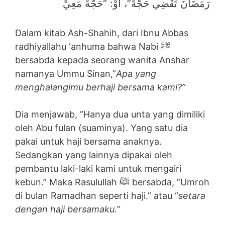
رَمَضَانَ تَقْضِي حَجَّةً”، أَوْ: “حَجَّةً مَعِيْ
Dalam kitab Ash-Shahih, dari Ibnu Abbas
radhiyallahu ‘anhuma bahwa Nabi ﷺ
bersabda kepada seorang wanita Anshar
namanya Ummu Sinan,”
Apa yang
menghalangimu berhaji bersama kami?”
Dia menjawab, ”Hanya dua unta yang dimiliki
oleh Abu fulan (suaminya). Yang satu dia
pakai untuk haji bersama anaknya.
Sedangkan yang lainnya dipakai oleh
pembantu laki-laki kami untuk mengairi
kebun.” Maka Rasulullah ﷺ bersabda, ”Umroh
di bulan Ramadhan seperti haji.” atau “
setara
dengan haji bersamaku.”