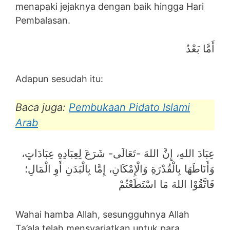
menapaki jejaknya dengan baik hingga Hari
Pembalasan.
أَمَّا بَعْدُ
Adapun sesudah itu:
Baca juga:
Pembukaan Pidato Islami
Arab
عِبَادَ اللهِ، إِنَّ اللهَ -تَعَالَى- شَرَعَ لِعِبَادِهِ عِبَادَاتٍ،
وَأَنَاطَهَا بِالْقُدْرَةِ وَالْإِمْكَانِ، إِمَّا بِالْبَدَنِ أَوِ الْمَالِ؛
فَاتَّقُوْا اللهَ مَا اسْتَطَعْتُمْ
Wahai hamba Allah, sesungguhnya Allah
Ta’ala telah mensyariatkan untuk para