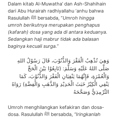
Dalam kitab Al-Muwatha’ dan Ash-Shahihain
dari Abu Hurairah radhiyallahu ‘anhu bahwa
Rasulullah ﷺ bersabda, ”
Umroh hingga
umroh berikutnya merupakan penghapus
(kafarah) dosa yang ada di antara keduanya.
Sedangkan haji mabrur tidak ada balasan
baginya kecuali surga.”
وَهِيَ تُذْهِبُ الْفَقْرَ وَالذُّنُوْبَ، قَالَ رَسُوْلُ اللهِ
صَلَّى اللهُ عَلَيْهِ وَسَلَّمَ: (‌تَابِعُوْا ‌بَيْنَ ‌الْحَجِّ
وَالْعُمْرَةِ، فَإِنَّهُمَا يَنْفِيَانِ الْفَقْرَ وَالذُّنُوْبَ، كَمَا
يَنْفِي الْكِيْرُ خَبَثَ الْحَدِيْدِ وَالذَّهَبِ وَالْفِضَّةِ) رَوَاهُ
التِّرْمِذِيُّ وَصَحَّحَهُ
Umroh menghilangkan kefakiran dan dosa-
dosa. Rasulullah ﷺ bersabda,
”Iringkanlah