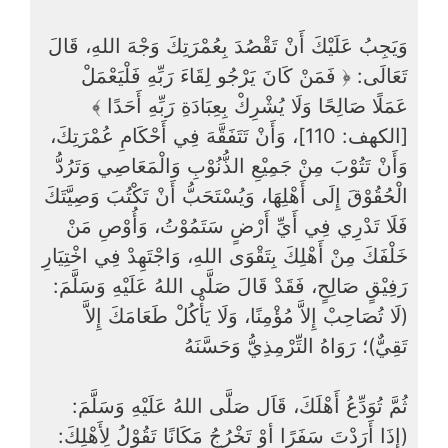
وَيَجِبُ عَلَيْكَ أَنْ تَقْصُدَ بِعُمْرَتِكَ وَجْهَ اللهِ، قَالَ
تَعَالَى: ﴿ فَمَنْ كَانَ يَرْجُو لِقَاءَ رَبِّهِ فَلْيَعْمَلْ
عَمَلًا صَالِحًا وَلَا يُشْرِكْ بِعِبَادَةِ رَبِّهِ أَحَدًا ﴾
[الكهف: 110]، وَأَنْ تَتَفَقَّهَ فِي أَحْكَامِ عُمْرَتِكَ،
وَأَنْ تَتُوْبَ مِنْ جَمِيْعِ الذُّنُوْبِ وَالْمَعَاصِي وَتَرُدُّ
الْحُقُوْقَ إِلَى أَهْلِهَا، وَيُسْتَحَبُّ أَنْ تَكْتُبَ وَصِيَّتَكَ
فَلَا تَدْرِي فِي أَيِّ أَرْضٍ سَتَمُوْتُ، وَأُوْصِ مَنْ
خَلْفَكَ مِنْ أَهْلِكَ بِتَقْوَى اللهِ، وَاجْتَهِدْ فِي اخْتِيَارِ
رَفِيْقٍ صَالِحٍ، فَقَدْ قَالَ صَلَّى اللهُ عَلَيْهِ وَسَلَّمَ:
(‌لَا ‌تُصَاحِبْ ‌إِلاَّ ‌مُؤْمِنًا، وَلَا يَأْكُلْ طَعَامَكَ إِلاَّ
تَقِيٌّ)؛ رَوَاهُ التِّرْمِذِيُّ وَحَسَّنَهُ
ثُمَّ تُوَدِّعُ أَهْلَكَ، قَاَل صَلَّى اللهُ عَلَيْهِ وَسَلَّمَ:
(إِذَا أَرَدْتَ سَفَرًا أوْ تَخْرُجُ مَكَانًا تَقُوْلُ لِأَهْلِكَ: