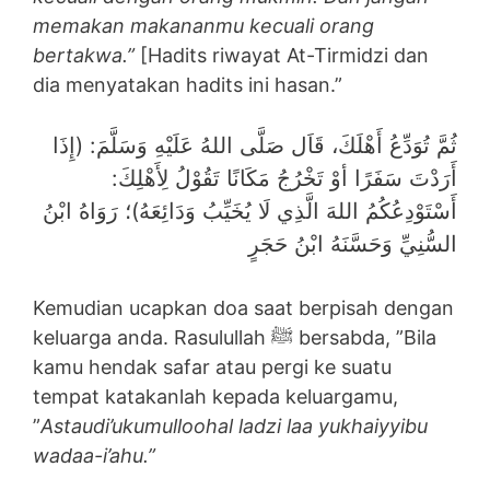
memakan makananmu kecuali orang
bertakwa.”
[Hadits riwayat At-Tirmidzi dan
dia menyatakan hadits ini hasan.”
ثُمَّ تُوَدِّعُ أَهْلَكَ، قَاَل صَلَّى اللهُ عَلَيْهِ وَسَلَّمَ: (إِذَا
أَرَدْتَ سَفَرًا أوْ تَخْرُجُ مَكَانًا تَقُوْلُ لِأَهْلِكَ:
أَسْتَوْدِعُكُمُ اللهَ الَّذِي ‌لَا ‌يُخَيِّبُ ‌وَدَائِعَهُ)؛ رَوَاهُ ابْنُ
السُّنِيِّ وَحَسَّنَهُ ابْنُ حَجَرٍ
Kemudian ucapkan doa saat berpisah dengan
keluarga anda. Rasulullah ﷺ bersabda, ”Bila
kamu hendak safar atau pergi ke suatu
tempat katakanlah kepada keluargamu,
”
Astaudi’ukumulloohal ladzi laa yukhaiyyibu
wadaa-i’ahu.”