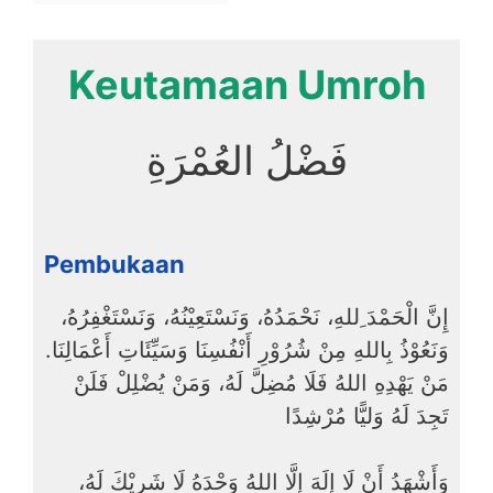
Keutamaan Umroh
فَضْلُ العُمْرَةِ
Pembukaan
إِنَّ الْحَمْدَ ِللهِ، نَحْمَدُهُ، وَنَسْتَعِيْنُهُ، وَنَسْتَغْفِرُهُ،
وَنَعُوْذُ بِاللهِ مِنْ شُرُوْرِ أَنْفُسِنَا وَسَيِّئَاتِ أَعْمَالِنَا.
مَنْ يَهْدِهِ اللهُ فَلَا مُضِلَّ لَهُ، وَمَنْ يُضْلِلْ فَلَنْ
تَجِدَ لَهُ وَليًّا مُرْشِدًا
وَأَشْهَدُ أَنْ لَا إِلَهَ إِلَّا اللهُ وَحْدَهُ لَا شَرِيْكَ لَهُ،