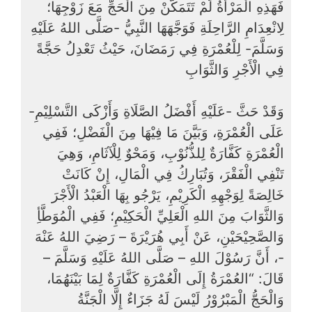
فَهَذِهِ الْمَرْأَةُ لَمْ تَتَمَكَّنْ مِنَ الْحَجِّ مَعَ زَوْجِهَا؛
لِانْعِدَامِ الرَّاحِلَةِ فَوَجَّهَهَا النَّبِيُّ -صَلَّى اللهُ عَلَيْهِ
وَسَلَّمَ- لِلْعُمْرَةِ فِي رَمَضَانَ، حَيْثُ تَعْدِلُ حَجَّةً
فِي الْأَجْرِ وَالثَّوَابِ
وَقَدْ حَثَّ -عَلَيْهِ أَفْضَلُ الصَّلَاةِ وَأَزْكَى التَّسْلِيْمِ-
عَلَى الْعُمْرَةِ، وَبَيَّنَ مَا فِيْهَا مِنَ الْفَضْلِ؛ فَفِي
الْعُمْرَةِ كَفَّارَةٌ لِلذُّنُوْبِ، وَمَحْوٌ لِلْآثَامِ، وَهِيَ
تَنْفِي الْفَقْرَ، وَتُبَارِكُ فِي الْمَالِ، إِنْ كَانَتْ
خَالِصَةً لِوَجْهِهِ الْكَرِيْمِ، يَرْجُو بِهَا الْعَبْدُ الْأَجْرَ
وَالثَّوَابَ مِنَ اللهِ الْعَلِيِّ الْحَكِيْمِ؛ فَفِي الْمُوَطَّأِ
وَالصَّحِيْحَيْنِ، عَنْ أَبِي هُرَيْرَةَ – رَضِيَ اللهُ عَنْهَ
-، أَنَّ رَسُوْلَ اللهِ – صَلَّى اللهُ عَلَيْهِ وَسَلَّمَ –
قَالَ: “العُمْرَةُ إِلَى الْعُمْرَةِ كَفَّارَةٌ لِمَا بَيْنَهُمَا،
وَالْحَجُّ الْمَبْرُوْرُ لَيْسَ لَهُ جَزَاءٌ إِلَّا الْجَنَّةُ