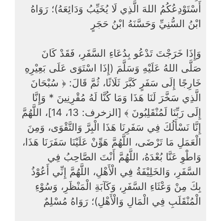
أَسْتَوْدِعُكُمُ اللهَ الَّذِي ‌لَا ‌يُخَيِّبُ ‌وَدَائِعَهُ)؛ رَوَاهُ
ابْنُ السُّنِيِّ وَحَسَّنَهُ ابْنُ حَجَرٍ
وَإِذَا خَرَجْتَ تَدْعُو بِدُعَاءِ السَّفَرِ، فَقَدْ كَانَ
صَلَّى اللهُ عَلَيْهِ وَسَلَّمَ (إِذَا اسْتَوَى عَلَى بَعِيْرِهِ
خَارِجًا إِلَى سَفَرٍ كَبَّرَ ثَلَاثًا، ثُمَّ قَالَ: ﴿ سُبْحَانَ
الَّذِي سَخَّرَ لَنَا هَذَا وَمَا كُنَّا لَهُ مُقْرِنِينَ * وَإِنَّا
إِلَى رَبِّنَا لَمُنْقَلِبُونَ ﴾ [الزخرف: 13، 14]، اللَّهُمَّ
إِنَّا نَسْأَلُكَ ‌فِي ‌سَفَرِنَا ‌هَذَا ‌الْبِرَّ ‌وَالتَّقْوَى، وَمِنَ
الْعَمَلِ مَا تَرْضَى، اللَّهُمَّ هَوِّنْ عَلَيْنَا سَفَرَنَا هَذَا،
وَاطْوِ عَنَّا بُعْدَهُ، اللَّهُمَّ أَنْتَ الصَّاحِبُ فِي
السَّفَرِ، وَالخَلِيْفَةُ فِي الْأَهْلِ، اللَّهُمَّ إِنِّي أَعُوْذُ
بِكَ مِنْ وَعْثَاءِ السَّفَرِ، وَكَآبَةِ الْمَنْظَرِ، وَسُوْءِ
الْمُنْقَلَبِ فِي الْمَالِ وَالْأَهْلِ)؛ رَوَاهُ مُسْلِمٌ