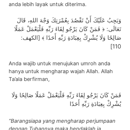
anda lebih layak untuk diterima.
وَيَجِبُ عَلَيْكَ أَنْ تَقْصُدَ بِعُمْرَتِكَ وَجْهَ اللهِ، قَالَ
تَعَالَى: ﴿ فَمَنْ كَانَ يَرْجُو لِقَاءَ رَبِّهِ فَلْيَعْمَلْ عَمَلًا
صَالِحًا وَلَا يُشْرِكْ بِعِبَادَةِ رَبِّهِ أَحَدًا ﴾ [الكهف:
110]
Anda wajib untuk menujukan umroh anda
hanya untuk mengharap wajah Allah. Allah
Ta’ala berfirman,
فَمَنْ كَانَ يَرْجُو لِقَاءَ رَبِّهِ فَلْيَعْمَلْ عَمَلًا صَالِحًا وَلَا
يُشْرِكْ بِعِبَادَةِ رَبِّهِ أَحَدًا
“Barangsiapa yang mengharap perjumpaan
dengan Tuhannya maka hendaklah ia