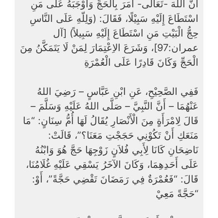
أَنَّ اللهَ -تَعَالَى- أَمَرَ بِاْلحَجِّ وَأَوْجَبَهُ عَلَى مَنِ
اسْتَطَاعَ إِلَيْهِ سَبِيْلًا، فَقَالَ: (وَلِلّهِ عَلَى النَّاسِ
حِجُّ الْبَيْتِ مَنِ اسْتَطَاعَ إِلَيْهِ سَبِيلاً) [آل
عمران:97]، وَشَرَعَ الاِعْتِمَارَ لِمَنْ لَا يَتَمَكَّنُ مِنَ
الْحَجِّ وَكَانَ قَادِرًا عَلَى الْعُمْرَةِ
فَفِي الصَّحِيْحِ، عَنِ ابْنِ عَبَّاسٍ – رَضِيَ اللهُ
عَنْهُمَا – أَنَّ النَّبِيَّ – صَلَّى اللهُ عَلَيْهِ وَسَلَّمَ –
قَالَ لِامْرَأَةٍ مِنَ الْأَنْصَارِ يُقَالُ لَهَا أُمُّ سِنَانٍ: “مَا
مَنَعَكِ أَنْ تَكُوْنِي حَجَجْتِ مَعَنَا؟”، قَالَتْ:
نَاضِحَانِ كَانَا لِأَبِي فُلاَنٍ زَوْجِهَا حَجَّ هُوَ وَابْنُهُ
عَلَى أَحَدِهِمَا، وَكَانَ الآخَرُ يَسْقِي عَلَيْهِ غُلَامُنَا،
قَالَ: “فَعُمْرَةٌ فِي رَمَضَانَ تَقْضِي حَجَّةً”، أَوْ:
“حَجَّةً مَعِيْ