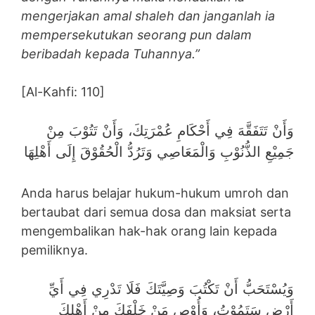
mengerjakan amal shaleh dan janganlah ia
mempersekutukan seorang pun dalam
beribadah kepada Tuhannya.”
[Al-Kahfi: 110]
وَأَنْ تَتَفَقَّهَ فِي أَحْكَامِ عُمْرَتِكَ، وَأَنْ تَتُوْبَ مِنْ
جَمِيْعِ الذُّنُوْبِ وَالْمَعَاصِي وَتَرُدُّ الْحُقُوْقَ إِلَى أَهْلِهَا
Anda harus belajar hukum-hukum umroh dan
bertaubat dari semua dosa dan maksiat serta
mengembalikan hak-hak orang lain kepada
pemiliknya.
وَيُسْتَحَبُّ أَنْ تَكْتُبَ وَصِيَّتَكَ فَلَا تَدْرِي فِي أَيِّ
أَرْضٍ سَتَمُوْتُ، وَأُوْصِ مَنْ خَلْفَكَ مِنْ أَهْلِكَ