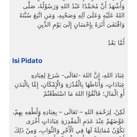
وَأَشْهَدُ أَنَّ مُحَمَّدًا عَبْدُ اللهِ وَرَسُوْلُهُ، صَلَّى
اللهُ عَلَيْهِ وَعَلَىَ آلِهِ وَصَحْبِهِ، وَمَنِ اتَّبَعَ سُنَّتَهُ
وَاقْتَفَىَ أَثَرَهُ بِإِحْسَانٍ إِلَىَ يَوْمِ الدِّيِنِ
أَمَّا بَعْدُ
Isi Pidato
عِبَادَ اللهِ، إِنَّ اللهَ -تَعَالَى- شَرَعَ لِعِبَادِهِ
عِبَادَاتٍ، وَأَنَاطَهَا بِالْقُدْرَةِ وَالْإِمْكَانِ، إِمَّا بِالْبَدَنِ
أَوِ الْمَالِ؛ فَاتَّقُوْا اللهَ مَا اسْتَطَعْتُمْ
لَكِنْ، لِرَحْمَةِ اللهِ – تَعَالَى – بِعِبَادِهِ وَلُطْفِهِ بِهِمْ،
عَوَّضَهُمْ عِنْدَ عَدَمِ الْمَقْدِرَةِ عِبَادَاتٍ أُخْرَى
تَكُوْنُ مُمَاثِلَةً لَهَا فِي الْأَجْرِ وَالثَّوَابِ، وَمِنْ ذَلِكَ