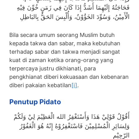
فَحَاجَتُهُ إِلَيْهِمَا أَشَدُّ إِذَا كَانَ فِي زَمَنٍ خُوِّنَ فِيْهِ
الْأَمِيْنُ، وَسُوِّدَ الخَؤُوْنُ، وَأُلْبِسَ الحَقُّ بِالبَاطِلِ
Bila secara umum seorang Muslim butuh
kepada takwa dan sabar, maka kebutuhan
terhadap sabar dan takwa menjadi sangat
kuat di zaman ketika orang-orang yang
terpercaya justru dikhianati, para
pengkhianat diberi kekuasaan dan kebenaran
diberi pakaian kebatilan
[i]
.
Penutup Pidato
أَقُوْلُ قَوْلِيْ هَذَا وَأَسْتَغْفِرُ الله الْعَظِيْمَ لِيْ وَلَكُمْ
وَلِسَائِرِ الْمُسْلِمِيْنَ فَاسْتَغْفِرُوْهُ إِنّهُ هُوَ الْغَفُوْرُ
الرّحِيْمِ