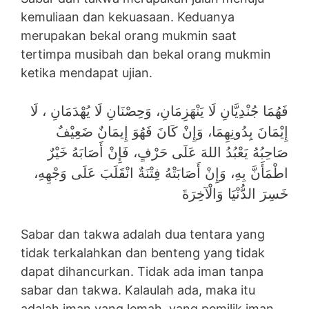
kemuliaan dan kekuasaan. Keduanya
merupakan bekal orang mukmin saat
tertimpa musibah dan bekal orang mukmin
ketika mendapat ujian.
فَهُمَا جُنْدِيَّانِ لَا يَنْهَزِمَانِ، وَحِصْنَانِ لَا يُهْدَمَانِ ، لَا
إِيْمَانَ بِدُونِهِمَا، وَإِنْ كَانَ فَهُوَ إِيمَانٌ ضَعِيْفٌ
صَاحِبُهُ يَعْبُدُ اللهَ عَلَى حَرْفٍ، فَإِنْ أَصَابَهُ خَيْرٌ
اطْمَأَنَّ بِهِ، وَإِنْ أَصَابَتْهُ فِتْنَةٌ انْقَلَبَ عَلَى وَجْهِهِ،
خَسِرَ الدُّنْيَا وَالْآخِرَةَ
Sabar dan takwa adalah dua tentara yang
tidak terkalahkan dan benteng yang tidak
dapat dihancurkan. Tidak ada iman tanpa
sabar dan takwa. Kalaulah ada, maka itu
adalah iman yang lemah, yang pemilik iman