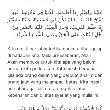
عَلَيْنَا باِلصَّبْرِ إِذَا أَظْلَمَتِ الدُّنْيَا فِي وُجُوْهِنَا، فَبِهِ
يَفْتَحُ اللهُ لَنَا مَا لَمْ يَكُنْ في حُسْبَانِنَا، عَلَيْنَا بالصَّبْرِ
إِذَا ظَلَمَ القَرِيبُ، وَجَارَ الْبَعِيْدُ، عَلَيْنَا بِالصَّبْرِ مِنْ
أَجْلِ الثَّبَاتِ عَلَى الْحَقِّ وَعَلَى الشَّرْعِ الشَّرِيْفِ
Kita mesti bersabar ketika dunia terlihat gelap
di hadapan kita. Melalui kesabaran, Allah
Akan membuka untuk kita apa yang belum
pernah kita perkirakan. Kita mesti bersabar
bila ada orang dekat yang berbuat zhalim dan
orang jauh yang melampaui batas. Kita mesti
bersabar agar bisa tetap teguh di atas
kebenaran dan di atas syariat yang mulia ini.
أَيُّهَا الْإِخْوَةُ الكِرَامُ: رَبُّنَا عَزَّ وَجَلَّ مُطَّلِعٌ عَلَى