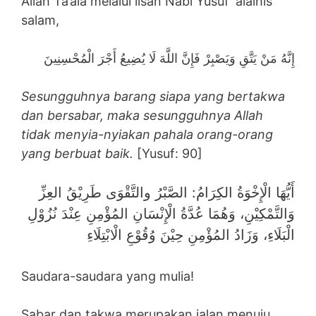
Allah Ta’ala melalui lisan Nabi Yusuf ‘alaihis
salam,
إِنَّهُ مَنْ يَتَّقِ وَيَصْبِرْ فَإِنَّ اللَّهَ لَا يُضِيعُ أَجْرَ الْمُحْسِنِينَ
Sesungguhnya barang siapa yang bertakwa
dan bersabar, maka sesungguhnya Allah
tidak menyia-nyiakan pahala orang-orang
yang berbuat baik.
[Yusuf: 90]
أَيُّهَا الْإِخْوَةُ الكِرَامُ: الصَّبْرُ والتَّقْوَى طَرِيْقُ العِزِّ
وَالتَّمْكِيْنِ، وَهُمَا عُدَّةُ الْإِنْسَانِ المُؤْمِنِ عِنْدَ نُزُوْلِ
الْبَلَاءِ، وَزَادُ المُؤْمِنِ حِيْنَ وُقُوْعِ الْابْتِلَاءِ
Saudara-saudara yang mulia!
Sabar dan takwa merupakan jalan menuju