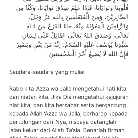
قُلُوبِنَا وَنَوَايَانَا، فَإِذَا عَلِمَ صِدْقَ نَوَايَانَا، وَكُنَّا مِنَ
الصَّابِرِيْنَ، وَمِنَ الْمُتَعَلِّقِينَ بِاللهِ عَزَّ وَجَلَّ،
وَالرَّاجِيْنَ الْمَعُوْنَةَ مِنْهُ، جَاءَ الفَرَجُ مِنَ اللهِ
تَعَالَى، وَصَدَقَ اللهُ تَعَالَى القَائِلُ عَلَى لِسَانِ
سَيِّدِنَا يُوْسُفَ عَلَيْهِ السَّلامُ: إِنَّهُ مَنْ يَتَّقِ وَيَصْبِرْ
فَإِنَّ اللهَ لَا يُضِيعُ أَجْرَ الْـمُحْسِنِينَ
Saudara-saudara yang mulia!
Rabb kita ‘Azza wa Jalla mengetahui hati kita
dan niatan kita. Jika Dia mengetahui kejujuran
niat kita, dan kita bersabar serta bergantung
kepada Allah ‘Azza wa Jalla, berharap kepada
pertolongan dari-Nya, niscaya datanglah
jalan keluar dari Allah Ta’ala. Benarlah firman