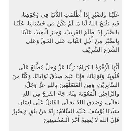
عَلَيْنَا باِلصَّبْرِ إِذَا أَظْلَمَتِ الدُّنْيَا فِي وُجُوْهِنَا،
فَبِهِ يَفْتَحُ اللهُ لَنَا مَا لَمْ يَكُنْ في حُسْبَانِنَا، عَلَيْنَا
بالصَّبْرِ إِذَا ظَلَمَ القَرِيبُ، وَجَارَ الْبَعِيْدُ، عَلَيْنَا
بِالصَّبْرِ مِنْ أَجْلِ الثَّبَاتِ عَلَى الْحَقِّ وَعَلَى
الشَّرْعِ الشَّرِيْفِ
أَيُّهَا الْإِخْوَةُ الكِرَامُ: رَبُّنَا عَزَّ وَجَلَّ مُطَّلِعٌ عَلَى
قُلُوبِنَا وَنَوَايَانَا، فَإِذَا عَلِمَ صِدْقَ نَوَايَانَا، وَكُنَّا مِنَ
الصَّابِرِيْنَ، وَمِنَ الْمُتَعَلِّقِينَ بِاللهِ عَزَّ وَجَلَّ،
وَالرَّاجِيْنَ الْمَعُوْنَةَ مِنْهُ، جَاءَ الفَرَجُ مِنَ اللهِ
تَعَالَى، وَصَدَقَ اللهُ تَعَالَى القَائِلُ عَلَى لِسَانِ
سَيِّدِنَا يُوْسُفَ عَلَيْهِ السَّلامُ: إِنَّهُ مَنْ يَتَّقِ وَيَصْبِرْ
فَإِنَّ اللهَ لَا يُضِيعُ أَجْرَ الْـمُحْسِنِينَ