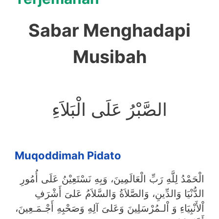
Sabar Menghadapi
Musibah
الصَّبْرُ عَلَى الْبَلاَءِ
Muqoddimah Pidato
الْحَمْدُ لِلَّهِ رَبِّ الْعَالَمِينَ، وَبِهِ نَسْتَعِيْنُ عَلَى أُمُورِ
الدُّنْيَا وَالدِّينِ، وَالصَّلاَةُ وَالسَّلاَمُ عَلىَ أَشْرَفِ
اْلأَنْبِيَاءِ وَ اْلـمُرْسَلِينَ وَعَلىَ آلِهِ وَصَحْبِهِ أَجْـمَـعِينَ،