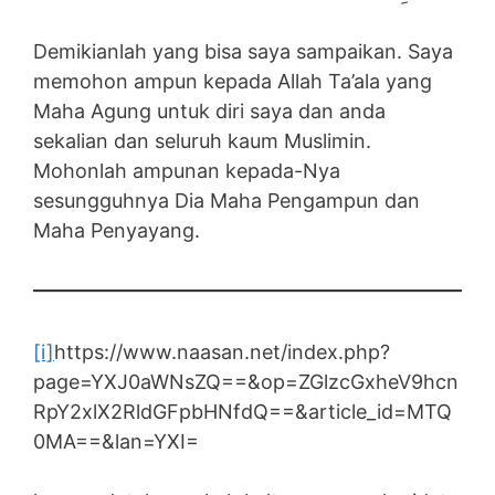
Demikianlah yang bisa saya sampaikan. Saya
memohon ampun kepada Allah Ta’ala yang
Maha Agung untuk diri saya dan anda
sekalian dan seluruh kaum Muslimin.
Mohonlah ampunan kepada-Nya
sesungguhnya Dia Maha Pengampun dan
Maha Penyayang.
[i]
https://www.naasan.net/index.php?
page=YXJ0aWNsZQ==&op=ZGlzcGxheV9hcn
RpY2xlX2RldGFpbHNfdQ==&article_id=MTQ
0MA==&lan=YXI=