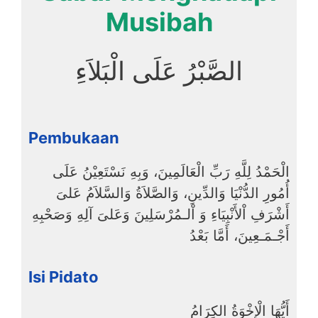
Musibah
الصَّبْرُ عَلَى الْبَلاَءِ
Pembukaan
الْحَمْدُ لِلَّهِ رَبِّ الْعَالَمِينَ، وَبِهِ نَسْتَعِيْنُ عَلَى
أُمُورِ الدُّنْيَا وَالدِّينِ، وَالصَّلاَةُ وَالسَّلاَمُ عَلىَ
أَشْرَفِ اْلأَنْبِيَاءِ وَ اْلـمُرْسَلِينَ وَعَلىَ آلِهِ وَصَحْبِهِ
أَجْـمَـعِينَ، أَمَّا بَعْدُ
Isi Pidato
أَيُّهَا الْإِخْوَةُ الكِرَامُ