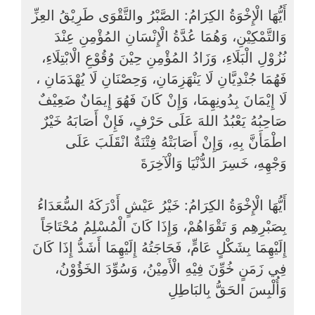
أَيُّهَا الْإِخْوَةُ الكِرَامُ: الصَّبْرُ والتَّقْوَى طَرِيْقُ العِزِّ
وَالتَّمْكِيْنِ، وَهُمَا عُدَّةُ الْإِنْسَانِ المُؤْمِنِ عِنْدَ
نُزُوْلِ الْبَلَاءِ، وَزَادُ المُؤْمِنِ حِيْنَ وُقُوْعِ الْابْتِلَاءِ،
فَهُمَا جُنْدِيَّانِ لَا يَنْهَزِمَانِ، وَحِصْنَانِ لَا يُهْدَمَانِ ،
لَا إِيْمَانَ بِدُونِهِمَا، وَإِنْ كَانَ فَهُوَ إِيمَانٌ ضَعِيْفٌ
صَاحِبُهُ يَعْبُدُ اللهَ عَلَى حَرْفٍ، فَإِنْ أَصَابَهُ خَيْرٌ
اطْمَأَنَّ بِهِ، وَإِنْ أَصَابَتْهُ فِتْنَةٌ انْقَلَبَ عَلَى
وَجْهِهِ، خَسِرَ الدُّنْيَا وَالْآخِرَةَ
أَيُّهَا الْإِخْوَةُ الكِرَامُ: خَيْرُ عَيْشٍ أَدْرَكَهُ السُّعَدَاءُ
بِصَبْرِهِم وَ تَقْوَاهُمْ، وَإِذَا كَانَ الْمُسْلِمُ مُحْتَاجَاً
إِلَيْهِمَا بِشَكْلٍ عَامٍّ، فَحَاجَتُهُ إِلَيْهِمَا أَشَدُّ إِذَا كَانَ
فِي زَمَنٍ خُوِّنَ فِيْهِ الْأَمِيْنُ، وَسُوِّدَ الخَؤُوْنُ،
وَأُلْبِسَ الحَقُّ بِالبَاطِلِ