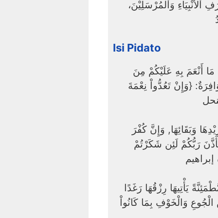
ِ اْلأَنْبِيَاءِ وَاْلمُرْسَلِيْنَ
ُ
Isi Pidato
مَا أَنْعَمَ بِهِ عَلَيْكُمْ مِنَ
َافِرَةٌ: {وَإِنْ تَعُدُّواْ نِعْمَةَ
اُشْكُرُوا اللهَ عَلَى هَذِهِ النِّعَمِ فَإِنَّ الشُّكْرَ سَبَبٌ لِمَزِيْدِهَا وَبَقَائِهَا, وَإِنَّ كُفْرَ
ذَّنَ رَبُّكُمْ لَئِن شَكَرْتُمْ
وَقَالَ سُبْحَانَهُ: {وَضَرَبَ اللّهُ مَثَلاً قَرْيَةً كَانَتْ آمِنَةً مُّطْمَئِنَّةً يَأْتِيهَا رِزْقُهَا رَغَدًا
َ الْجُوعِ وَالْخَوْفِ بِمَا كَانُواْ