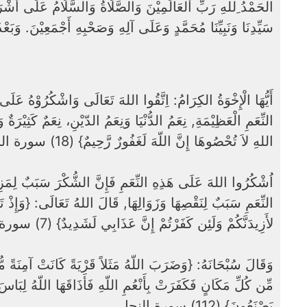
الحَمْدُ ِللهِ رَبِّ اْلعَالَمِيْنَ وَالصَّلَاةُ وَالسَّلَامُ عَلَى أَشْرَف،
سَيِّدِنَا وَنَبِيِّنَا مُحَمَّدٍ وَعَلَى آلِهِ وَصَحْبِهِ أَجْمَعِيْنَ. وَبَعْد
أَيُّهَا الْإِخْوَةُ الكِرَامُ: اِتَّقُوا اللهَ تَعَالَى وَاشْكُرُوْهُ عَلَى 
النِّعَمِ الْعَظِيْمَةِ, نِعَمُ الدُّنْيَا وَنِعَمُ الدّيْنِ، نِعَمٌ كَثِيْرَةٌ و
اللهِ لاَ تُحْصُوهَا إِنَّ اللّهَ لَغَفُورٌ رَّحِيمٌ} (18) سورة النحل
النِّعَمِ سَبَبٌ لِنَقْصِهَا وَزَوَالِهَا, قَالَ اللهُ تَعَالَى: {وَإِذْ تَأَ
لأَزِيدَنَّكُمْ وَلَئِن كَفَرْتُمْ إِنَّ عَذَابِي لَشَدِيدٌ} (7) سورة إبراهيم
مِّن كُلِّ مَكَانٍ فَكَفَرَتْ بِأَنْعُمِ اللّهِ فَأَذَاقَهَا اللّهُ لِبَاس
يَصْنَعُونَ} (112) سورة النحل