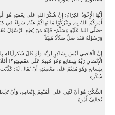
أَيُّهَا الْإِخْوَةُ الكِرَامُ: إِنَّ شُكْرَ اللهِ عَلَى نِعْمَتِهِ هُوَ الْقِ
أَمَرَكُمُ اللهُ بِهِ, وَتَتْرُكُوْا مَا نَهَاكُمْ عَنْهُ, سَوَاءٌ فِي كِتَ
صَلَّى اللهُ عَلَيْهِ وَسَلَّمَ- فَإِنّهُ مَنْ يُطِعِ الرَّسْوْلَ فَقَ
وَرَسُوْلَهُ فَقَدْ ضَلَّ ضَلَالًا مُبِيْناً
إِنَّ الْعَاصِي لَيْسَ بِشَاكِرٍ لِرَبِّهِ وَلَوْ قَالَ شُكْراً ِللهِ بِلِس
الْإِنْسَانِ رَبَّهُ بِلِسَانِهِ وَهُوَ مُقِيْمٌ عَلَى مَعْصِيَتِهِ؟! أَفَ
بِلِسَانِهِ وَهُوَ مُقِيْمٌ عَلَى مَعْصِيَتِهِ أَنْ يُقَالَ لَهُ: كَذَّبْتَ 
شُكْرِهِ
الشُّكْرُ: هُوَ أَنْ تُثْنِي عَلَى الْمُنْعِمْ بِإِنْعَامِهِ، وَأَنْ تَجْعَ
تُخَالِفُ أَمْرَهُ