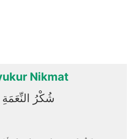
yukur Nikmat
شُكْرُ النِّعَمَةِ