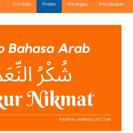
e
Arti Kata
Pidato
Karangan
Percakapan