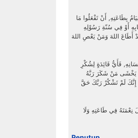
يَامُ بِطَاعَتِهِ, أَنْ تَفْعَلُوا مَا
ابِهِ أَوْ فِي سُنّةِ رَسُوْلِهِ
-دْ أَطَاعَ اللهَ وَمَنْ يَعْصِ اللهَ
َانِهِ, فَأَيُّ فَائِدَةٍ لِشُكْرِ
لَا يَخْشَى مَنْ شَكَرَ رَبَّهُ
إِنَّكَ لَمْ تَشْكُرْ رَبَّكَ حَقَّ
لَ نِعْمَتَهُ فِي طَاعَتِهِ وَلَا
Penutup