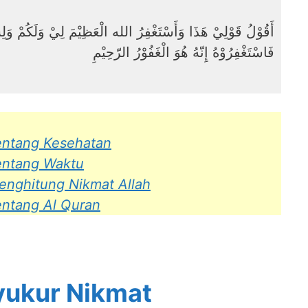
أَقُوْلُ قَوْلِيْ هَذَا وَأَسْتَغْفِرُ الله الْعَظِيْمَ لِيْ وَلَكُمْ وَلِ
فَاسْتَغْفِرُوْهُ إِنّهُ هُوَ الْغَفُوْرُ الرّحِيْمِ
entang Kesehatan
entang Waktu
enghitung Nikmat Allah
entang Al Quran
yukur Nikmat