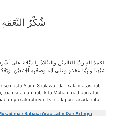
شُكْرُ النِّعَمَةِ
الحَمْدُ ِللهِ رَبِّ اْلعَالَمِيْنَ وَالصَّلَاةُ وَالسَّلَامُ عَلَى أَشْرَفِ ،
سَيِّدِنَا وَنَبِيِّنَا مُحَمَّدٍ وَعَلَى آلِهِ وَصَحْبِهِ أَجْمَعِيْنَ. وَبَعْدُ
han semesta Alam. Shalawat dan salam atas nabi
ia, tuan kita dan nabi kita Muhammad dan atas
habatnya seluruhnya. Dan adapun sesudah itu:
ukadimah Bahasa Arab Latin Dan Artinya