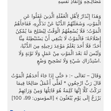
مَصَالِـحِهِ وَإِنْقَاذِ نَفْسِهِ
وَهَذَا إِنْذَارٌ لِأَهْلِ الْغَفْلَةِ الَّذِينَ غَفَلُوا عَنِ
الْمَوْتِ، وَشَغَلَتْهُمُ الدُّنْيَا عَنْ تَذَكُّرِهِ، فَفَاجَأَهُمُ
الْمَوْتُ؛ فَلَا يُسْعِفُهُمُ الْوَقْتُ لِيُصْلِحَ مَا يُمْكِنُ
إِصْلَاحُهُ؛ فَالْمَوْتُ لَا يَنْبَغِي أَنْ يَسْتَبْطِئَهُ مِنَّا
أَحَدٌ؛ فَلَا أَحَدَ يَعْلَمُ مَوْعِدَ رَحِيلِهِ مِنَ الدُّنْيَا،
وَلَيْسَ لَهُ بَعْدَ الْمَوْتِ مِنْ عَمَلٍ وَلَا تَوْبَةٍ وَلَا
اسْتِدْرَاكِ شَيْءٍ وَلَا تَصْحِيحِ وَضْعٍ.
وَقَالَ – تَعَالَى -: ﴿ حَتَّى إِذَا جَاءَ أَحَدَهُمُ الْمَوْتُ
قَالَ رَبِّ ارْجِعُونِ * لَعَلِّي أَعْمَلُ صَالِحًا فِيمَا
تَرَكْتُ كَلَّا إِنَّهَا كَلِمَةٌ هُوَ قَائِلُهَا وَمِنْ وَرَائِهِمْ
بَرْزَخٌ إِلَى يَوْمِ يُبْعَثُونَ ﴾ [المؤمنون: 99، 100]