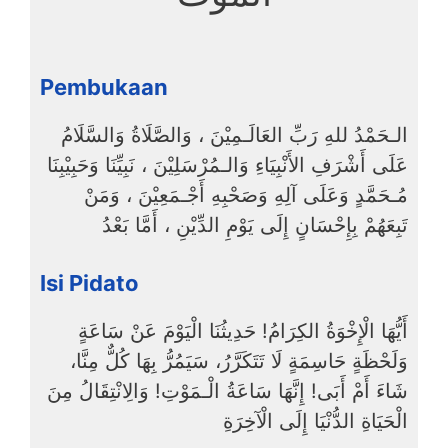
Pembukaan
الـحَمْدُ للهِ رَبِّ العَالَـمِيْنَ ، وَالصَّلَاةُ وَالسَّلَامُ
عَلَى أَشْرَفِ الأَنْبِيَاءِ وَالـمُرْسَلِيْنَ ، نَبِيِّنَا وَحَبِيْبِنَا
مُـحَمَّدٍ وَعَلَى آلِهِ وَصَحْبِهِ أَجْـمَعِيْنَ ، وَمَنْ
تَبِعَهُمْ بِإِحْسَانٍ إِلَى يَوْمِ الدِّيْنِ ، أَمَّا بَعْدُ
Isi Pidato
أَيُّهَا الْإِخْوَةُ الكِرَامُ! حَدِيثُنَا الْيَوْمَ عَنْ سَاعَةٍ
وَلَحْظَةٍ حَاسِمَةٍ لَا تَتَكَرَّرُ، سَيَمُرُّ بِهَا كُلٌّ مِنَّا،
شَاءَ أَمْ أَبَى! إِنَّهَا سَاعَةُ الْـمَوْتِ! وَالِانْتِقَالُ مِنَ
الْحَيَاةِ الدُّنْيَا إِلَى الْآخِرَةِ