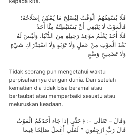
kepada kita.
فَلَا يُسْعِفُهُمُ الْوَقْتُ لِيُصْلِحَ مَا يُمْكِنُ إِصْلَاحُهُ؛
فَالْمَوْتُ لَا يَنْبَغِي أَنْ يَسْتَبْطِئَهُ مِنَّا أَحَدٌ
فَلَا أَحَدَ يَعْلَمُ مَوْعِدَ رَحِيلِهِ مِنَ الدُّنْيَا، وَلَيْسَ لَهُ
بَعْدَ الْمَوْتِ مِنْ عَمَلٍ وَلَا تَوْبَةٍ وَلَا اسْتِدْرَاكِ شَيْءٍ
وَلَا تَصْحِيحِ وَضْعٍ
Tidak seorang pun mengetahui waktu
perpisahannya dengan dunia. Dan setelah
kematian dia tidak bisa beramal atau
bertaubat atau memperbaiki sesuatu atau
meluruskan keadaan.
وَقَالَ – تَعَالَى -: ﴿ حَتَّى إِذَا جَاءَ أَحَدَهُمُ الْمَوْتُ
قَالَ رَبِّ ارْجِعُونِ * لَعَلِّي أَعْمَلُ صَالِحًا فِيمَا