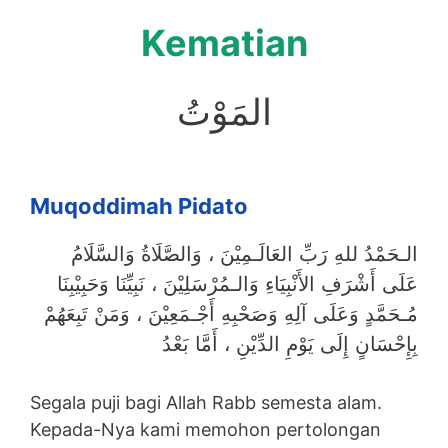
Kematian
المَوْتُ
Muqoddimah Pidato
الـحَمْدُ للهِ رَبِّ العَالَـمِيْنَ ، وَالصَّلَاةُ وَالسَّلَامُ
عَلَى أَشْرَفِ الأَنْبِيَاءِ وَالـمُرْسَلِيْنَ ، نَبِيِّنَا وَحَبِيْبِنَا
مُـحَمَّدٍ وَعَلَى آلِهِ وَصَحْبِهِ أَجْـمَعِيْنَ ، وَمَنْ تَبِعَهُمْ
بِإِحْسَانٍ إِلَى يَوْمِ الدِّيْنِ ، أَمَّا بَعْدُ
Segala puji bagi Allah Rabb semesta alam.
Kepada-Nya kami memohon pertolongan