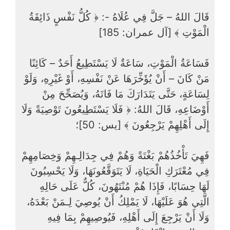
قَالَ اللهُ – جَلَّ فِي عُلَاهُ -: ﴿ كُلُّ نَفْسٍ ذَائِقَةُ
الْمَوْتِ ﴾ [آل عمران: 185]
فَسَاعَةُ الْمَوْتِ، سَاعَةٌ لَا يَسْتَطِيعُ أَحَدٌ – كَائِنًا
مَنْ كَانَ – أَنْ يُؤَخِّرَهَا عَنْ نَفْسِهِ، أَوْ غَيْرِهِ، وَلَوْ
لِسَاعَةٍ، حَتَّى يَتَدَارَكَ مَا فَاتَهُ، وَيُصَحِّحَ مِنْ
أَوْضَاعِهِ، قَالَ اللهُ: ﴿ فَلَا يَسْتَطِيعُونَ تَوْصِيَةً وَلَا
إِلَى أَهْلِهِمْ يَرْجِعُونَ ﴾ [يس: 50]؛
فَهِيَ تَأْخُذُهُمْ بَغْتَةً وَهُمْ فِي جِدَالِـهِمْ وَخِصَامِهِمْ
فِي مُعْتَرَكِ الْحَيَاةِ، لَا يَتَوَقَّعُونَهَا، وَلَا يَحْسِبُونَ
لَهَا حِسَابًا، فَإِذَا هُمْ مُنْتَهُونَ، كُلٌّ عَلَى حَالِهِ
الَّتِي هُوَ عَلَيْهَا، لَا يَمْلِكُ أَنْ يُوصِيَ لِـمَنْ بَعْدَهُ،
وَلَا أَنْ يَرْجِعَ إِلَى أَهْلِهِ، فَيُوصِيهِمْ بِمَا فِيهِ