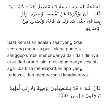
فَسَاعَةُ الْمَوْتِ، سَاعَةٌ لَا يَسْتَطِيعُ أَحَدٌ – كَائِنًا مَنْ
كَانَ – أَنْ يُؤَخِّرَهَا عَنْ نَفْسِهِ، أَوْ غَيْرِهِ، وَلَوْ
لِسَاعَةٍ، حَتَّى يَتَدَارَكَ مَا فَاتَهُ، وَيُصَحِّحَ مِنْ
أَوْضَاعِهِ
Saat kematian adalah saat yang tidak
seorang manusia pun -siapa pun dia-
sanggup untuk menundanya dari dari dirinya
atau dari orang lain, meskipun hanya sesaat,
agar dia bisa mendapatkan apa yang
terlewat, dan memperbaiki keadaannya.
قَالَ اللهُ: ﴿ فَلَا يَسْتَطِيعُونَ تَوْصِيَةً وَلَا إِلَى أَهْلِهِمْ
يَرْجِعُونَ ﴾ [يس: 50]؛