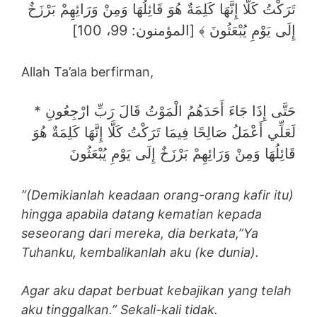
تَرَكْتُ كَلَّا إِنَّهَا كَلِمَةٌ هُوَ قَائِلُهَا وَمِنْ وَرَائِهِمْ بَرْزَخٌ
إِلَى يَوْمِ يُبْعَثُونَ ﴾ [المؤمنون: 99، 100]
Allah Ta’ala berfirman,
حَتَّى إِذَا جَاءَ أَحَدَهُمُ الْمَوْتُ قَالَ رَبِّ ارْجِعُونِ *
لَعَلِّي أَعْمَلُ صَالِحًا فِيمَا تَرَكْتُ كَلَّا إِنَّهَا كَلِمَةٌ هُوَ
قَائِلُهَا وَمِنْ وَرَائِهِمْ بَرْزَخٌ إِلَى يَوْمِ يُبْعَثُونَ
”(Demikianlah keadaan orang-orang kafir itu)
hingga apabila datang kematian kepada
seseorang dari mereka, dia berkata,”Ya
Tuhanku, kembalikanlah aku (ke dunia).
Agar aku dapat berbuat kebajikan yang telah
aku tinggalkan.” Sekali-kali tidak.