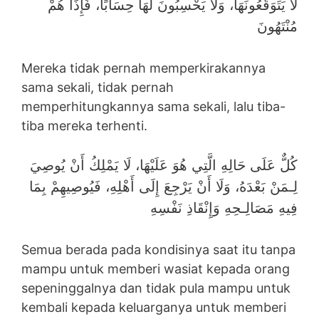
لَا يَتَوَقَّعُونَهَا، وَلَا يَحْسِبُونَ لَهَا حِسَابًا، فَإِذَا هُمْ
مُنْتَهُونَ
Mereka tidak pernah memperkirakannya
sama sekali, tidak pernah
memperhitungkannya sama sekali, lalu tiba-
tiba mereka terhenti.
كُلٌّ عَلَى حَالِهِ الَّتِي هُوَ عَلَيْهَا، لَا يَمْلِكُ أَنْ يُوصِيَ
لِـمَنْ بَعْدَهُ، وَلَا أَنْ يَرْجِعَ إِلَى أَهْلِهِ، فَيُوصِيهِمْ بِمَا
فِيهِ مَصَالِـحِهِ وَإِنْقَاذِ نَفْسِهِ
Semua berada pada kondisinya saat itu tanpa
mampu untuk memberi wasiat kepada orang
sepeninggalnya dan tidak pula mampu untuk
kembali kepada keluarganya untuk memberi