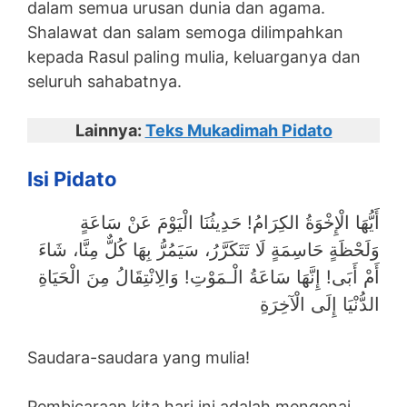
dalam semua urusan dunia dan agama.
Shalawat dan salam semoga dilimpahkan
kepada Rasul paling mulia, keluarganya dan
seluruh sahabatnya.
Lainnya:
Teks Mukadimah Pidato
Isi Pidato
أَيُّهَا الْإِخْوَةُ الكِرَامُ! حَدِيثُنَا الْيَوْمَ عَنْ سَاعَةٍ
وَلَحْظَةٍ حَاسِمَةٍ لَا تَتَكَرَّرُ، سَيَمُرُّ بِهَا كُلٌّ مِنَّا، شَاءَ
أَمْ أَبَى! إِنَّهَا سَاعَةُ الْـمَوْتِ! وَالِانْتِقَالُ مِنَ الْحَيَاةِ
الدُّنْيَا إِلَى الْآخِرَةِ
Saudara-saudara yang mulia!
Pembicaraan kita hari ini adalah mengenai