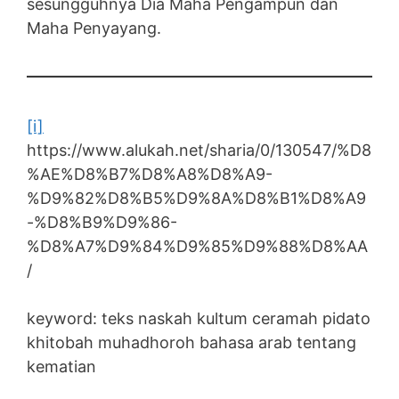
sesungguhnya Dia Maha Pengampun dan
Maha Penyayang.
[i]
https://www.alukah.net/sharia/0/130547/%D8
%AE%D8%B7%D8%A8%D8%A9-
%D9%82%D8%B5%D9%8A%D8%B1%D8%A9
-%D8%B9%D9%86-
%D8%A7%D9%84%D9%85%D9%88%D8%AA
/
keyword: teks naskah kultum ceramah pidato
khitobah muhadhoroh bahasa arab tentang
kematian