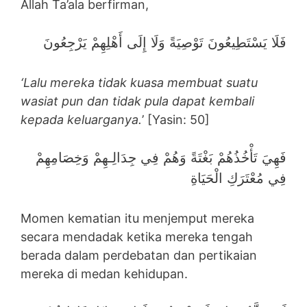
Allah Ta’ala berfirman,
فَلَا يَسْتَطِيعُونَ تَوْصِيَةً وَلَا إِلَى أَهْلِهِمْ يَرْجِعُونَ
‘Lalu mereka tidak kuasa membuat suatu
wasiat pun dan tidak pula dapat kembali
kepada keluarganya.
’ [Yasin: 50]
فَهِيَ تَأْخُذُهُمْ بَغْتَةً وَهُمْ فِي جِدَالِـهِمْ وَخِصَامِهِمْ
فِي مُعْتَرَكِ الْحَيَاةِ
Momen kematian itu menjemput mereka
secara mendadak ketika mereka tengah
berada dalam perdebatan dan pertikaian
mereka di medan kehidupan.