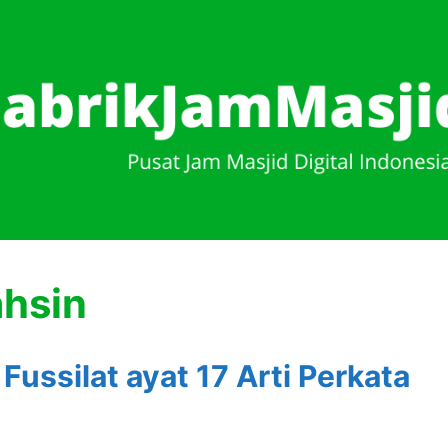
ahsin
Fussilat ayat 17 Arti Perkata