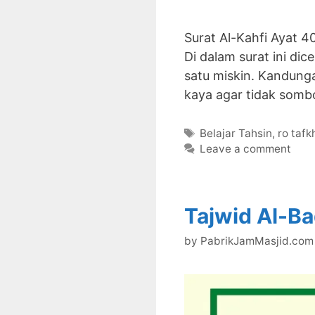
Surat Al-Kahfi Ayat 4
Di dalam surat ini di
satu miskin. Kandunga
kaya agar tidak somb
Tags
Belajar Tahsin
,
ro tafk
Leave a comment
Tajwid Al-Ba
by
PabrikJamMasjid.com