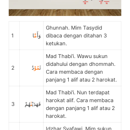
Ghunnah. Mim Tasydid
1
ا
مَّ
وَأَ
dibaca dengan ditahan 3
ketukan.
Mad Thabi’i. Wawu sukun
didahului dengan dhommah.
2
دُ
مُوْ
ثَ
Cara membaca dengan
panjang 1 alif atau 2 harokat.
Mad Thabi’i. Nun terdapat
harokat alif. Cara membaca
3
هُمْ
نٰ
فَهَدَيْ
dengan panjang 1 alif atau 2
harokat.
Idzhar Syafawi. Mim sukun