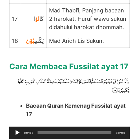
Mad Thabi’i, Panjang bacaan
17
ا
نُوْ
كَا
2 harokat. Huruf wawu sukun
didahului harokat dhommah.
18
بُوْنَ
يَكْسِ
Mad Aridh Lis Sukun.
Cara Membaca Fussilat ayat 17
Bacaan Quran Kemenag Fussilat
ayat
17
Audio
00:00
00:00
Player