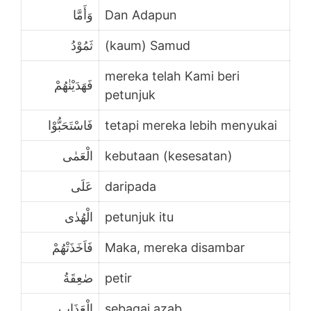
وَأَمَّا
Dan Adapun
ثَمُوْدُ
(kaum) Samud
mereka telah Kami beri
فَهَدَيْنٰهُمْ
petunjuk
فَاسْتَحَبُّوْا
tetapi mereka lebih menyukai
الْعَمٰى
kebutaan (kesesatan)
عَلَى
daripada
الْهُدٰى
petunjuk itu
فَاَخَذَتْهُمْ
Maka, mereka disambar
صٰعِقَةُ
petir
الْعَذَابِ
sebagai azab