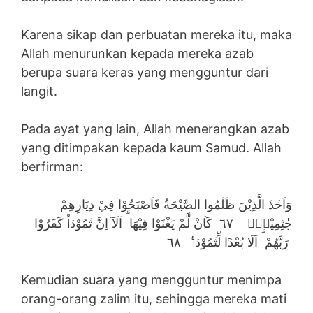
Karena sikap dan perbuatan mereka itu, maka
Allah menurunkan kepada mereka azab
berupa suara keras yang mengguntur dari
langit.
Pada ayat yang lain, Allah menerangkan azab
yang ditimpakan kepada kaum Samud. Allah
berfirman:
وَاَخَذَ الَّذِيْنَ ظَلَمُوا الصَّيْحَةُ فَاَصْبَحُوْا فِيْ دِيَارِهِمْ
جٰثِمِيْنَۙ ٦٧ كَاَنْ لَّمْ يَغْنَوْا فِيْهَا ۗ اَلَآ اِنَّ ثَمُوْدَا۠ كَفَرُوْا
رَبَّهُمْ ۗ اَلَا بُعْدًا لِّثَمُوْدَ ࣖ ٦٨
Kemudian suara yang mengguntur menimpa
orang-orang zalim itu, sehingga mereka mati