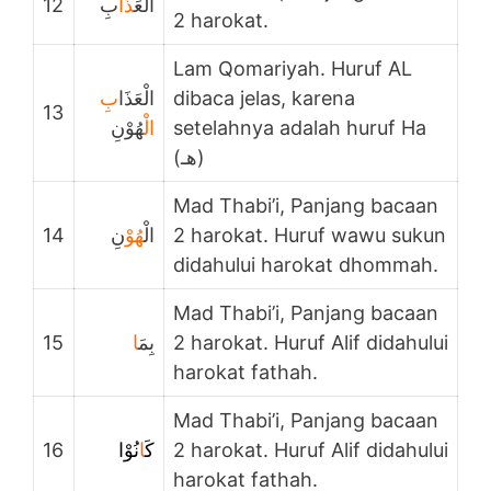
12
بِ
ذَا
الْعَ
2 harokat.
Lam Qomariyah. Huruf AL
بِ
الْعَذَا
dibaca jelas, karena
13
هُوْنِ
الْ
setelahnya adalah huruf Ha
(هـ)
Mad Thabi’i, Panjang bacaan
14
نِ
هُوْ
الْ
2 harokat. Huruf wawu sukun
didahului harokat dhommah.
Mad Thabi’i, Panjang bacaan
15
ا
بِمَ
2 harokat. Huruf Alif didahului
harokat fathah.
Mad Thabi’i, Panjang bacaan
16
نُوْا
ا
كَ
2 harokat. Huruf Alif didahului
harokat fathah.