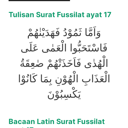
Tulisan Surat Fussilat ayat 17
وَاَمَّا ثَمُوْدُ فَهَدَيْنٰهُمْ
فَاسْتَحَبُّوا الْعَمٰى عَلَى
الْهُدٰى فَاَخَذَتْهُمْ صٰعِقَةُ
الْعَذَابِ الْهُوْنِ بِمَا كَانُوْا
يَكْسِبُوْنَ
Bacaan Latin Surat Fussilat