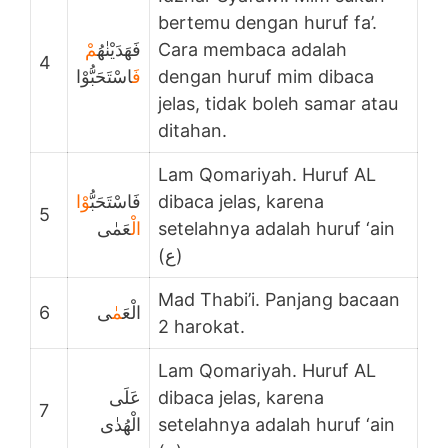
bertemu dengan huruf fa’.
مْ
فَهَدَيْنٰهُ
Cara membaca adalah
4
اسْتَحَبُّوْا
فَ
dengan huruf mim dibaca
jelas, tidak boleh samar atau
ditahan.
Lam Qomariyah. Huruf AL
وْا
فَاسْتَحَبُّ
dibaca jelas, karena
5
عَمٰى
الْ
setelahnya adalah huruf ‘ain
(ع)
Mad Thabi’i. Panjang bacaan
6
ى
مٰ
الْعَ
2 harokat.
Lam Qomariyah. Huruf AL
عَلَى
dibaca jelas, karena
7
الْهُدٰى
setelahnya adalah huruf ‘ain