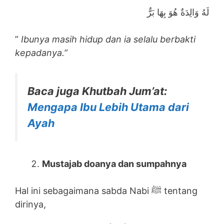
لَهُ وَالِدَةٌ هُوَ بِهَا بَرٌّ
”
Ibunya masih hidup dan ia selalu berbakti
kepadanya.”
Baca juga Khutbah Jum’at:
Mengapa Ibu Lebih Utama dari
Ayah
Mustajab doanya dan sumpahnya
Hal ini sebagaimana sabda Nabi ﷺ tentang
dirinya,