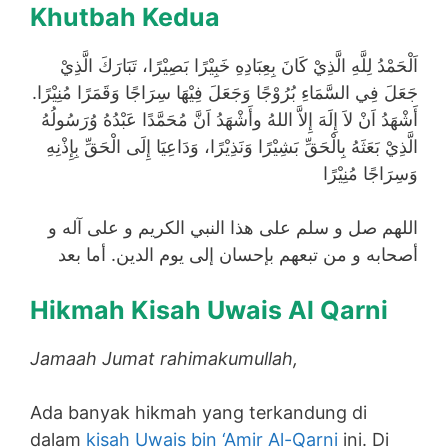
Khutbah Kedua
اَلْحَمْدُ لِلَّهِ الَّذِيْ كَانَ بِعِبَادِهِ خَبِيْرًا بَصِيْرًا، تَبَارَكَ الَّذِيْ
جَعَلَ فِي السَّمَاءِ بُرُوْجًا وَجَعَلَ فِيْهَا سِرَاجًا وَقَمَرًا مُنِيْرًا.
أَشْهَدُ اَنْ لاَ إِلَهَ إِلاَّ اللهُ وأَشْهَدُ اَنَّ مُحَمَّدًا عَبْدُهُ وُرَسُولُهُ
الَّذِيْ بَعَثَهُ بِالْحَقِّ بَشِيْرًا وَنَذِيْرًا، وَدَاعِيَا إِلَى الْحَقِّ بِإِذْنِهِ
وَسِرَاجًا مُنِيْرًا
اللهم صل و سلم على هذا النبي الكريم و على آله و
أصحابه و من تبعهم بإحسان إلى يوم الدين. أما بعد
Hikmah Kisah Uwais Al Qarni
Jamaah Jumat rahimakumullah,
Ada banyak hikmah yang terkandung di
dalam
kisah Uwais bin ‘Amir Al-Qarni
ini. Di