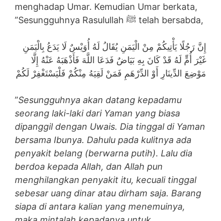
menghadap Umar. Kemudian Umar berkata,
”Sesungguhnya Rasulullah ﷺ telah bersabda,
إِنَّ رَجُلًا يَأْتِيكُمْ مِنْ الْيَمَنِ يُقَالُ لَهُ أُوَيْسٌ لَا يَدَعُ بِالْيَمَنِ
غَيْرَ أُمٍّ لَهُ قَدْ كَانَ بِهِ بَيَاضٌ فَدَعَا اللَّهَ فَأَذْهَبَهُ عَنْهُ إِلَّا
مَوْضِعَ الدِّينَارِ أَوْ الدِّرْهَمِ فَمَنْ لَقِيَهُ مِنْكُمْ فَلْيَسْتَغْفِرْ لَكُمْ
”
Sesungguhnya akan datang kepadamu
seorang laki-laki dari Yaman yang biasa
dipanggil dengan Uwais. Dia tinggal di Yaman
bersama Ibunya. Dahulu pada kulitnya ada
penyakit belang (berwarna putih). Lalu dia
berdoa kepada Allah, dan Allah pun
menghilangkan penyakit itu, kecuali tinggal
sebesar uang dinar atau dirham saja. Barang
siapa di antara kalian yang menemuinya,
maka mintalah kepadanya untuk