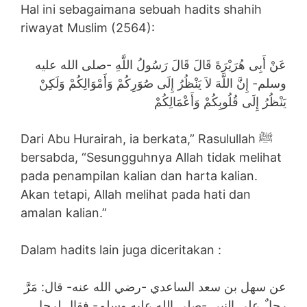
Hal ini sebagaimana sebuah hadits shahih
riwayat Muslim (2564):
عَنْ أَبِى هُرَيْرَةَ قَالَ قَالَ رَسُولُ اللَّهِ -صلى الله عليه
وسلم- إِنَّ اللَّهَ لاَ يَنْظُرُ إِلَى صُوَرِكُمْ وَأَمْوَالِكُمْ وَلَكِنْ
يَنْظُرُ إِلَى قُلُوبِكُمْ وَأَعْمَالِكُمْ
Dari Abu Hurairah, ia berkata,” Rasulullah ﷺ
bersabda, “Sesungguhnya Allah tidak melihat
pada penampilan kalian dan harta kalian.
Akan tetapi, Allah melihat pada hati dan
amalan kalian.”
Dalam hadits lain juga diceritakan :
عن سهل بن سعد الساعدي -رضي الله عنه- قال: مَرَّ
رجلٌ على النبي -صلى الله عليه وسلم- فقال لرجل