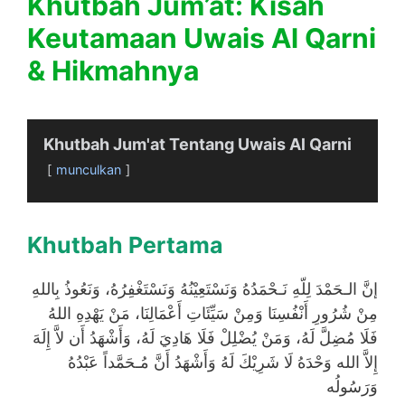
Khutbah Jum’at: Kisah
Keutamaan Uwais Al Qarni
& Hikmahnya
Khutbah Jum'at Tentang Uwais Al Qarni
munculkan
Khutbah Pertama
إنَّ الـحَمْدَ لِلّهِ نَـحْمَدُهُ وَنَسْتَعِيْنُهُ وَنَسْتَغْفِرُهُ، وَنَعُوذُ بِاللهِ
مِنْ شُرُورِ أَنْفُسِنَا وَمِنْ سَيِّئَاتِ أَعْمَالِنَا، مَنْ يَهْدِهِ اللهُ
فَلَا مُضِلَّ لَهُ، وَمَنْ يُضْلِلْ فَلَا هَادِيَ لَهُ، وَأَشْهَدُ أَن لاَّ إِلَهَ
إِلاَّ الله وَحْدَهُ لَا شَرِيْكَ لَهُ وَأَشْهَدُ أَنَّ مُـحَمَّداً عَبْدُهُ
وَرَسُولُه