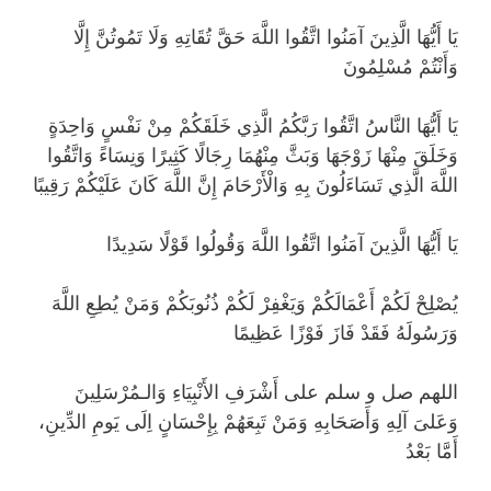
يَا أَيُّهَا الَّذِينَ آمَنُوا اتَّقُوا اللَّهَ حَقَّ تُقَاتِهِ وَلَا تَمُوتُنَّ إِلَّا
وَأَنْتُمْ مُسْلِمُونَ
يَا أَيُّهَا النَّاسُ اتَّقُوا رَبَّكُمُ الَّذِي خَلَقَكُمْ مِنْ نَفْسٍ وَاحِدَةٍ
وَخَلَقَ مِنْهَا زَوْجَهَا وَبَثَّ مِنْهُمَا رِجَالًا كَثِيرًا وَنِسَاءً وَاتَّقُوا
اللَّهَ الَّذِي تَسَاءَلُونَ بِهِ وَالْأَرْحَامَ إِنَّ اللَّهَ كَانَ عَلَيْكُمْ رَقِيبًا
يَا أَيُّهَا الَّذِينَ آمَنُوا اتَّقُوا اللَّهَ وَقُولُوا قَوْلًا سَدِيدًا
يُصْلِحْ لَكُمْ أَعْمَالَكُمْ وَيَغْفِرْ لَكُمْ ذُنُوبَكُمْ وَمَنْ يُطِعِ اللَّهَ
وَرَسُولَهُ فَقَدْ فَازَ فَوْزًا عَظِيمًا
اللهم صل و سلم على أَشْرَفِ الأَنْبِيَاءِ وَالـمُرْسَلِينَ
وَعَلىَ آلِهِ وَأَصَحَابِهِ وَمَنْ تَبِعَهُمْ بِإِحْسَانٍ اِلَى يَومِ الدِّينِ،
أَمَّا بَعْدُ