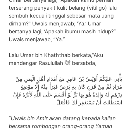
terserang penyakit kulit belang (vitiligo) lalu
sembuh kecuali tinggal sebesar mata uang
dirham?” Uwais menjawab; ‘Ya.’ Umar
bertanya lagi; ‘Apakah ibumu masih hidup?”
Uwais menjawab, ”Ya.”
Lalu Umar bin Khaththab berkata,”Aku
mendengar Rasulullah ﷺ bersabda,
يَأْتِي عَلَيْكُمْ أُوَيْسُ بْنُ عَامِرٍ مَعَ أَمْدَادِ أَهْلِ الْيَمَنِ مِنْ
مُرَادٍ ثُمَّ مِنْ قَرَنٍ كَانَ بِهِ بَرَصٌ فَبَرَأَ مِنْهُ إِلَّا مَوْضِعَ
دِرْهَمٍ لَهُ وَالِدَةٌ هُوَ بِهَا بَرٌّ لَوْ أَقْسَمَ عَلَى اللَّهِ لَأَبَرَّهُ فَإِنْ
اسْتَطَعْتَ أَنْ يَسْتَغْفِرَ لَكَ فَافْعَلْ
”
Uwais bin Amir akan datang kepada kalian
bersama rombongan orang-orang Yaman