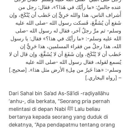
عنده جالسٌ: «ما رأيُك في هَذا؟»، فقال: رجل من
أَشراف الناس، هذا والله حَرِيٌّ إن خَطب أن يُنْكَحَ، وإن
شَفع أن يُشَفَّعَ، فَسكت رسول الله -صلى الله عليه
وسلم- ثم مرَّ رجلٌ آخر، فقال له رسول الله -صلى
الله عليه وسلم-: «ما رأيُك في هذا؟» فقال: يا رسول
الله، هذا رجلٌ من فقراء المسلمين، هذا حَرِيٌّ إن
خَطب أن لا يُنْكَحَ، وإن شَفَعَ أن لا يُشَفَّعَ، وإن قال أن لا
يُسمع لقوله، فقال رسول الله -صلى الله عليه
وسلم-: «هذا خَيرٌ من مِلءِ الأرض مثل هذا». [صحيح.]
– [رواه البخاري.]
Dari Sahal bin Sa’ad As-Sā’idi -raḍiyallāhu
‘anhu-, dia berkata, “Seorang pria pernah
melintasi di depan Nabi ﷺ Lalu beliau
bertanya kepada seorang yang duduk di
dekatnya, “Apa pendapatmu tentang orang