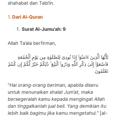
shahabat dan Tabi’in.
1.
Dari Al-Quran
Surat Al-Jumu’ah: 9
Allah Ta’ala berfirman,
يَٰٓأَيُّهَا ٱلَّذِينَ ءَامَنُوٓا۟ إِذَا نُودِىَ لِلصَّلَوٰةِ مِن يَوْمِ ٱلْجُمُعَةِ
فَٱسْعَوْا۟ إِلَىٰ ذِكْرِ ٱللَّهِ وَذَرُوا۟ ٱلْبَيْعَ ۚ ذَٰلِكُمْ خَيْرٌ لَّكُمْ إِن كُنتُمْ
تَعْلَمُونَ
”
Hai orang-orang beriman, apabila diseru
untuk menunaikan shalat Jum’at, maka
bersegeralah kamu kepada mengingat Allah
dan tinggalkanlah jual beli. Yang demikian itu
lebih baik bagimu jika kamu mengetahui.”
[al-