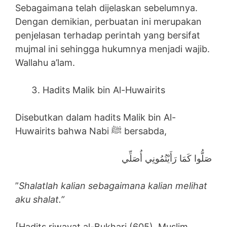
Sebagaimana telah dijelaskan sebelumnya.
Dengan demikian, perbuatan ini merupakan
penjelasan terhadap perintah yang bersifat
mujmal ini sehingga hukumnya menjadi wajib.
Wallahu a’lam.
Hadits Malik bin Al-Huwairits
Disebutkan dalam hadits Malik bin Al-
Huwairits bahwa Nabi ﷺ bersabda,
صَلُّوا كَمَا رَأَيْتُمُونِي أُصَلِّي
”
Shalatlah kalian sebagaimana kalian melihat
aku shalat.”
[Hadits riwayat al-Bukhari (605), Muslim