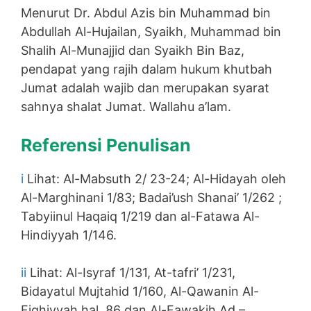
Menurut Dr. Abdul Azis bin Muhammad bin
Abdullah Al-Hujailan, Syaikh, Muhammad bin
Shalih Al-Munajjid dan Syaikh Bin Baz,
pendapat yang rajih dalam hukum khutbah
Jumat adalah wajib dan merupakan syarat
sahnya shalat Jumat. Wallahu a’lam.
Referensi Penulisan
i
Lihat: Al-Mabsuth 2/ 23-24; Al-Hidayah oleh
Al-Marghinani 1/83; Badai’ush Shanai’ 1/262 ;
Tabyiinul Haqaiq 1/219 dan al-Fatawa Al-
Hindiyyah 1/146.
ii
Lihat: Al-Isyraf 1/131, At-tafri’ 1/231,
Bidayatul Mujtahid 1/160, Al-Qawanin Al-
Fiqhiyyah hal. 86 dan Al-Fawakih Ad –