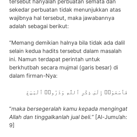
tersebut hanyalah perbuatan semata dan
sekedar perbuatan tidak menunjukkan atas
wajibnya hal tersebut, maka jawabannya
adalah sebagai berikut:
“Memang demikian halnya bila tidak ada dalil
selain kedua hadits tersebut dalam masalah
ini. Namun terdapat perintah untuk
berkhutbah secara mujmal (garis besar) di
dalam firman-Nya:
فَٱسْعَوْا۟ إِلَىٰ ذِكْرِ ٱللَّهِ وَذَرُوا۟ ٱلْبَيْعَ
“
maka bersegeralah kamu kepada mengingat
Allah dan tinggalkanlah jual beli.”
[Al-Jumu’ah:
9]