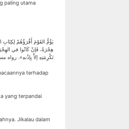
g paling utama
يَؤُمُّ القَوْمَ أَقْرَؤُهُمْ لِكِتَاب
هِجْرَةً، فَإنْ كَانُوا في الهِجْرَةِ
تَكْرِمَتِهِ إلاَّ بِإذْنهِ». رواه
 bacaannya terhadap
ka yang terpandai
ahnya. Jikalau dalam