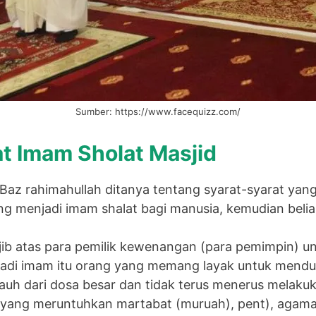
Sumber: https://www.facequizz.com/
t Imam Sholat Masjid
 Baz rahimahullah ditanya tentang syarat-syarat yan
ang menjadi imam shalat bagi manusia, kemudian beli
jib atas para pemilik kewenangan (para pemimpin) 
adi imam itu orang yang memang layak untuk mendu
auh dari dosa besar dan tidak terus menerus melakuk
l yang meruntuhkan martabat (muruah), pent), agam