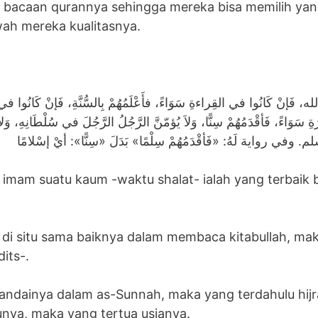
bacaan qurannya sehingga mereka bisa memilih yan
ah mereka kualitasnya.
ِ الله، فَإنْ كَانُوا في القِراءةِ سَوَاءً، فأَعْلَمُهُمْ بِالسُّنَّةِ، فَإنْ كَانُوا في ا
 سَوَاءً، فَأقْدَمُهُمْ سِنًّا، وَلاَ يُؤمّنَّ الرَّجُلُ الرَّجُلَ في سُلْطَانِهِ، وَلاَ
 مسلم. وفي رواية لَهُ: «فَأقْدَمُهُمْ سِلْمًا» بَدَلَ «سِنًّا»: أيْ إسْلامًا
 imam suatu kaum -waktu shalat- ialah yang terbaik
 di situ sama baiknya dalam membaca kitabullah, ma
its-.
andainya dalam as-Sunnah, maka yang terdahulu hijr
unya, maka yang tertua usianya.