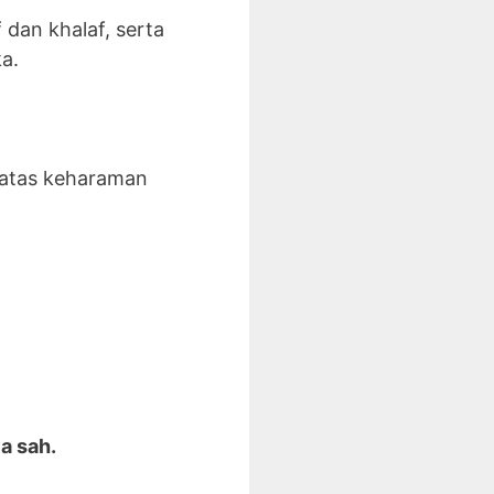
dan khalaf, serta
a.
’ atas keharaman
a sah.