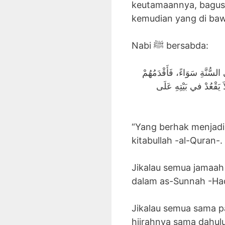
keutamaannya, bagus 
kemudian yang di baw
Nabi ﷺ bersabda:
لسُّنَّةِ سَوَاءً، فَأَقْدَمُهُمْ
 يَقْعُدْ في بَيْتِهِ عَلَى
“Yang berhak menjadi
kitabullah -al-Quran-.
Jikalau semua jamaah
dalam as-Sunnah -Had
Jikalau semua sama p
hijrahnya sama dahul