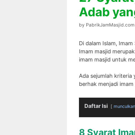
Adab yang
by
PabrikJamMasjid.com
Di dalam Islam, Imam
Imam masjid merupaka
imam masjid untuk me
Ada sejumlah kriteria
berhak menjadi imam 
Daftar Isi
munculka
8 Syarat Im