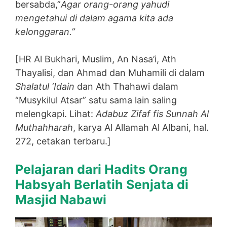
bersabda,”
Agar orang-orang yahudi
mengetahui di dalam agama kita ada
kelonggaran.”
[HR Al Bukhari, Muslim, An Nasa’i, Ath
Thayalisi, dan Ahmad dan Muhamili di dalam
Shalatul ‘Idain
dan Ath Thahawi dalam
“Musykilul Atsar” satu sama lain saling
melengkapi. Lihat:
Adabuz Zifaf fis Sunnah Al
Muthahharah
, karya Al Allamah Al Albani, hal.
272, cetakan terbaru.]
Pelajaran dari Hadits Orang
Habsyah Berlatih Senjata di
Masjid Nabawi