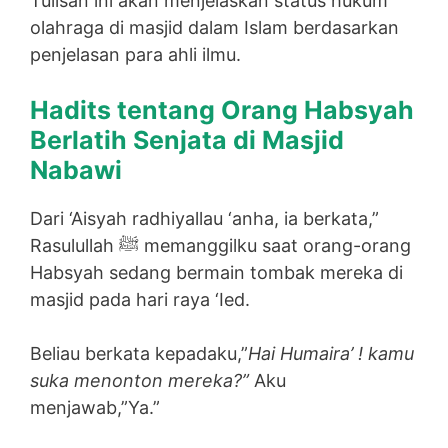
Tulisan ini akan menjelaskan status hukum
olahraga di masjid dalam Islam berdasarkan
penjelasan para ahli ilmu.
Hadits tentang Orang Habsyah
Berlatih Senjata di Masjid
Nabawi
Dari ‘Aisyah radhiyallau ‘anha, ia berkata,”
Rasulullah ﷺ memanggilku saat orang-orang
Habsyah sedang bermain tombak mereka di
masjid pada hari raya ‘Ied.
Beliau berkata kepadaku,”
Hai Humaira’ ! kamu
suka menonton mereka?”
Aku
menjawab,”Ya.”