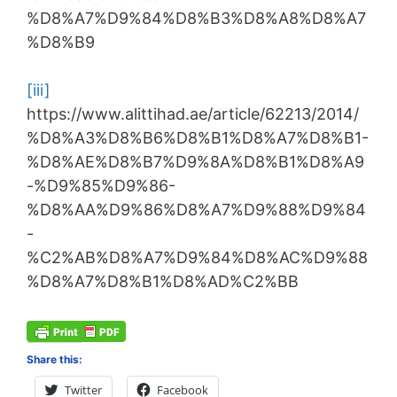
%D8%A7%D9%84%D8%B3%D8%A8%D8%A7
%D8%B9
[iii]
https://www.alittihad.ae/article/62213/2014/
%D8%A3%D8%B6%D8%B1%D8%A7%D8%B1-
%D8%AE%D8%B7%D9%8A%D8%B1%D8%A9
-%D9%85%D9%86-
%D8%AA%D9%86%D8%A7%D9%88%D9%84
-
%C2%AB%D8%A7%D9%84%D8%AC%D9%88
%D8%A7%D8%B1%D8%AD%C2%BB
Share this:
Twitter
Facebook