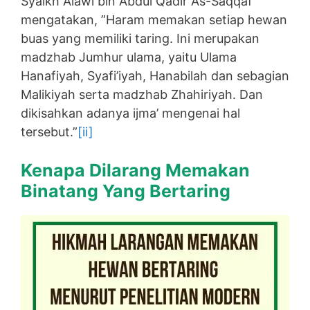
Syaikh Alawi bin Abdul Qadir As-Saqqaf
mengatakan, ”Haram memakan setiap hewan
buas yang memiliki taring. Ini merupakan
madzhab Jumhur ulama, yaitu Ulama
Hanafiyah, Syafi’iyah, Hanabilah dan sebagian
Malikiyah serta madzhab Zhahiriyah. Dan
dikisahkan adanya ijma’ mengenai hal
tersebut.”
[ii]
Kenapa Dilarang Memakan
Binatang Yang Bertaring