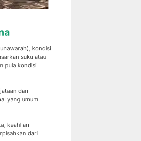
ana
Munawarah), kondisi
sarkan suku atau
n pula kondisi
njataan dan
hal yang umum.
a, keahlian
pisahkan dari