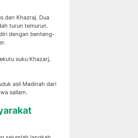
us dan Khazraj. Dua
udah turun temurun.
ndiri dengan benteng-
er.
ekutu suku Khazarj,
duk asli Madinah dari
 wa sallam.
yarakat
kan sejumlah langkah