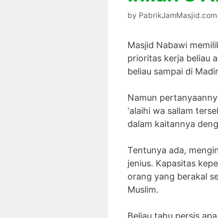
by
PabrikJamMasjid.com
Masjid Nabawi memilik
prioritas kerja belia
beliau sampai di Madi
Namun pertanyaannya,
‘alaihi wa sallam ter
dalam kaitannya deng
Tentunya ada, menging
jenius. Kapasitas kepe
orang yang berakal s
Muslim.
Beliau tahu persis ap