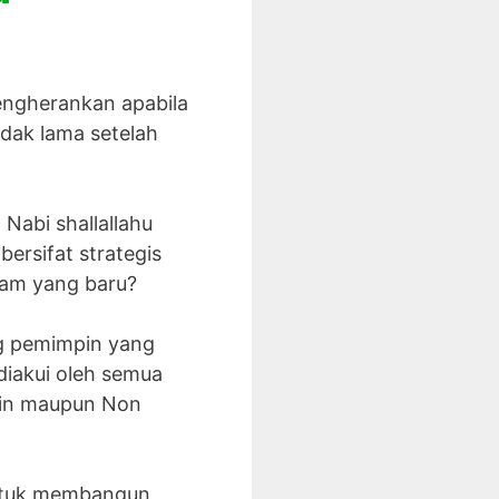
mengherankan apabila
idak lama setelah
Nabi shallallahu
bersifat strategis
lam yang baru?
ang pemimpin yang
 diakui oleh semua
imin maupun Non
 untuk membangun