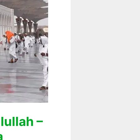
ullah –
a