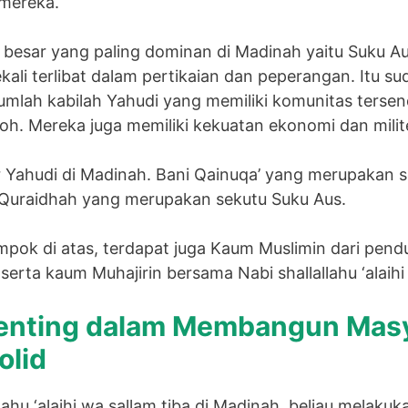
 mereka.
u besar yang paling dominan di Madinah yaitu Suku A
ekali terlibat dalam pertikaian dan peperangan. Itu s
umlah kabilah Yahudi yang memiliki komunitas terse
h. Mereka juga memiliki kekuatan ekonomi dan milit
r Yahudi di Madinah. Bani Qainuqa’ yang merupakan s
 Quraidhah yang merupakan sekutu Suku Aus.
pok di atas, terdapat juga Kaum Muslimin dari pendu
serta kaum Muhajirin bersama Nabi shallallahu ‘alaihi
enting dalam Membangun Mas
olid
lahu ‘alaihi wa sallam tiba di Madinah, beliau melaku