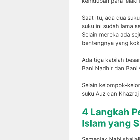
kehidupan para lelaki
Saat itu, ada dua suk
suku ini sudah lama s
Selain mereka ada sej
bentengnya yang koko
Ada tiga kabilah besa
Bani Nadhir dan Bani
Selain kelompok-kelom
suku Auz dan Khazraj 
4 Langkah P
Islam yang S
Semenjak Nabi shallal