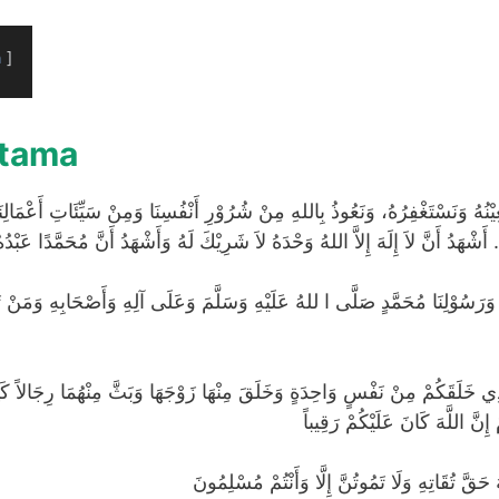
n
rtama
تَعِيْنُهُ وَنَسْتَغْفِرُهُ، وَنَعُوذُ بِاللهِ مِنْ شُرُوْرِ أَنْفُسِنَا وَمِنْ سَيِّئَاتِ أَعْمَال
َشْهَدُ أَنَّ لاَ إِلَهَ إِلاَّ اللهُ وَحْدَهُ لاَ شَرِيْكَ لَهُ وَأَشْهَدُ أَنَّ مُحَمَّدًا عَبْدُه
نَا وَرَسُوْلِنَا مُحَمَّدٍ صَلَّى ا للهُ عَلَيْهِ وَسَلَّمَ وَعَلَى آلِهِ وَأَصْحَابِهِ وَمَنْ ت
الَّذِي خَلَقَكُمْ مِنْ نَفْسٍ وَاحِدَةٍ وَخَلَقَ مِنْهَا زَوْجَهَا وَبَثَّ مِنْهُمَا رِجَالاً كَثِ
إِنَّ اللَّهَ كَانَ عَلَيْكُمْ رَقِيباً
ّهَ حَقَّ تُقَاتِهِ وَلَا تَمُوتُنَّ إِلَّا وَأَنْتُمْ مُسْلِمُونَ