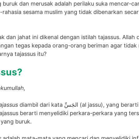
g buruk dan merusak adalah perilaku suka mencar-car
a-rahasia sesama muslim yang tidak dibenarkan secar
k dan jahat ini dikenal dengan istilah tajassus. Allah 
angan tegas kepada orang-orang beriman agar tidak 
nya tajassus itu?
ssus?
kumullah,
ajassus
diambil dari kata الجَسِّ (al jassu), yang berarti mencari dan
Tajassus berarti menyelidiki perkara-perkara yang ter
 yang buruk.
s
adalah mata-mata yang mencari dan menyelidiki in