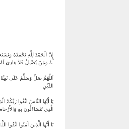
إِنَّ الْحَمْدَ لِلَّهِ نَحْمَدُهُ وَنَسْ
لَهُ وَمَنْ يُضْلِلْ فَلاَ هَادِيَ لَهُ. أ
اَللَّهُمَّ صَلِّ وَسَلِّمْ عَلَى نَبِيِّ
الدِّيْنِ
يَا أَيُّهَا النَّاسُ اتَّقُوا رَبَّكُمْ 
الَّذِي تَتَسَاءَلُونَ بِهِ وَالأَرْحَامَ 
يَا أَيُّهَا الَّذِينَ آَمَنُوا اتَّقُوا اللَ