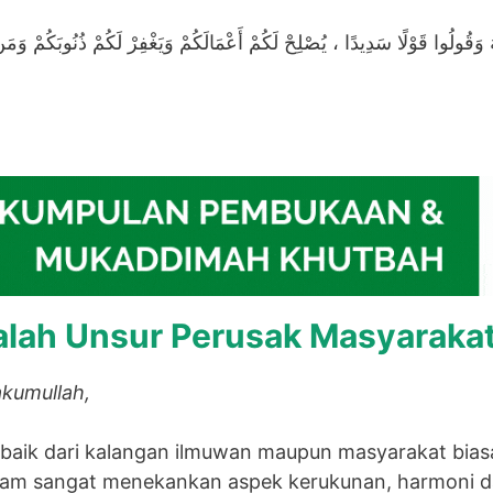
للَّهَ وَقُولُوا قَوْلًا سَدِيدًا ، يُصْلِحْ لَكُمْ أَعْمَالَكُمْ وَيَغْفِرْ لَكُمْ ذُنُوبَكُمْ وَم
alah Unsur Perusak Masyaraka
kumullah,
baik dari kalangan ilmuwan maupun masyarakat bias
lam sangat menekankan aspek kerukunan, harmoni d