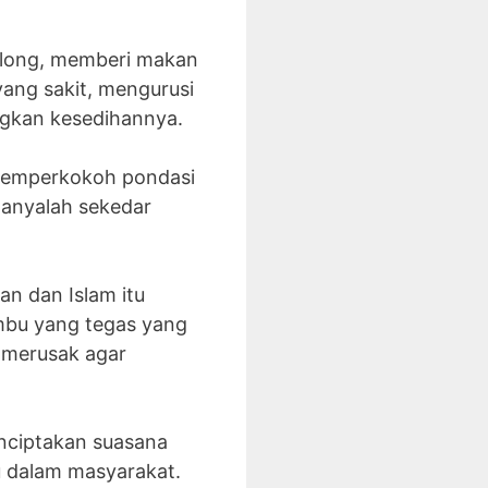
nolong, memberi makan
ang sakit, mengurusi
gkan kesedihannya.
k memperkokoh pondasi
hanyalah sekedar
n dan Islam itu
mbu yang tegas yang
n merusak agar
nciptakan suasana
du dalam masyarakat.