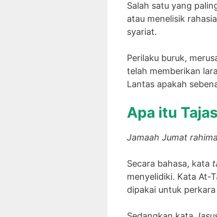
Salah satu yang palin
atau menelisik rahasi
syariat.
Perilaku buruk, merusa
telah memberikan lar
Lantas apakah sebenar
Apa itu Taja
Jamaah Jumat rahima
Secara bahasa, kata
t
menyelidiki. Kata At-
dipakai untuk perkara
Sedangkan kata
Jasu