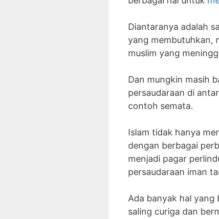
berbagai hal untuk
me
Diantaranya adalah s
yang membutuhkan, me
muslim yang meningg
Dan mungkin masih ba
persaudaraan di anta
contoh semata.
Islam tidak hanya me
dengan berbagai perb
menjadi pagar perlind
persaudaraan iman ta
Ada banyak hal yang 
saling curiga dan ber