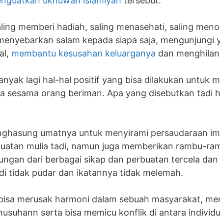
nguatkan ukhuwah islamiyah
tersebut.
aling memberi hadiah, saling menasehati, saling me
nyebarkan salam kepada siapa saja, mengunjungi y
al,
membantu kesusahan keluarganya
dan menghilan
nyak lagi hal-hal positif yang bisa dilakukan untu
ra sesama orang beriman. Apa yang disebutkan tadi 
nghasung umatnya untuk menyirami persaudaraan ima
uatan mulia tadi, namun juga memberikan rambu-ra
ungan dari berbagai sikap dan perbuatan tercela da
di tidak pudar dan ikatannya tidak melemah.
bisa merusak harmoni dalam sebuah masyarakat, me
musuhann serta bisa memicu konflik di antara indivi