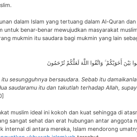
slim.
tunan dalam Islam yang tertuang dalam Al-Quran da
m untuk benar-benar mewujudkan masyarakat muslim
orang mukmin itu saudara bagi mukmin yang lain seba
وا بَيْنَ أَخَوَيْكُمْ ۚ وَاتَّقُوا اللَّهَ لَعَلَّكُمْ تُرْحَمُونَ
itu sesungguhnya bersaudara. Sebab itu damaikanlah
ua saudaramu itu dan takutlah terhadap Allah, sup
0]
at muslim ideal ini kokoh dan kuat sehingga di atasn
ang sangat sehat dan erat hubungan antar anggota 
lik internal di antara mereka, Islam mendorong umat