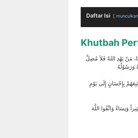
Daftar Isi
munculka
Khutbah Pe
ِنَا، مَنْ يَهْدِ اللهُ فَلاَ مُضِلَّ
ُ وَرَسُوْلُهُ
َبِعَهُمْ بِإِحْسَانٍ إِلَى يَوْمِ
يراً وَنِسَاءً وَاتَّقُوا اللَّهَ