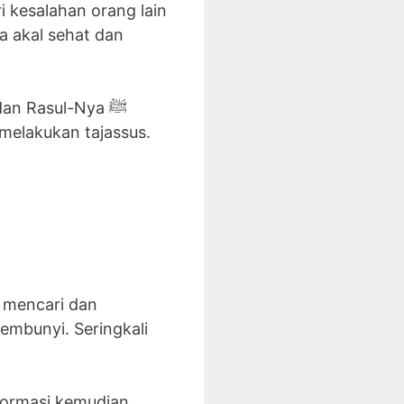
i kesalahan orang lain
a akal sehat dan
dan Rasul-Nya ﷺ
melakukan tajassus.
sembunyi. Seringkali
formasi kemudian