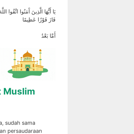
يَا أَيُّهَا الَّذِينَ آَمَنُوا اتَّقُوا ا
فَازَ فَوْزًا عَظِيمًا
أَمَّا بَعْدُ
t Muslim
a, sudah sama
an persaudaraan