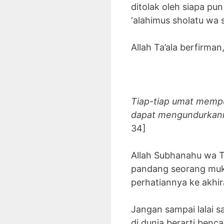
ditolak oleh siapa pu
‘alahimus sholatu wa s
Allah Ta’ala berfirman
Tiap-tiap umat mempu
dapat mengundurkann
34]
Allah Subhanahu wa T
pandang seorang mukm
perhatiannya ke akhir
Jangan sampai lalai sa
di dunia berarti benca