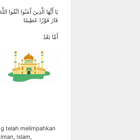
يَا أَيُّهَا الَّذِينَ آَمَنُوا اتَّقُوا ا
فَازَ فَوْزًا عَظِيمًا
أَمَّا بَعْدُ
ang telah melimpahkan
iman, Islam,