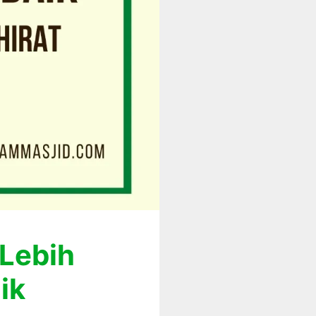
 Lebih
ik