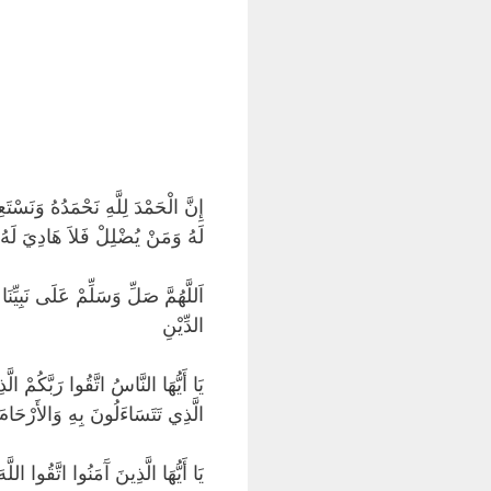
إِنَّ الْحَمْدَ لِلَّهِ نَحْمَدُهُ وَنَسْ
لَهُ وَمَنْ يُضْلِلْ فَلاَ هَادِيَ لَهُ. أ
الدِّيْنِ
يَا أَيُّهَا النَّاسُ اتَّقُوا رَبَّكُمْ 
الَّذِي تَتَسَاءَلُونَ بِهِ وَالأَرْحَامَ 
يَا أَيُّهَا الَّذِينَ آَمَنُوا اتَّقُوا اللَ