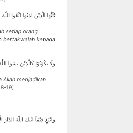
يٰٓاَيُّهَا الَّذِيْنَ اٰمَنُوا اتَّقُوا اللّٰه
h setiap orang
an bertakwalah kepada
وَلَا تَكُوْنُوْا كَالَّذِيْنَ نَسُوا ا
a Allah menjadikan
18-19]
وَابْتَغِ فِيْمَآ اٰتٰىكَ اللّٰهُ الدَّارَ ا