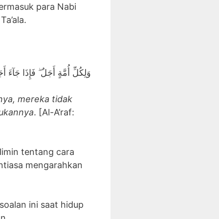
termasuk para Nabi
Ta’ala.
وَلِكُلِّ أُمَّةٍ أَجَلٌ ۖ فَإِذَا جَآءَ أ
nya, mereka tidak
jukannya
. [Al-A’raf:
imin tentang cara
antiasa mengarahkan
soalan ini saat hidup
an,