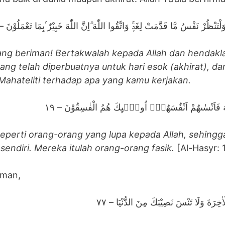
َ وَلْتَنْظُرْ نَفْسٌ مَّا قَدَّمَتْ لِغَدٍۚ وَاتَّقُوا اللّٰهَ ۗاِنَّ اللّٰهَ خَبِيْرٌ ۢبِمَا تَعْمَلُوْنَ – ٨
ng beriman! Bertakwalah kepada Allah dan hendakla
ng telah diperbuatnya untuk hari esok (akhirat), d
 Mahateliti terhadap apa yang kamu kerjakan.
للّٰهَ فَاَنْسٰىهُمْ اَنْفُسَهُمْۗ اُولٰۤىِٕكَ هُمُ الْفٰسِقُوْنَ – ١٩
eperti orang-orang yang lupa kepada Allah, sehingg
 sendiri. Mereka itulah orang-orang fasik.
[Al-Hasyr: 
irman,
لْاٰخِرَةَ وَلَا تَنْسَ نَصِيْبَكَ مِنَ الدُّنْيَا – ٧٧