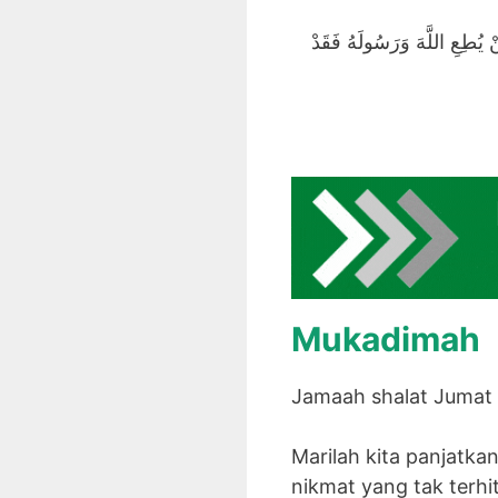
َنْ يُطِعِ اللَّهَ وَرَسُولَهُ فَقَدْ
Mukadimah
Jamaah shalat Jumat 
Marilah kita panjatka
nikmat yang tak terh