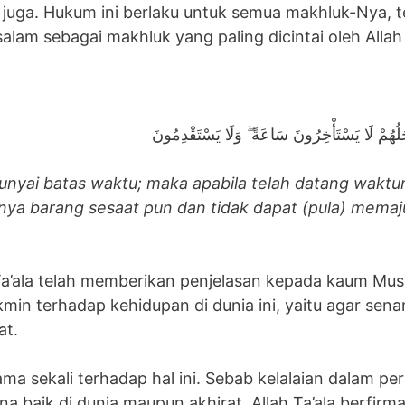
n juga. Hukum ini berlaku untuk semua makhluk-Nya, 
alam sebagai makhluk yang paling dicintai oleh Allah 
,
َجَلُهُمْ لَا يَسْتَأْخِرُونَ سَاعَةً ۖ وَلَا يَسْتَقْدِمُونَ
nyai batas waktu; maka apabila telah datang waktu
ya barang sesaat pun dan tidak dapat (pula) mema
a’ala telah memberikan penjelasan kepada kaum Musl
in terhadap kehidupan di dunia ini, yaitu agar sen
at.
ma sekali terhadap hal ini. Sebab kelalaian dalam per
na baik di dunia maupun akhirat. Allah Ta’ala berfirm