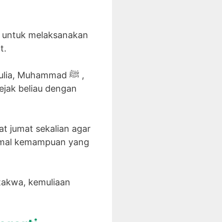
i, untuk melaksanakan
t.
ia, Muhammad ﷺ ,
ejak beliau dengan
t jumat sekalian agar
simal kemampuan yang
takwa, kemuliaan