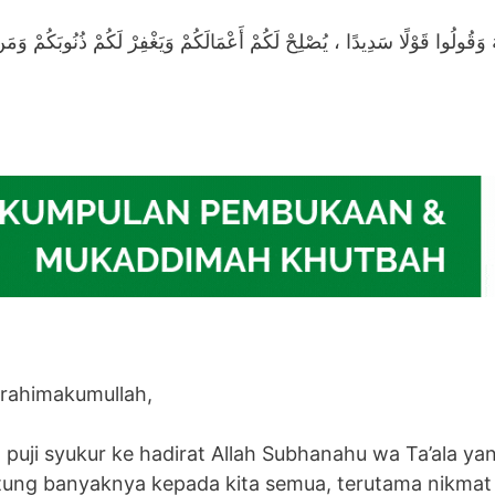
للَّهَ وَقُولُوا قَوْلًا سَدِيدًا ، يُصْلِحْ لَكُمْ أَعْمَالَكُمْ وَيَغْفِرْ لَكُمْ ذُنُوبَكُمْ وَم
rahimakumullah,
n puji syukur ke hadirat Allah Subhanahu wa Ta’ala y
itung banyaknya kepada kita semua, terutama nikmat 