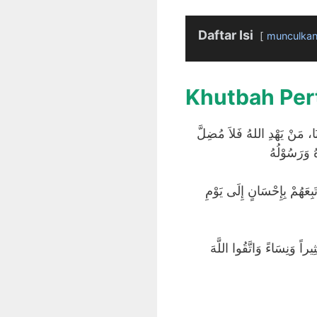
Daftar Isi
munculka
Khutbah Pe
ِنَا، مَنْ يَهْدِ اللهُ فَلاَ مُضِلَّ
ُ وَرَسُوْلُهُ
اَللَّهُمَّ صَلِّ وَسَلِّمْ عَلَى نَبِيِّنَا وَرَسُوْلِنَا مُحَمَّدٍ صَلَّى ا للهُ عَلَيْهِ وَسَلَّمَ وَعَلَى آلِهِ وَأَصْحَابِهِ وَمَنْ تَبِعَهُمْ بِإِحْسَانٍ إِلَى يَوْمِ
يراً وَنِسَاءً وَاتَّقُوا اللَّهَ