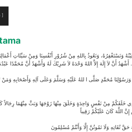
n
rtama
تَعِيْنُهُ وَنَسْتَغْفِرُهُ، وَنَعُوذُ بِاللهِ مِنْ شُرُوْرِ أَنْفُسِنَا وَمِنْ سَيِّئَاتِ أَعْمَال
َشْهَدُ أَنَّ لاَ إِلَهَ إِلاَّ اللهُ وَحْدَهُ لاَ شَرِيْكَ لَهُ وَأَشْهَدُ أَنَّ مُحَمَّدًا عَبْدُه
الَّذِي خَلَقَكُمْ مِنْ نَفْسٍ وَاحِدَةٍ وَخَلَقَ مِنْهَا زَوْجَهَا وَبَثَّ مِنْهُمَا رِجَالاً كَثِ
إِنَّ اللَّهَ كَانَ عَلَيْكُمْ رَقِيباً
ّهَ حَقَّ تُقَاتِهِ وَلَا تَمُوتُنَّ إِلَّا وَأَنْتُمْ مُسْلِمُونَ