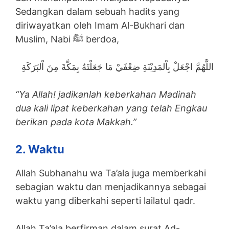
Sedangkan dalam sebuah hadits yang
diriwayatkan oleh Imam Al-Bukhari dan
Muslim, Nabi ﷺ berdoa,
اللَّهُمَّ اجْعَلْ بِاْلمَدِيْنَةِ ضِعْفَيْ مَا جَعَلْتَهُ بِمَكَّةَ مِنَ اْلبَرَكَةِ
“Ya Allah! jadikanlah keberkahan Madinah
dua kali lipat keberkahan yang telah Engkau
berikan pada kota Makkah.”
2. Waktu
Allah Subhanahu wa Ta’ala juga memberkahi
sebagian waktu dan menjadikannya sebagai
waktu yang diberkahi seperti lailatul qadr.
Allah Ta’ala berfirman dalam surat Ad-