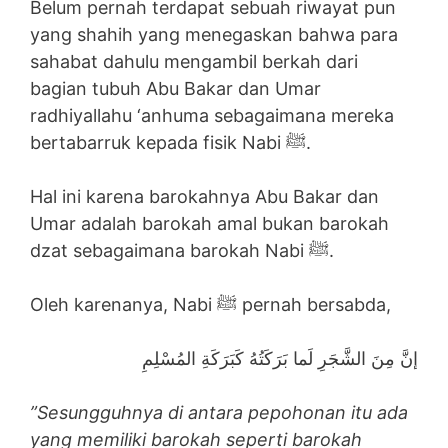
Belum pernah terdapat sebuah riwayat pun
yang shahih yang menegaskan bahwa para
sahabat dahulu mengambil berkah dari
bagian tubuh Abu Bakar dan Umar
radhiyallahu ‘anhuma sebagaimana mereka
bertabarruk kepada fisik Nabi ﷺ.
Hal ini karena barokahnya Abu Bakar dan
Umar adalah barokah amal bukan barokah
dzat sebagaimana barokah Nabi ﷺ.
Oleh karenanya, Nabi ﷺ pernah bersabda,
إنَّ مِنَ الشَّجَرِ لَما بَرَكَتُهُ كَبَرَكَةِ المُسْلِمِ
”Sesungguhnya di antara pepohonan itu ada
yang memiliki barokah seperti barokah