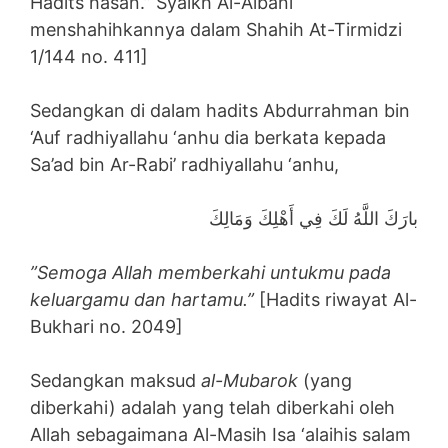
Hadits hasan.” Syaikh Al-Albani
menshahihkannya dalam Shahih At-Tirmidzi
1/144 no. 411]
Sedangkan di dalam hadits Abdurrahman bin
‘Auf radhiyallahu ‘anhu dia berkata kepada
Sa’ad bin Ar-Rabi’ radhiyallahu ‘anhu,
بارَكَ اللَّهُ لَكَ فِي أَهْلِكَ وَمَالِكَ
”Semoga Allah memberkahi untukmu pada
keluargamu dan hartamu.”
[Hadits riwayat Al-
Bukhari no. 2049]
Sedangkan maksud
al-Mubarok
(yang
diberkahi) adalah yang telah diberkahi oleh
Allah sebagaimana Al-Masih Isa ‘alaihis salam