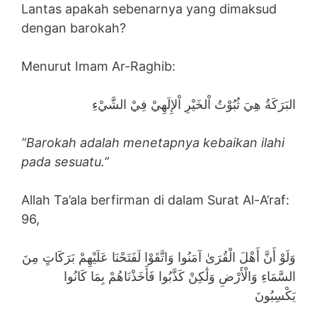
Lantas apakah sebenarnya yang dimaksud
dengan barokah?
Menurut Imam Ar-Raghib:
البَرَكَةُ هِيَ ثُبُوْتُ اْلخَيْرِ اْلإِلَهِيْ فِيْ الشَّيْءِ
”Barokah adalah menetapnya kebaikan ilahi
pada sesuatu.”
Allah Ta’ala berfirman di dalam Surat Al-A’raf:
96,
وَلَوْ أَنَّ أَهْلَ الْقُرَىٰ آمَنُوا وَاتَّقَوْا لَفَتَحْنَا عَلَيْهِمْ بَرَكَاتٍ مِنَ
السَّمَاءِ وَالْأَرْضِ وَلَٰكِنْ كَذَّبُوا فَأَخَذْنَاهُمْ بِمَا كَانُوا
يَكْسِبُونَ