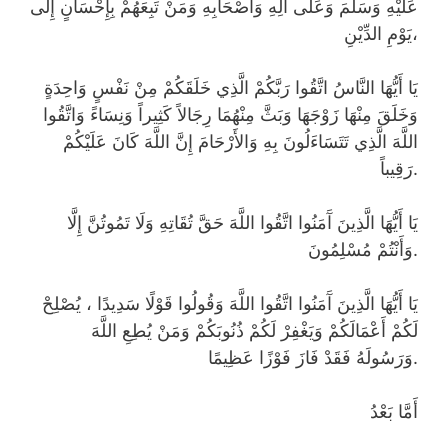
عَلَيْهِ وَسَلَّمَ وَعَلَى آلِهِ وَأَصْحَابِهِ وَمَنْ تَبِعَهُمْ بِإِحْسَانٍ إِلَى
يَوْمِ الدِّيْنِ،
يَا أَيُّهَا النَّاسُ اتَّقُوا رَبَّكُمْ الَّذِي خَلَقَكُمْ مِنْ نَفْسٍ وَاحِدَةٍ
وَخَلَقَ مِنْهَا زَوْجَهَا وَبَثَّ مِنْهُمَا رِجَالاً كَثِيراً وَنِسَاءً وَاتَّقُوا
اللَّهَ الَّذِي تَتَسَاءَلُونَ بِهِ وَالأَرْحَامَ إِنَّ اللَّهَ كَانَ عَلَيْكُمْ
رَقِيباً.
يَا أَيُّهَا الَّذِينَ آَمَنُوا اتَّقُوا اللَّهَ حَقَّ تُقَاتِهِ وَلَا تَمُوتُنَّ إِلَّا
وَأَنْتُمْ مُسْلِمُونَ.
يَا أَيُّهَا الَّذِينَ آَمَنُوا اتَّقُوا اللَّهَ وَقُولُوا قَوْلًا سَدِيدًا ، يُصْلِحْ
لَكُمْ أَعْمَالَكُمْ وَيَغْفِرْ لَكُمْ ذُنُوبَكُمْ وَمَنْ يُطِعِ اللَّهَ
وَرَسُولَهُ فَقَدْ فَازَ فَوْزًا عَظِيمًا.
أَمَّا بَعْدُ