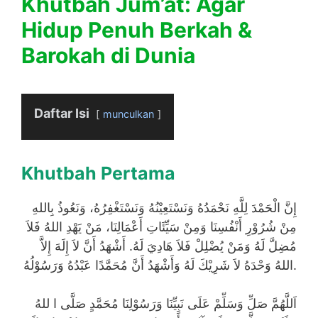
Khutbah Jum’at: Agar
Hidup Penuh Berkah &
Barokah di Dunia
Daftar Isi
munculkan
Khutbah Pertama
إِنَّ الْحَمْدَ لِلَّهِ نَحْمَدُهُ وَنَسْتَعِيْنُهُ وَنَسْتَغْفِرُهُ، وَنَعُوذُ بِاللهِ
مِنْ شُرُوْرِ أَنْفُسِنَا وَمِنْ سَيِّئَاتِ أَعْمَالِنَا، مَنْ يَهْدِ اللهُ فَلاَ
مُضِلَّ لَهُ وَمَنْ يُضْلِلْ فَلاَ هَادِيَ لَهُ. أَشْهَدُ أَنَّ لاَ إِلَهَ إِلاَّ
اللهُ وَحْدَهُ لاَ شَرِيْكَ لَهُ وَأَشْهَدُ أَنَّ مُحَمَّدًا عَبْدُهُ وَرَسُوْلُهُ.
اَللَّهُمَّ صَلِّ وَسَلِّمْ عَلَى نَبِيِّنَا وَرَسُوْلِنَا مُحَمَّدٍ صَلَّى ا للهُ