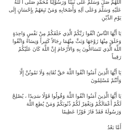
اَللَّهُمَّ صَلِّ وَسَلِّمْ عَلَى نَبِيِّنَا وَرَسُوْلِنَا مُحَمَّدٍ صَلَّى ا للهُ
عَلَيْهِ وَسَلَّمَ وَعَلَى آلِهِ وَأَصْحَابِهِ وَمَنْ تَبِعَهُمْ بِإِحْسَانٍ إِلَى
يَوْمِ الدِّيْنِ
يَا أَيُّهَا النَّاسُ اتَّقُوا رَبَّكُمْ الَّذِي خَلَقَكُمْ مِنْ نَفْسٍ وَاحِدَةٍ
وَخَلَقَ مِنْهَا زَوْجَهَا وَبَثَّ مِنْهُمَا رِجَالاً كَثِيراً وَنِسَاءً وَاتَّقُوا
اللَّهَ الَّذِي تَتَسَاءَلُونَ بِهِ وَالأَرْحَامَ إِنَّ اللَّهَ كَانَ عَلَيْكُمْ
رَقِيباً
يَا أَيُّهَا الَّذِينَ آَمَنُوا اتَّقُوا اللَّهَ حَقَّ تُقَاتِهِ وَلَا تَمُوتُنَّ إِلَّا
وَأَنْتُمْ مُسْلِمُونَ
يَا أَيُّهَا الَّذِينَ آَمَنُوا اتَّقُوا اللَّهَ وَقُولُوا قَوْلًا سَدِيدًا ، يُصْلِحْ
لَكُمْ أَعْمَالَكُمْ وَيَغْفِرْ لَكُمْ ذُنُوبَكُمْ وَمَنْ يُطِعِ اللَّهَ
وَرَسُولَهُ فَقَدْ فَازَ فَوْزًا عَظِيمًا
أَمَّا بَعْدُ