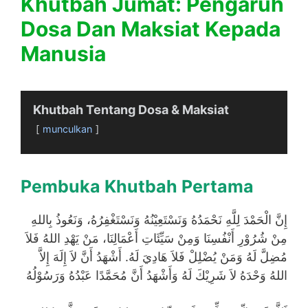
Khutbah Jumat: Pengaruh
Dosa Dan Maksiat Kepada
Manusia
Khutbah Tentang Dosa & Maksiat
munculkan
Pembuka Khutbah Pertama
إِنَّ الْحَمْدَ لِلَّهِ نَحْمَدُهُ وَنَسْتَعِيْنُهُ وَنَسْتَغْفِرُهُ، وَنَعُوذُ بِاللهِ
مِنْ شُرُوْرِ أَنْفُسِنَا وَمِنْ سَيِّئَاتِ أَعْمَالِنَا، مَنْ يَهْدِ اللهُ فَلاَ
مُضِلَّ لَهُ وَمَنْ يُضْلِلْ فَلاَ هَادِيَ لَهُ. أَشْهَدُ أَنَّ لاَ إِلَهَ إِلاَّ
اللهُ وَحْدَهُ لاَ شَرِيْكَ لَهُ وَأَشْهَدُ أَنَّ مُحَمَّدًا عَبْدُهُ وَرَسُوْلُهُ