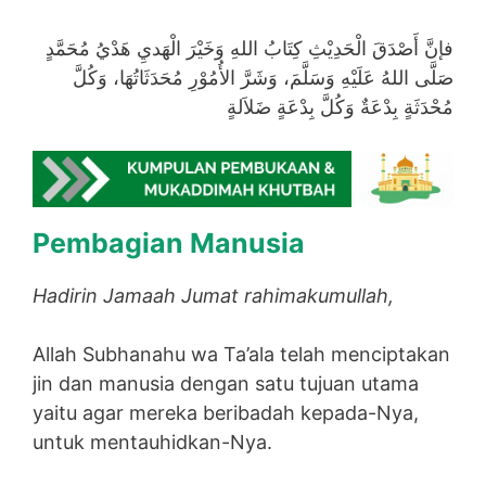
فإنَّ أَصْدَقَ الْحَدِيْثِ كِتَابُ اللهِ وَخَيْرَ الْهَديِ هَدْيُ مُحَمَّدٍ
صَلَّى اللهُ عَلَيْهِ وَسَلَّمَ، وَشَرَّ الأُمُوْرِ مُحَدَثَاتُهَا، وَكُلَّ
مُحْدَثَةٍ بِدْعَةٌ وَكُلَّ بِدْعَةٍ ضَلاَلةٍ
Pembagian Manusia
Hadirin Jamaah Jumat rahimakumullah,
Allah Subhanahu wa Ta’ala telah menciptakan
jin dan manusia dengan satu tujuan utama
yaitu agar mereka beribadah kepada-Nya,
untuk mentauhidkan-Nya.