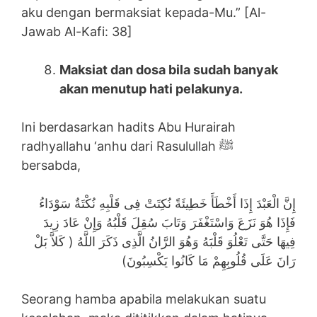
aku dengan bermaksiat kepada-Mu.” [Al-
Jawab Al-Kafi: 38]
Maksiat dan dosa bila sudah banyak
akan menutup hati pelakunya.
Ini berdasarkan hadits Abu Hurairah
radhyallahu ‘anhu dari Rasulullah ﷺ
bersabda,
إِنَّ الْعَبْدَ إِذَا أَخْطَأَ خَطِيئَةً نُكِتَتْ فِى قَلْبِهِ نُكْتَةٌ سَوْدَاءُ
فَإِذَا هُوَ نَزَعَ وَاسْتَغْفَرَ وَتَابَ سُقِلَ قَلْبُهُ وَإِنْ عَادَ زِيدَ
فِيهَا حَتَّى تَعْلُوَ قَلْبَهُ وَهُوَ الرَّانُ الَّذِى ذَكَرَ اللَّهُ ( كَلاَّ بَلْ
رَانَ عَلَى قُلُوبِهِمْ مَا كَانُوا يَكْسِبُونَ)
Seorang hamba apabila melakukan suatu