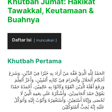
Khutbah Jumat: Hakikat
Tawakkal, Keutamaan &
Buahnya
Daftar Isi
munculkan
Khutbah Pertama
الحَمْدُ لِلَّهِ الَّذِيْ فَقَّهَ مَنْ أَرَادَ بِهِ خَيْرًا فِيْ الدِّيْنِ، وَشَرَعَ
أَحْكَامَ اْلحَلَالَ وَاْلحَرَامَ فِيْ كِتَابِهِ اْلمُبِيْنِ، وَأَعَزَّ اْلعِلْمَ
وَرَفَعَ أَهْلَهُ الَّذِيْنَ اتَّقَوْهُ وَكَانُوْا بِهِ عَالِمِيْنَ، أَحْمَدُهُ حَمْدًا
يَفُوْقُ حَمْدَ اْلحَامِدِيْنَ، وَأَشْكُرُهُ عَلَى نِعَمِهِ الَّتِيْ لَا
تُحْصَى وَإِيَّاهُ أَسْتَعِيْنُ، وَأَسْتَغْفِرُهُ وَأَتُوْبُ إِلَيْهِ وَأَتَوَكَّلُ
عَلَيْهِ إِنَّهُ يُحِبُّ اْلمُتَوَكِّلِيْنَ