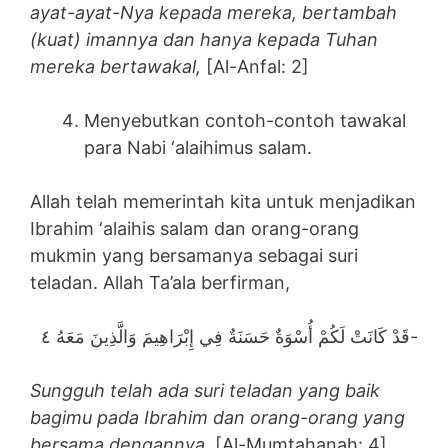
ayat-ayat-Nya kepada mereka, bertambah
(kuat) imannya dan hanya kepada Tuhan
mereka bertawakal,
[Al-Anfal: 2]
Menyebutkan contoh-contoh tawakal
para Nabi ‘alaihimus salam.
Allah telah memerintah kita untuk menjadikan
Ibrahim ‘alaihis salam dan orang-orang
mukmin yang bersamanya sebagai suri
teladan. Allah Ta’ala berfirman,
قَدْ كَانَتْ لَكُمْ أُسْوَةٌ حَسَنَةٌ فِي إِبْرَاهِيمَ وَالَّذِينَ مَعَهُ ٤-
Sungguh telah ada suri teladan yang baik
bagimu pada Ibrahim dan orang-orang yang
bersama dengannya
. [Al-Mumtahanah: 4]