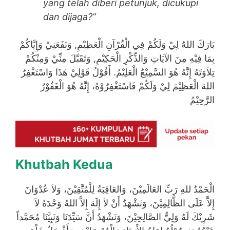
yang telah diberi petunjuk, dicukupi
dan dijaga?”
بَارَكَ اللهُ لِيْ وَلَكُمْ فِي الْقُرْآنِ الْعَظِيْمِ, وَنَفَعَنِيْ وَإِيَّاكُمْ
بِمَا فِيْهِ مِنَ الآيَاتِ وَالذِّكْرِ الْحَكِيْمِ, وَتَقَبَّلَ مِنِّيْ وَمِنْكُمْ
تِلاَوَتَهُ إِنَّهُ هُوَ السَّمِيْعُ الْعَلِيْمُ. أَقُوْلُ قَوْلِيْ هَذَا وَاسْتَغْفِرُ
اللهَ الْعَظِيْمَ لِيْ وَلَكُمْ فَاسْتَغْفِرُوْهُ، إِنَّهُ هُوَ الْغَفُوْرُ
الرَّحِيْمُ
Khutbah Kedua
الْحَمْدُ للهِ رَبِّ العَالَمِيْنَ، وَالعَاقِبَةُ لِلْمُتَّقِيْنَ، وَلاَ عُدْوَانَ
إِلاَّ عَلَى الظَّالِمِيْنَ، وَنَشْهَدُ أَنْ لاَ إِلَهَ إِلاَّ اللهُ وَحْدَهُ لاَ
شَرِيْكَ لَهُ وَلِيُّ الصَّالِحِيْنَ، وَنَشْهَدُ أَنَّ سَيِّدَنَا وَنَبِيَّنَا مُحَمَّداً