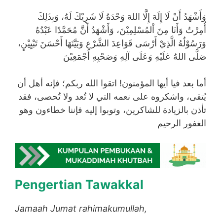
وَأَشْهَدُ أَنْ لَا إِلَهَ إِلَّا اللهَ وَحْدَهُ لَا شَرِيْكَ لَهُ، وَبِذَلِكَ
أُمِرْتُ وَأَنَا مِنَ اْلمُسْلِمِيْنَ، وَأَشْهَدُ أَنَّ مُحَمَّدًا عَبْدُهُ
وَرَسُوْلُهُ الَّذِيْ أَرْسَى قَوَاعِدَ الشَّرْعِ وَبَيَّنَهَا أَحْسَنَ تَبْيِيْنٍ،
صَلَّى اللهُ عَلَيْهِ وَعَلَى آلِهِ وَصَحْبِهِ أَجْمَعِيْنَ
أما بعد فيا أيها المؤمنون! اتقوا الله ربكم؛ فإنه أهل أن
يُتقى، واشكروه على نعمه التي لا تُعد ولا تُحصى، فقد
تأذن بالزيادة للشاكرين، وتوبوا إليه فإننا خطاءون وهو
الغفور الرحيم
Pengertian Tawakkal
Jamaah Jumat rahimakumullah,