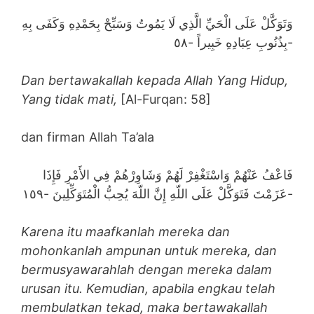
وَتَوَكَّلْ عَلَى الْحَيِّ الَّذِي لَا يَمُوتُ وَسَبِّحْ بِحَمْدِهِ وَكَفَى بِهِ
بِذُنُوبِ عِبَادِهِ خَبِيراً -٥٨-
Dan bertawakallah kepada Allah Yang Hidup,
Yang tidak mati,
[Al-Furqan: 58]
dan firman Allah Ta’ala
فَاعْفُ عَنْهُمْ وَاسْتَغْفِرْ لَهُمْ وَشَاوِرْهُمْ فِي الأَمْرِ فَإِذَا
عَزَمْتَ فَتَوَكَّلْ عَلَى اللّهِ إِنَّ اللّهَ يُحِبُّ الْمُتَوَكِّلِينَ -١٥٩-
Karena itu maafkanlah mereka dan
mohonkanlah ampunan untuk mereka, dan
bermusyawarahlah dengan mereka dalam
urusan itu. Kemudian, apabila engkau telah
membulatkan tekad, maka bertawakallah