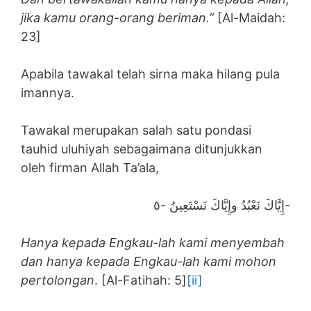
jika kamu orang-orang beriman.”
[Al-Maidah:
23]
Apabila tawakal telah sirna maka hilang pula
imannya.
Tawakal merupakan salah satu pondasi
tauhid uluhiyah sebagaimana ditunjukkan
oleh firman Allah Ta’ala,
إِيَّاكَ نَعْبُدُ وإِيَّاكَ نَسْتَعِينُ -٥-
Hanya kepada Engkau-lah kami menyembah
dan hanya kepada Engkau-lah kami mohon
pertolongan
. [Al-Fatihah: 5]
[ii]