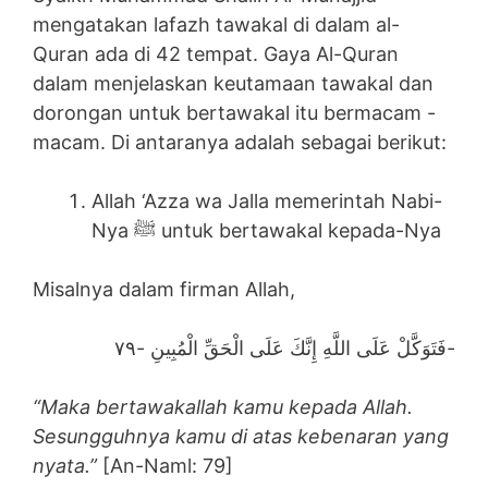
mengatakan lafazh tawakal di dalam al-
Quran ada di 42 tempat. Gaya Al-Quran
dalam menjelaskan keutamaan tawakal dan
dorongan untuk bertawakal itu bermacam -
macam. Di antaranya adalah sebagai berikut:
Allah ‘Azza wa Jalla memerintah Nabi-
Nya ﷺ untuk bertawakal kepada-Nya
Misalnya dalam firman Allah,
فَتَوَكَّلْ عَلَى اللَّهِ إِنَّكَ عَلَى الْحَقِّ الْمُبِينِ -٧٩-
“Maka bertawakallah kamu kepada Allah.
Sesungguhnya kamu di atas kebenaran yang
nyata.”
[An-Naml: 79]