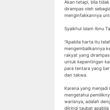
Akan tetapi, bila tid
dirampas oleh sebagi
menginfakkannya unt
Syaikhul Islam Ibnu T
“Apabila harta itu te
mengembalikannya kep
rakyat yang dirampa
untuk kepentingan ka
para tentara yang be
dan takwa.
Karena yang menjadi 
mengetahui pemilikny
warisnya, adalah de
diiringi taubat apabil