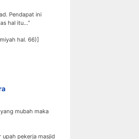
ad. Pendapat ini
tas hal itu…”
miyah hal. 66)]
ra
ra yang mubah maka
upah pekerja masjid