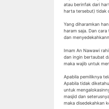
atau berinfak dari ha
harta tersebut) tida
Yang diharamkan hany
haram saja. Dan cara
dan menyedekahkannya
Imam An Nawawi rahima
dan ingin bertaubat d
maka wajib untuk me
Apabila pemiliknya t
Apabila tidak diketa
untuk mengalokasinny
masjid dan seterusny
maka disedekahkan ke