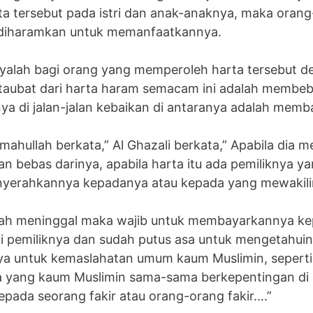
rta tersebut pada istri dan anak-anaknya, maka orang
k diharamkan untuk memanfaatkannya.
alah bagi orang yang memperoleh harta tersebut d
 taubat dari harta haram semacam ini adalah membeba
 di jalan-jalan kebaikan di antaranya adalah memb
hullah berkata,” Al Ghazali berkata,” Apabila dia m
an bebas darinya, apabila harta itu ada pemiliknya y
nyerahkannya kepadanya atau kepada yang mewakili
elah meninggal maka wajib untuk membayarkannya kep
hui pemiliknya dan sudah putus asa untuk mengetahui
a untuk kemaslahatan umum kaum Muslimin, seperti 
a yang kaum Muslimin sama-sama berkepentingan di d
pada seorang fakir atau orang-orang fakir….”