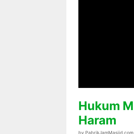
Hukum Me
Haram
by
PabrikJamMasjid.com