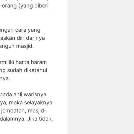
-orang (yang diberi
engan cara yang
skan diri darinya
angun masjid.
emiliki harta haram
ang sudah diketahui
nya.
ada ahli warisnya.
nya, maka selayaknya
jembatan, masjid-
alamnya. Jika tidak,