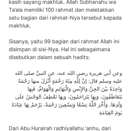
kasih sayang makhluk. Allah Subhanahu wa
Ta’ala memiliki 100 rahmat dan meletakkan
satu bagian dari rahmat-Nya tersebut kepada
makhluk.
Sisanya, yaitu 99 bagian dari rahmat Allah ini
disimpan di sisi-Nya. Hal ini sebagaimana
disebutkan dalam sebuah hadits:
وعن أبي هريرة رضي الله عنه، عن النبيِّ صلى الله
عليه وسلم قال: إنَّ لِلَّهِ مِئَةَ رَحْمَةٍ أَنْزَلَ منها رَحْمَةً
وَاحِدَةً بيْنَ الجِنِّ وَالإِنْسِ وَالْبَهَائِمِ وَالْهَوَامِّ، فَبِهَا
يَتَعَاطَفُونَ، وَبِهَا يَتَرَاحَمُونَ، وَبِهَا تَعْطِفُ الوَحْشُ علَى
وَلَدِهَا، وَأَخَّرَ اللَّهُ تِسْعًا وَتِسْعِينَ رَحْمَةً، يَرْحَمُ بِهَا عِبَادَهُ
يَومَ القِيَامَةِ
Dari Abu Hurairah radhiyallahu ‘anhu, dari