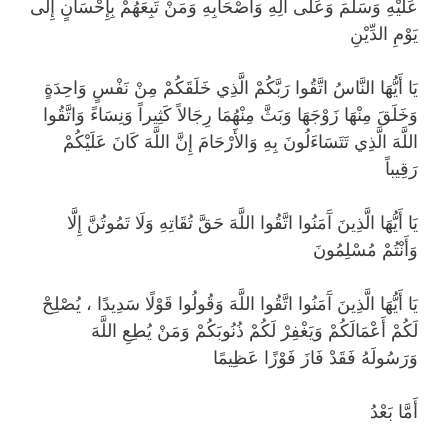
عَلَيْهِ وَسَلَّمَ وَعَلَى آلِهِ وَأَصْحَابِهِ وَمَنْ تَبِعَهُمْ بِإِحْسَانٍ إِلَى
يَوْمِ الدِّيْنِ
يَا أَيُّهَا النَّاسُ اتَّقُوا رَبَّكُمْ الَّذِي خَلَقَكُمْ مِنْ نَفْسٍ وَاحِدَةٍ
وَخَلَقَ مِنْهَا زَوْجَهَا وَبَثَّ مِنْهُمَا رِجَالاً كَثِيراً وَنِسَاءً وَاتَّقُوا
اللَّهَ الَّذِي تَتَسَاءَلُونَ بِهِ وَالأَرْحَامَ إِنَّ اللَّهَ كَانَ عَلَيْكُمْ
رَقِيباً
يَا أَيُّهَا الَّذِينَ آَمَنُوا اتَّقُوا اللَّهَ حَقَّ تُقَاتِهِ وَلَا تَمُوتُنَّ إِلَّا
وَأَنْتُمْ مُسْلِمُونَ
يَا أَيُّهَا الَّذِينَ آَمَنُوا اتَّقُوا اللَّهَ وَقُولُوا قَوْلًا سَدِيدًا ، يُصْلِحْ
لَكُمْ أَعْمَالَكُمْ وَيَغْفِرْ لَكُمْ ذُنُوبَكُمْ وَمَنْ يُطِعِ اللَّهَ
وَرَسُولَهُ فَقَدْ فَازَ فَوْزًا عَظِيمًا
أَمَّا بَعْدُ