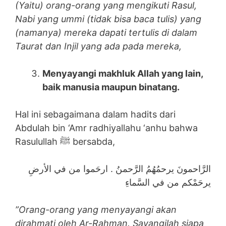
(Yaitu) orang-orang yang mengikuti Rasul,
Nabi yang ummi (tidak bisa baca tulis) yang
(namanya) mereka dapati tertulis di dalam
Taurat dan Injil yang ada pada mereka,
Menyayangi makhluk Allah yang lain,
baik manusia maupun binatang.
Hal ini sebagaimana dalam hadits dari
Abdulah bin ‘Amr radhiyallahu ‘anhu bahwa
Rasulullah ﷺ bersabda,
الرَّاحمونَ يرحمُهُمُ الرَّحمنُ . ارحَموا من في الأرضِ
يرحَمْكم من في السَّماءِ
”Orang-orang yang menyayangi akan
dirahmati oleh Ar-Rahman. Sayangilah siapa