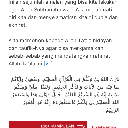
Inilah sejumlah amalan yang bisa kita lakukan
agar Allah Subhanahu wa Ta’ala merahmati
diri kita dan menyelamatkan kita di dunia dan
akhirat.
Kita memohon kepada Allah Ta’ala hidayah
dan taufik-Nya agar bisa mengamalkan
sebab-sebab yang mendatangkan rahmat
Allah Ta’ala ini.
[vii]
بَارَكَ اللهُ لِيْ وَلَكُمْ فِي الْقُرْآنِ الْعَظِيْمِ, وَنَفَعَنِيْ وَإِيَّاكُمْ
بِمَا فِيْهِ مِنَ الآيَاتِ وَالذِّكْرِ الْحَكِيْمِ, وَتَقَبَّلَ مِنِّيْ وَمِنْكُمْ
تِلاَوَتَهُ إِنَّهُ هُوَ السَّمِيْعُ الْعَلِيْمُ. أَقُوْلُ قَوْلِيْ هَذَا وَاسْتَغْفِرُ
اللهَ الْعَظِيْمَ لِيْ وَلَكُمْ فَاسْتَغْفِرُوْهُ، إِنَّهُ هُوَ الْغَفُوْرُ
الرَّحِيْمُ