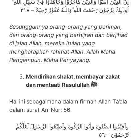
اِنَّ الَّذِيْنَ اٰمَنُوْا وَالَّذِيْنَ هَاجَرُوْا وَجَاهَدُوْا فِيْ سَبِيْلِ اللّٰهِ ۙ
اُولٰۤىِٕكَ يَرْجُوْنَ رَحْمَتَ اللّٰهِ ۗوَاللّٰهُ غَفُوْرٌ رَّحِيْمٌ – ٢١٨
Sesungguhnya orang-orang yang beriman,
dan orang-orang yang berhijrah dan berjihad
di jalan Allah, mereka itulah yang
mengharapkan rahmat Allah. Allah Maha
Pengampun, Maha Penyayang.
Mendirikan shalat, membayar zakat
dan mentaati Rasulullah ﷺ
Hal ini sebagaimana dalam firman Allah Ta’ala
dalam surat An-Nur: 56
وَاَقِيْمُوا الصَّلٰوةَ وَاٰتُوا الزَّكٰوةَ وَاَطِيْعُوا الرَّسُوْلَ لَعَلَّكُمْ
تُرْحَمُوْنَ – ٥٦