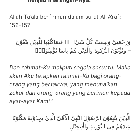
Allah Ta’ala berfirman dalam surat Al-A’raf:
156-157
وَرَحْمَتِيْ وَسِعَتْ كُلَّ شَيْءٍۗ فَسَاَكْتُبُهَا لِلَّذِيْنَ يَتَّقُوْنَ
وَيُؤْتُوْنَ الزَّكٰوةَ وَالَّذِيْنَ هُمْ بِاٰيٰتِنَا يُؤْمِنُوْنَۚ –
Dan rahmat-Ku meliputi segala sesuatu. Maka
akan Aku tetapkan rahmat-Ku bagi orang-
orang yang bertakwa, yang menunaikan
zakat dan orang-orang yang beriman kepada
ayat-ayat Kami.”
اَلَّذِيْنَ يَتَّبِعُوْنَ الرَّسُوْلَ النَّبِيَّ الْاُمِّيَّ الَّذِيْ يَجِدُوْنَهٗ مَكْتُوْبًا
عِنْدَهُمْ فِى التَّوْرٰىةِ وَالْاِنْجِيْلِ