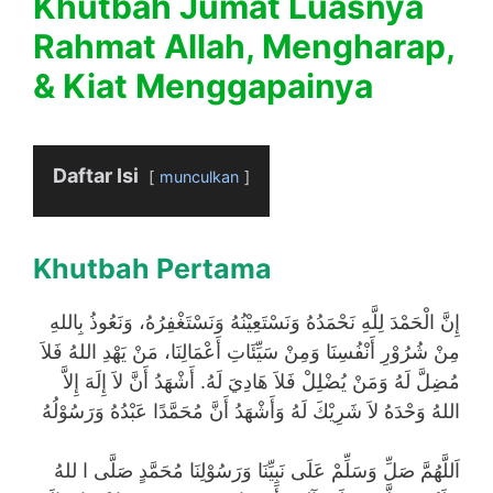
Khutbah Jumat Luasnya
Rahmat Allah, Mengharap,
& Kiat Menggapainya
Daftar Isi
munculkan
Khutbah Pertama
إِنَّ الْحَمْدَ لِلَّهِ نَحْمَدُهُ وَنَسْتَعِيْنُهُ وَنَسْتَغْفِرُهُ، وَنَعُوذُ بِاللهِ
مِنْ شُرُوْرِ أَنْفُسِنَا وَمِنْ سَيِّئَاتِ أَعْمَالِنَا، مَنْ يَهْدِ اللهُ فَلاَ
مُضِلَّ لَهُ وَمَنْ يُضْلِلْ فَلاَ هَادِيَ لَهُ. أَشْهَدُ أَنَّ لاَ إِلَهَ إِلاَّ
اللهُ وَحْدَهُ لاَ شَرِيْكَ لَهُ وَأَشْهَدُ أَنَّ مُحَمَّدًا عَبْدُهُ وَرَسُوْلُهُ
اَللَّهُمَّ صَلِّ وَسَلِّمْ عَلَى نَبِيِّنَا وَرَسُوْلِنَا مُحَمَّدٍ صَلَّى ا للهُ