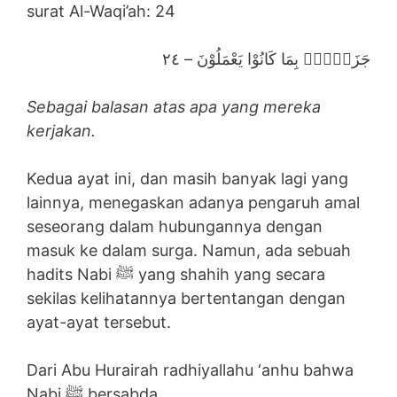
surat Al-Waqi’ah: 24
جَزَاۤءًۢ بِمَا كَانُوْا يَعْمَلُوْنَ – ٢٤
Sebagai balasan atas apa yang mereka
kerjakan.
Kedua ayat ini, dan masih banyak lagi yang
lainnya, menegaskan adanya pengaruh amal
seseorang dalam hubungannya dengan
masuk ke dalam surga. Namun, ada sebuah
hadits Nabi ﷺ yang shahih yang secara
sekilas kelihatannya bertentangan dengan
ayat-ayat tersebut.
Dari Abu Hurairah radhiyallahu ‘anhu bahwa
Nabi ﷺ bersabda,