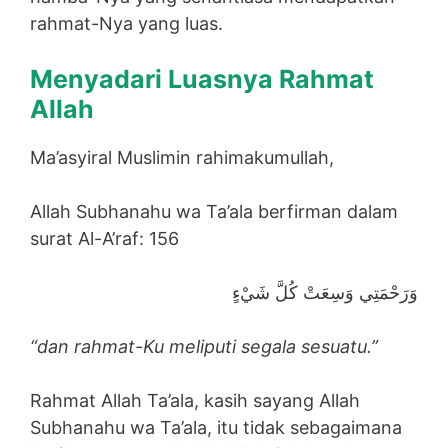
rahmat-Nya yang luas.
Menyadari Luasnya Rahmat
Allah
Ma’asyiral Muslimin rahimakumullah,
Allah Subhanahu wa Ta’ala berfirman dalam
surat Al-A’raf: 156
وَرَحْمَتِي وَسِعَتْ كُلَّ شَيْءٍ
“dan rahmat-Ku meliputi segala sesuatu.”
Rahmat Allah Ta’ala, kasih sayang Allah
Subhanahu wa Ta’ala, itu tidak sebagaimana