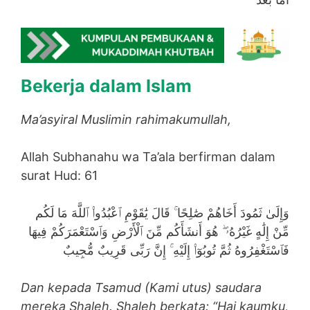
Bekerja dalam Islam
Ma’asyiral Muslimin rahimakumullah,
Allah Subhanahu wa Ta’ala berfirman dalam
surat Hud: 61
وَإِلَىٰ ثَمُودَ أَخَاهُمْ صَٰلِحًا ۚ قَالَ يَٰقَوْمِ ٱعْبُدُوا۟ ٱللَّهَ مَا لَكُم
مِّنْ إِلَٰهٍ غَيْرُهُۥ ۖ هُوَ أَنشَأَكُم مِّنَ ٱلْأَرْضِ وَٱسْتَعْمَرَكُمْ فِيهَا
فَٱسْتَغْفِرُوهُ ثُمَّ تُوبُوٓا۟ إِلَيْهِ ۚ إِنَّ رَبِّى قَرِيبٌ مُّجِيبٌ
Dan kepada Tsamud (Kami utus) saudara
mereka Shaleh. Shaleh berkata: “Hai kaumku,