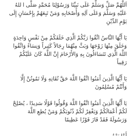
اَللَّهُمَّ صَلِّ وَسَلِّمْ عَلَى نَبِيِّنَا وَرَسُوْلِنَا مُحَمَّدٍ صَلَّى ا للهُ
عَلَيْهِ وَسَلَّمَ وَعَلَى آلِهِ وَأَصْحَابِهِ وَمَنْ تَبِعَهُمْ بِإِحْسَانٍ إِلَى
يَوْمِ الدِّيْنِ
يَا أَيُّهَا النَّاسُ اتَّقُوا رَبَّكُمْ الَّذِي خَلَقَكُمْ مِنْ نَفْسٍ وَاحِدَةٍ
وَخَلَقَ مِنْهَا زَوْجَهَا وَبَثَّ مِنْهُمَا رِجَالاً كَثِيراً وَنِسَاءً وَاتَّقُوا
اللَّهَ الَّذِي تَتَسَاءَلُونَ بِهِ وَالأَرْحَامَ إِنَّ اللَّهَ كَانَ عَلَيْكُمْ
رَقِيباً
يَا أَيُّهَا الَّذِينَ آَمَنُوا اتَّقُوا اللَّهَ حَقَّ تُقَاتِهِ وَلَا تَمُوتُنَّ إِلَّا
وَأَنْتُمْ مُسْلِمُونَ
يَا أَيُّهَا الَّذِينَ آَمَنُوا اتَّقُوا اللَّهَ وَقُولُوا قَوْلًا سَدِيدًا ، يُصْلِحْ
لَكُمْ أَعْمَالَكُمْ وَيَغْفِرْ لَكُمْ ذُنُوبَكُمْ وَمَنْ يُطِعِ اللَّهَ
وَرَسُولَهُ فَقَدْ فَازَ فَوْزًا عَظِيمًا
أَمَّا بَعْدُ