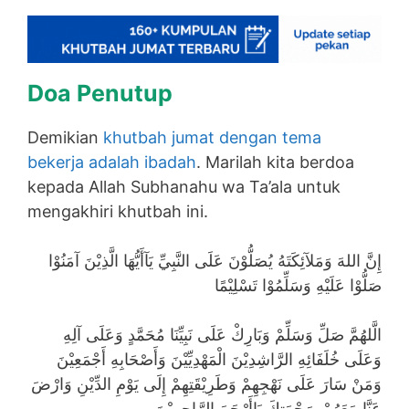
Doa Penutup
Demikian
khutbah jumat dengan tema
bekerja adalah ibadah
. Marilah kita berdoa
kepada Allah Subhanahu wa Ta’ala untuk
mengakhiri khutbah ini.
إِنَّ اللهَ وَمَلآئِكَتَهُ يُصَلُّوْنَ عَلَى النَّبِيِّ يَآأَيُّهَا الَّذِيْنَ آمَنُوْا
صَلُّوْا عَلَيْهِ وَسَلِّمُوْا تَسْلِيْمًا
الَّلهُمَّ صَلِّ وَسَلِّمْ وَبَارِكْ عَلَى نَبِيِّنَا مُحَمَّدٍ وَعَلَى آلِهِ
وَعَلَى خُلَفَائِهِ الرَّاشِدِيْنَ الْمَهْدِيِّيْنَ وَأَصْحَابِهِ أَجْمَعِيْنَ
وَمَنْ سَارَ عَلَى نَهْجِهِمْ وَطَرِيْقَتِهِمْ إِلَى يَوْمِ الدِّيْنِ وَارْضَ
عَنَّا مَعَهُمْ بِرَحْمَتِكَ يَاأَرْحَمَ الرَّاحِمِيْنَ