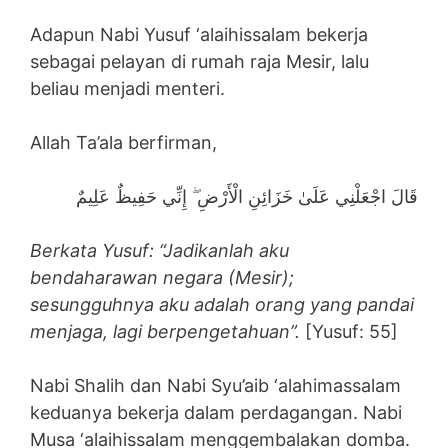
Adapun Nabi Yusuf ‘alaihissalam bekerja
sebagai pelayan di rumah raja Mesir, lalu
beliau menjadi menteri.
Allah Ta’ala berfirman,
قَالَ اجْعَلْنِي عَلَىٰ خَزَائِنِ الْأَرْضِ ۖ إِنِّي حَفِيظٌ عَلِيمٌ
Berkata Yusuf: “Jadikanlah aku
bendaharawan negara (Mesir);
sesungguhnya aku adalah orang yang pandai
menjaga, lagi berpengetahuan”.
[Yusuf: 55]
Nabi Shalih dan Nabi Syu’aib ‘alahimassalam
keduanya bekerja dalam perdagangan. Nabi
Musa ‘alaihissalam menggembalakan domba.