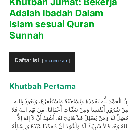
Khutbah Jumat: Bekerja
Adalah Ibadah Dalam
Islam sesuai Quran
Sunnah
Daftar Isi
munculkan
Khutbah Pertama
إِنَّ الْحَمْدَ لِلَّهِ نَحْمَدُهُ وَنَسْتَعِيْنُهُ وَنَسْتَغْفِرُهُ، وَنَعُوذُ بِاللهِ
مِنْ شُرُوْرِ أَنْفُسِنَا وَمِنْ سَيِّئَاتِ أَعْمَالِنَا، مَنْ يَهْدِ اللهُ فَلاَ
مُضِلَّ لَهُ وَمَنْ يُضْلِلْ فَلاَ هَادِيَ لَهُ. أَشْهَدُ أَنَّ لاَ إِلَهَ إِلاَّ
اللهُ وَحْدَهُ لاَ شَرِيْكَ لَهُ وَأَشْهَدُ أَنَّ مُحَمَّدًا عَبْدُهُ وَرَسُوْلُهُ