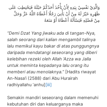
وَالَّذِيْ نَفْسِيْ بِيَدِهِ لِأَنْ يَأْخُذَ أَحَدُكُمْ حَبْلَهُ فَيَحْتِطِبَ عَلَى
ظَهْرِهِ خَيْرٌ لَهُ مِنْ أَنْ يَأْتِيَ رَجُلًا أَعْطَاهُ اللَّهُ عَزَّ وَجَلَّ
مِنْ فَضْلِهِ فَيَسْأَلَهُ أَعْطَاهُ أَوْ مَنَعَهُ
“Demi Dzat Yang jiwaku ada di tangan-Nya,
salah seorang dari kalian mengambil talinya
lalu memikul kayu bakar di atas punggungnya
daripada mendatangi seseorang yang diberi
kelebihan rezeki oleh Allah ‘Azza wa Jalla
untuk meminta kepadanya lalu orang itu
memberi atau menolaknya.”
[Hadits riwayat
An-Nasa’i (2588) dari Abu Hurairah
radhiyallahu ‘anhu]
[iii]
Semakin mandiri seseorang dalam memenuhi
kebutuhan diri dan keluarganya maka