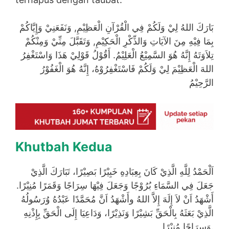
بَارَكَ اللهُ لِيْ وَلَكُمْ فِي الْقُرْآنِ الْعَظِيْمِ, وَنَفَعَنِيْ وَإِيَّاكُمْ
بِمَا فِيْهِ مِنَ الآيَاتِ وَالذِّكْرِ الْحَكِيْمِ, وَتَقَبَّلَ مِنِّيْ وَمِنْكُمْ
تِلاَوَتَهُ إِنَّهُ هُوَ السَّمِيْعُ الْعَلِيْمُ. أَقُوْلُ قَوْلِيْ هَذَا وَاسْتَغْفِرُ
اللهَ الْعَظِيْمَ لِيْ وَلَكُمْ فَاسْتَغْفِرُوْهُ، إِنَّهُ هُوَ الْغَفُوْرُ
الرَّحِيْمُ
Khutbah Kedua
اَلْحَمْدُ لِلَّهِ الَّذِيْ كَانَ بِعِبَادِهِ خَبِيْرًا بَصِيْرًا، تَبَارَكَ الَّذِيْ
جَعَلَ فِي السَّمَاءِ بُرُوْجًا وَجَعَلَ فِيْهَا سِرَاجًا وَقَمَرًا مُنِيْرًا.
أَشْهَدُ اَنْ لاَ إِلَهَ إِلاَّ اللهُ وأَشْهَدُ اَنَّ مُحَمَّدًا عَبْدُهُ وُرَسُولُهُ
الَّذِيْ بَعَثَهُ بِالْحَقِّ بَشِيْرًا وَنَذِيْرًا، وَدَاعِيَا إِلَى الْحَقِّ بِإِذْنِهِ
وَسِرَاجًا مُنِيْرًا.