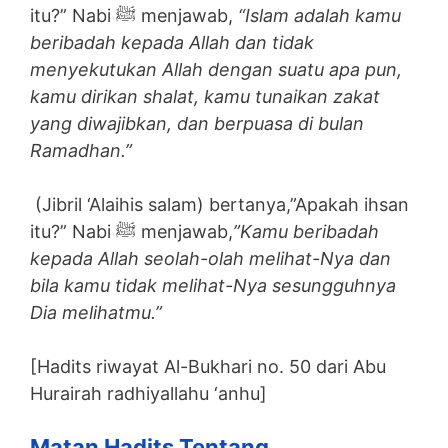
itu?” Nabi ﷺ menjawab,
“Islam adalah kamu
beribadah kepada Allah dan tidak
menyekutukan Allah dengan suatu apa pun,
kamu dirikan shalat, kamu tunaikan zakat
yang diwajibkan, dan berpuasa di bulan
Ramadhan.”
(Jibril ‘Alaihis salam) bertanya,”Apakah ihsan
itu?” Nabi ﷺ menjawab,
”Kamu beribadah
kepada Allah seolah-olah melihat-Nya dan
bila kamu tidak melihat-Nya sesungguhnya
Dia melihatmu.”
[Hadits riwayat Al-Bukhari no. 50 dari Abu
Hurairah radhiyallahu ‘anhu]
Matan Hadits Tentang