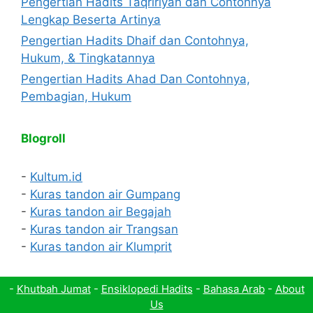
Pengertian Hadits Taqririyah dan Contohnya
Lengkap Beserta Artinya
Pengertian Hadits Dhaif dan Contohnya,
Hukum, & Tingkatannya
Pengertian Hadits Ahad Dan Contohnya,
Pembagian, Hukum
Blogroll
-
Kultum.id
-
Kuras tandon air Gumpang
-
Kuras tandon air Begajah
-
Kuras tandon air Trangsan
-
Kuras tandon air Klumprit
-
Khutbah Jumat
-
Ensiklopedi Hadits
-
Bahasa Arab
-
About
Us