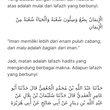
atas adalah mulai dari lafazh yang berbunyi:
الْإِيمَانُ بِضْعٌ وَسِتُّونَ شُعْبَةً وَالْحَيَاءُ شُعْبَةٌ مِنْ
الْإِيمَانِ
”Iman memiliki lebih dari enam puluh cabang,
dan malu adalah bagian dari iman.”
Jadi, matan adalah lafazh hadits yang
mengandung berbagai makna. Adapun lafazh
yang berbunyi:
حَدَّثَنَا عَبْدُ اللَّهِ بْنُ مُحَمَّدٍ الْجُعْفِيُّ قَالَ حَدَّثَنَا أَبُو
عَامِرٍ الْعَقَدِيُّ قَالَ حَدَّثَنَا سُلَيْمَانُ بْنُ بِلَالٍ عَنْ
عَبْدِ اللَّهِ بْنِ دِينَارٍ عَنْ أَبِي صَالِحٍ عَنْ أَبِي هُرَيْرَةَ