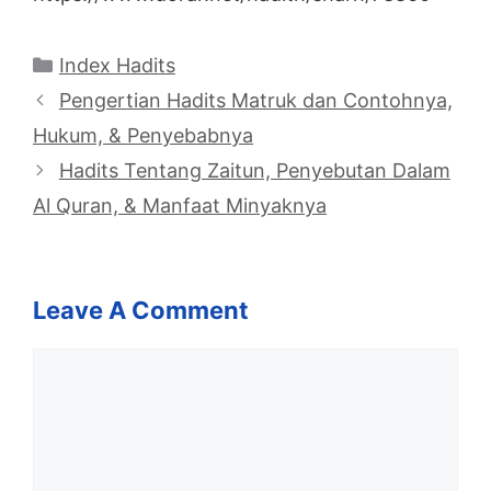
Categories
Index Hadits
Pengertian Hadits Matruk dan Contohnya,
Hukum, & Penyebabnya
Hadits Tentang Zaitun, Penyebutan Dalam
Al Quran, & Manfaat Minyaknya
Leave A Comment
Comment