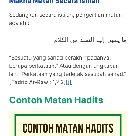
Makna Matan Secara Istilah
Sedangkan secara istilah, pengertian matan
adalah :
ما ينتهي إليه السند من الكلام
”Sesuatu yang sanad berakhir padanya,
berupa perkataan.” Atau dengan ungkapan
lain ”Perkataan yang terletak sesudah sanad.”
[Tadrib Ar-Rawi: 1/42]
[i]
Contoh Matan Hadits