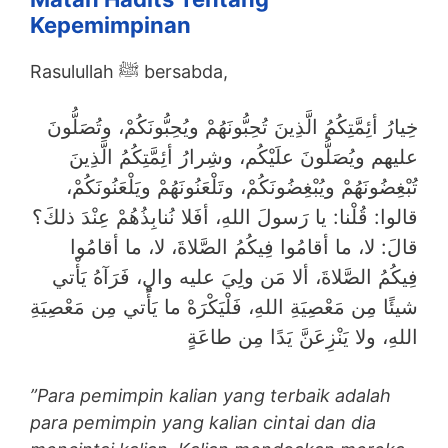
Kepemimpinan
Rasulullah ﷺ bersabda,
خِيارُ أئِمَّتِكُمُ الَّذِينَ تُحِبُّونَهُمْ ويُحِبُّونَكُمْ، وتُصَلُّونَ
عليهم ويُصَلُّونَ علَيْكُم، وشِرارُ أئِمَّتِكُمُ الَّذِينَ
تُبْغِضُونَهُمْ ويُبْغِضُونَكُمْ، وتَلْعَنُونَهُمْ ويَلْعَنُونَكُمْ،
قالوا: قُلْنا: يا رَسولَ اللهِ، أفَلا نُنابِذُهُمْ عِنْدَ ذلكَ؟
قالَ: لا، ما أقامُوا فِيكُمُ الصَّلاةَ، لا، ما أقامُوا
فِيكُمُ الصَّلاةَ، ألا مَن ولِيَ عليه والٍ، فَرَآهُ يَأْتي
شيئًا مِن مَعْصِيَةِ اللهِ، فَلْيَكْرَهْ ما يَأْتي مِن مَعْصِيَةِ
اللهِ، ولا يَنْزِعَنَّ يَدًا مِن طاعَةٍ
”Para pemimpin kalian yang terbaik adalah
para pemimpin yang kalian cintai dan dia