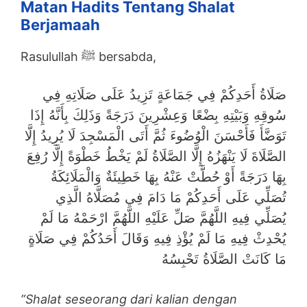
Matan Hadits Tentang Shalat
Berjamaah
Rasulullah ﷺ bersabda,
صَلَاةُ أَحَدِكُمْ فِي جَمَاعَةٍ تَزِيدُ عَلَى صَلَاتِهِ فِي
سُوقِهِ وَبَيْتِهِ بِضْعًا وَعِشْرِينَ دَرَجَةً وَذَلِكَ بِأَنَّهُ إِذَا
تَوَضَّأَ فَأَحْسَنَ الْوُضُوءَ ثُمَّ أَتَى الْمَسْجِدَ لَا يُرِيدُ إِلَّا
الصَّلَاةَ لَا يَنْهَزُهُ إِلَّا الصَّلَاةُ لَمْ يَخْطُ خَطْوَةً إِلَّا رُفِعَ
بِهَا دَرَجَةً أَوْ حُطَّتْ عَنْهُ بِهَا خَطِيئَةٌ وَالْمَلَائِكَةُ
تُصَلِّي عَلَى أَحَدِكُمْ مَا دَامَ فِي مُصَلَّاهُ الَّذِي
يُصَلِّي فِيهِ اللَّهُمَّ صَلِّ عَلَيْهِ اللَّهُمَّ ارْحَمْهُ مَا لَمْ
يُحْدِثْ فِيهِ مَا لَمْ يُؤْذِ فِيهِ وَقَالَ أَحَدُكُمْ فِي صَلَاةٍ
مَا كَانَتْ الصَّلَاةُ تَحْبِسُهُ
”Shalat seseorang dari kalian dengan