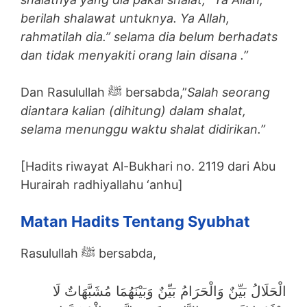
berilah shalawat untuknya. Ya Allah,
rahmatilah dia.” selama dia belum berhadats
dan tidak menyakiti orang lain disana .”
Dan Rasulullah ﷺ bersabda,”
Salah seorang
diantara kalian (dihitung) dalam shalat,
selama menunggu waktu shalat didirikan.”
[Hadits riwayat Al-Bukhari no. 2119 dari Abu
Hurairah radhiyallahu ‘anhu]
Matan Hadits Tentang Syubhat
Rasulullah ﷺ bersabda,
الْحَلَالُ بَيِّنٌ وَالْحَرَامُ بَيِّنٌ وَبَيْنَهُمَا مُشَبَّهَاتٌ لَا