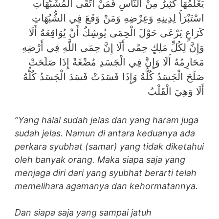
يَعْلَمُهَا كَثِيرٌ مِنْ النَّاسِ فَمَنْ اتَّقَى الْمُشَبَّهَاتِ
اسْتَبْرَأَ لِدِينِهِ وَعِرْضِهِ وَمَنْ وَقَعَ فِي الشُّبُهَاتِ
كَرَاعٍ يَرْعَى حَوْلَ الْحِمَى يُوشِكُ أَنْ يُوَاقِعَهُ أَلَا
وَإِنَّ لِكُلِّ مَلِكٍ حِمًى أَلَا إِنَّ حِمَى اللَّهِ فِي أَرْضِهِ
مَحَارِمُهُ أَلَا وَإِنَّ فِي الْجَسَدِ مُضْغَةً إِذَا صَلَحَتْ
صَلَحَ الْجَسَدُ كُلُّهُ وَإِذَا فَسَدَتْ فَسَدَ الْجَسَدُ كُلُّهُ
أَلَا وَهِيَ الْقَلْبُ
”Yang halal sudah jelas dan yang haram juga
sudah jelas. Namun di antara keduanya ada
perkara syubhat (samar) yang tidak diketahui
oleh banyak orang. Maka siapa saja yang
menjaga diri dari yang syubhat berarti telah
memelihara agamanya dan kehormatannya.
Dan siapa saja yang sampai jatuh