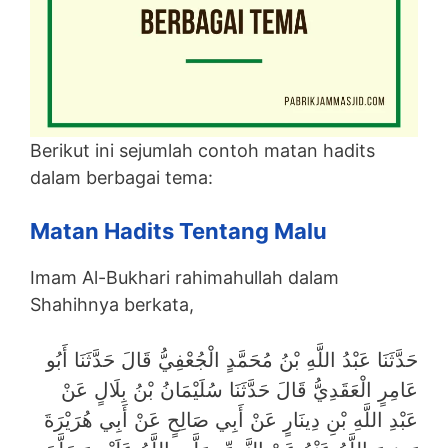
Berikut ini sejumlah contoh matan hadits
dalam berbagai tema:
Matan Hadits Tentang Malu
Imam Al-Bukhari rahimahullah dalam
Shahihnya berkata,
حَدَّثَنَا عَبْدُ اللَّهِ بْنُ مُحَمَّدٍ الْجُعْفِيُّ قَالَ حَدَّثَنَا أَبُو
عَامِرٍ الْعَقَدِيُّ قَالَ حَدَّثَنَا سُلَيْمَانُ بْنُ بِلَالٍ عَنْ
عَبْدِ اللَّهِ بْنِ دِينَارٍ عَنْ أَبِي صَالِحٍ عَنْ أَبِي هُرَيْرَةَ