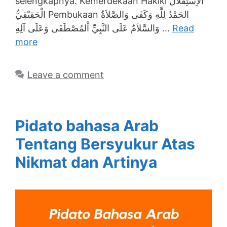
selengkapnya. Kemerdekaan Hakiki الاِسْتِقْلَالُ
الْحَقِيْقِيُّ Pembukaan الحَمْدُ لِلَّهِ وَكَفَى وَالصَّلاَةُ
وَالسَّلاَمُ عَلَى النَّبِيِّ اْلمُصْطَفَى وَعَلَى آلِهِ …
Read
more
Leave a comment
Pidato bahasa Arab
Tentang Bersyukur Atas
Nikmat dan Artinya