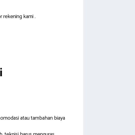
 rekening kami .
i
akomodasi atau tambahan biaya
, teknisi harus menguras