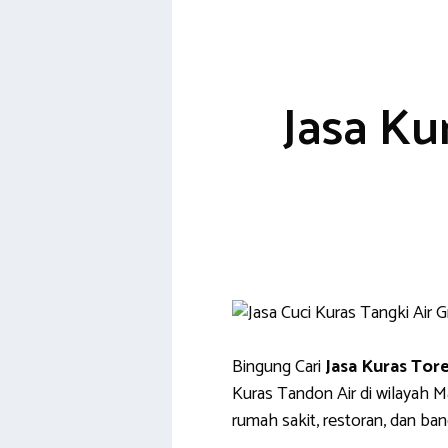
Skip
to
content
Jasa Ku
Bingung Cari
Jasa Kuras Tor
Kuras Tandon Air di wilayah Ma
rumah sakit, restoran, dan ba